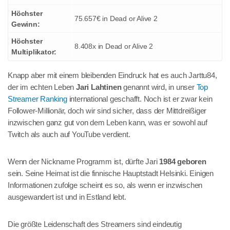
Höchster
75.657€ in Dead or Alive 2
Gewinn:
Höchster
8.408x in Dead or Alive 2
Multiplikator:
Knapp aber mit einem bleibenden Eindruck hat es auch Jarttu84,
der im echten Leben
Jari Lahtinen
genannt wird, in unser
Top
Streamer Ranking
international geschafft. Noch ist er zwar kein
Follower-Millionär, doch wir sind sicher, dass der Mittdreißiger
inzwischen ganz gut von dem Leben kann, was er sowohl auf
Twitch als auch auf YouTube verdient.
Wenn der Nickname Programm ist, dürfte Jari
1984 geboren
sein. Seine Heimat ist die finnische Hauptstadt Helsinki. Einigen
Informationen zufolge scheint es so, als wenn er inzwischen
ausgewandert ist und in Estland lebt.
Die größte Leidenschaft des Streamers sind eindeutig