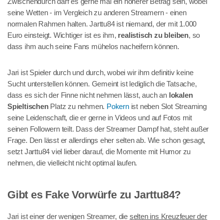
Zwischendurch darf es gerne mal ein höherer Betrag sein, wobei
seine Wetten - im Vergleich zu anderen Streamern - einen
normalen Rahmen halten. Jarttu84 ist niemand, der mit 1.000
Euro einsteigt. Wichtiger ist es ihm,
realistisch zu bleiben
, so
dass ihm auch seine Fans mühelos nacheifern können.
Jari ist Spieler durch und durch, wobei wir ihm definitiv keine
Sucht unterstellen können. Gemeint ist lediglich die Tatsache,
dass es sich der Finne nicht nehmen lässt, auch an
lokalen
Spieltischen
Platz zu nehmen.
Pokern
ist neben Slot Streaming
seine Leidenschaft, die er gerne in Videos und auf Fotos mit
seinen Followern teilt. Dass der Streamer Dampf hat, steht außer
Frage. Den lässt er allerdings eher selten ab. Wie schon gesagt,
setzt Jarttu84 viel lieber darauf, die Momente mit Humor zu
nehmen, die vielleicht nicht optimal laufen.
Gibt es Fake Vorwürfe zu Jarttu84?
Jari ist einer der wenigen Streamer, die
selten ins Kreuzfeuer der