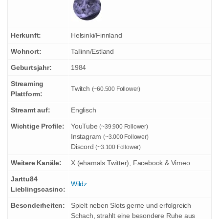
Herkunft:
Helsinki/Finnland
Wohnort:
Tallinn/Estland
Geburtsjahr:
1984
Streaming
Twitch
(~60.500 Follower)
Plattform:
Streamt auf:
Englisch
Wichtige Profile:
YouTube
(~39.900 Follower)
Instagram
(~3.000 Follower)
Discord
(~3.100 Follower)
Weitere Kanäle:
X (ehamals Twitter), Facebook & Vimeo
Jarttu84
Wildz
Lieblingscasino:
Besonderheiten:
Spielt neben Slots gerne und erfolgreich
Schach, strahlt eine besondere Ruhe aus