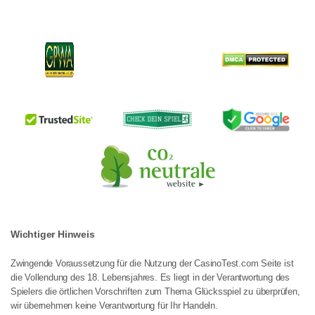
Wichtiger Hinweis
Zwingende Voraussetzung für die Nutzung der CasinoTest.com Seite ist
die Vollendung des 18. Lebensjahres. Es liegt in der Verantwortung des
Spielers die örtlichen Vorschriften zum Thema Glücksspiel zu überprüfen,
wir übernehmen keine Verantwortung für Ihr Handeln.