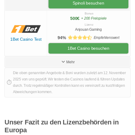
Spinoli besuchen
500€
+ 200 Freispiele
Anjouan Gaming
94%
Empfehlenswert
1Bet Casino Test
1Bet Casino besuchen
Mehr
Die oben genannten Angebote & Boni wurden zuletzt am 12. November
2025 von uns geprüft. Wir testen die Casinos laufend & führen Updates
⏱
durch. Trotz regelmäßiger Kontrollen kann es vereinzelt zu kurzfristigen
Abweichungen kommen.
Unser Fazit zu den Lizenzbehörden in
Europa