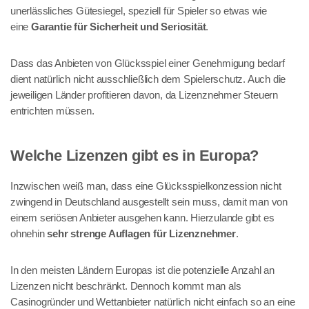
unerlässliches Gütesiegel, speziell für Spieler so etwas wie
eine
Garantie für Sicherheit und Seriosität
.
Dass das Anbieten von Glücksspiel einer Genehmigung bedarf
dient natürlich nicht ausschließlich dem Spielerschutz. Auch die
jeweiligen Länder profitieren davon, da Lizenznehmer Steuern
entrichten müssen.
Welche Lizenzen gibt es in Europa?
Inzwischen weiß man, dass eine Glücksspielkonzession nicht
zwingend in Deutschland ausgestellt sein muss, damit man von
einem seriösen Anbieter ausgehen kann. Hierzulande gibt es
ohnehin
sehr strenge Auflagen für Lizenznehmer
.
In den meisten Ländern Europas ist die potenzielle Anzahl an
Lizenzen nicht beschränkt. Dennoch kommt man als
Casinogründer und Wettanbieter natürlich nicht einfach so an eine