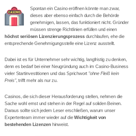
Spontan ein Casino eröffnen könnte man zwar,
dieses aber ebenso einfach durch die Behörde
genehmigen, lassen, das funktioniert nicht. Gründer
müssen strenge Richtlinien erfüllen und einen
höchst seriösen Lizenzierungsprozess
durchlaufen, ehe die
entsprechende Genehmigungsstelle eine Lizenz ausstellt.
Dabei ist es für Unternehmer sehr wichtig, langfristig zu denken,
denn es bedarf bei einer Neugründung auch im Casino-Business
vieler Startinvestitionen und das Sprichwort
"ohne Fleiß kein
Preis"
, trifft mehr als nur zu.
Casinos, die sich dieser Herausforderung stellen, nehmen die
Sache wohl ernst und stehen in der Regel auf soliden Beinen.
Daraus sollte sich jedem Leser erschließen, warum unser
Expertenteam immer wieder auf die
Wichtigkeit von
bestehenden Lizenzen
hinweist.