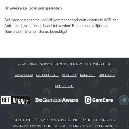
Hinweise zu Bonusangeboten
Bei Inanspruchnahme von Willkommensangeboten gelten die AGB der
Anbieter, diese müssen beachtet werden! Es sind nur volljährige
Neukunden für einen Bonus berechtigt!
© 2013-2026 - CASINOTEST.COM - DER GROSSE CASINO TEST
IMPRESSUM
DATENSCHUTZ
KONTAKT
KARRIERE
ÜBER UNS
SPIELSUCHT
RECHTLICHER HINWEIS: VORAUSSETZUNG FÜR DIE NUTZUNG DER
CASINOTEST WEBSEITE IST DIE VOLLENDUNG DES 18. LEBENSJAHRES