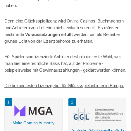
haben.
Denn eine Glücksspiellizenz wird Online Casinos, Buchmachern
und Anbietern von Lotterien nicht einfach so erteilt. Es müssen
bestimmte
Voraussetzungen erfüllt
werden, um als Betreiber
grünes Licht von der Lizenzbehörde zu erhalten.
Für Spieler sind lizenzierte Anbieter deshalb die erste Wahl, weil
man hier eine rechtliche Basis hat, auf der Probleme -
beispielsweise mit Gewinnauszahlungen - geklärt werden können.
Die bekanntesten Lizenzgeber für Glücksspielanbieter in Europa:
Malta Gaming Authority
Deutsche Glücksspielbehörde