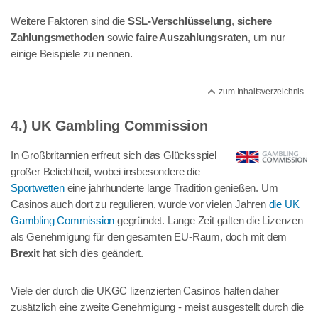
Weitere Faktoren sind die
SSL-Verschlüsselung
,
sichere
Zahlungsmethoden
sowie
faire Auszahlungsraten
, um nur
einige Beispiele zu nennen.
zum Inhaltsverzeichnis
4.)
UK Gambling Commission
In Großbritannien erfreut sich das Glücksspiel
großer Beliebtheit, wobei insbesondere die
Sportwetten
eine jahrhunderte lange Tradition genießen. Um
Casinos auch dort zu regulieren, wurde vor vielen Jahren
die UK
Gambling Commission
gegründet. Lange Zeit galten die Lizenzen
als Genehmigung für den gesamten EU-Raum, doch mit dem
Brexit
hat sich dies geändert.
Viele der durch die UKGC lizenzierten Casinos halten daher
zusätzlich eine zweite Genehmigung - meist ausgestellt durch die