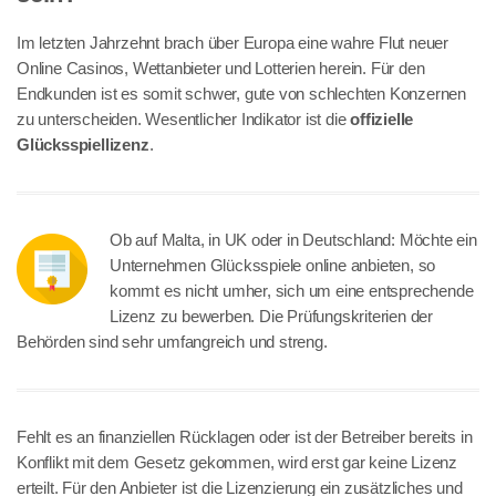
Im letzten Jahrzehnt brach über Europa eine wahre Flut neuer
Online Casinos, Wettanbieter und Lotterien herein. Für den
Endkunden ist es somit schwer, gute von schlechten Konzernen
zu unterscheiden. Wesentlicher Indikator ist die
offizielle
Glücksspiellizenz
.
Ob auf Malta, in UK oder in Deutschland: Möchte ein
Unternehmen Glücksspiele online anbieten, so
kommt es nicht umher, sich um eine entsprechende
Lizenz zu bewerben. Die Prüfungskriterien der
Behörden sind sehr umfangreich und streng.
Fehlt es an finanziellen Rücklagen oder ist der Betreiber bereits in
Konflikt mit dem Gesetz gekommen, wird erst gar keine Lizenz
erteilt. Für den Anbieter ist die Lizenzierung ein zusätzliches und