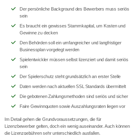
Der persönliche Background des Bewerbers muss seriös
sein
Es braucht ein gewisses Stammkapital, um Kosten und
Gewinne zu decken
Den Behörden soll ein umfangreicher und langfristiger
Businessplan vorgelegt werden
Spielentwickler müssen selbst lizenziert und damit seriös
sein
Der Spielerschutz steht grundsätzlich an erster Stelle
Daten werden nach aktuellen SSL Standards übermittelt
Die gebotenen Zahlungsmethoden sind seriös und sicher
Faire Gewinnquoten sowie Auszahlungsraten liegen vor
Im Detail gehen die Grundvoraussetzungen, die für
Lizenzbewerber gelten, doch ein wenig auseinander. Auch können
die Lizenzgebühren sehr unterschiedlich ausfallen.