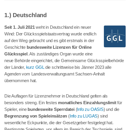
1.)
Deutschland
Seit 1. Juli 2021
weht in Deutschland ein neuer
Wind: Der Glücksspielstaatsvertrag wurde endlich
auf den Weg gebracht und es gibt erstmals in der
Geschichte
bundesweite Lizenzen für Online
Glücksspiel
. Als zuständiges Organ wurde eine
neue Behörde eingerichtet, die Gemeinsame Glücksspielbehörde
der Länder,
kurz GGL
die schrittweise bis Jänner 2023 alle
Agenden vom Landesverwaltungsamt Sachsen-Anhalt
übernommen hat.
Die Auflagen für Lizenznehmer in Deutschland gelten als
besonders streng. Ein festes
monatliches Einzahlungslimit
für
Spieler, eine
bundesweite Sperrdatei
(
Info zu OASIS
) und die
Begrenzung von Spieleinsätzen
(
Info zu LUGAS
) sind
wesentliche Eckpunkte, die der Gesetzgeber festgelegt hat.
Bestimmte Spielarten, vor allem im Bereich der Tischspiele, sind