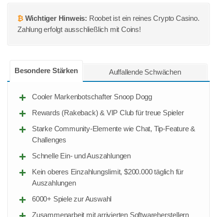
₿
Wichtiger Hinweis:
Roobet ist ein reines Crypto Casino.
Zahlung erfolgt ausschließlich mit Coins!
Besondere Stärken
Auffallende Schwächen
Cooler Markenbotschafter Snoop Dogg
Rewards (Rakeback) & VIP Club für treue Spieler
Starke Community-Elemente wie Chat, Tip-Feature &
Challenges
Schnelle Ein- und Auszahlungen
Kein oberes Einzahlungslimit, $200.000 täglich für
Auszahlungen
6000+ Spiele zur Auswahl
Zusammenarbeit mit arrivierten Softwareherstellern