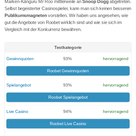
Marken-Känguru Mr Roo mittlerweile an
Snoop Dogg
abgetreten.
Selbst begeisterter Casinospieler, kann man sich keinen besseren
Publikumsmagneten
vorstellen. Wir haben uns angesehen, wie
gut die Angebote von Roobet wirklich sind und wie sie sich im
Vergleich mit der Konkurrenz bewähren.
Testkategorie
Gewinnquoten
93%
hervorragend
Roobet Gewinnquoten
Spielangebot
93%
hervorragend
Roobet Spielangebot
Live Casino
94%
hervorragend
Roobet Live Casino