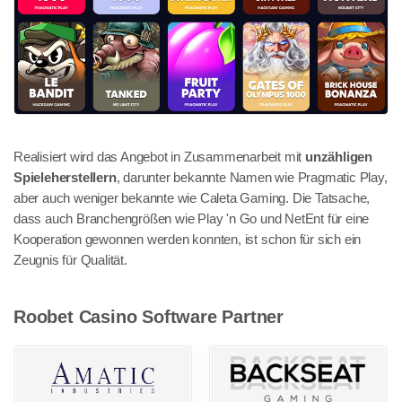
Realisiert wird das Angebot in Zusammenarbeit mit
unzähligen
Spieleherstellern
, darunter bekannte Namen wie Pragmatic Play,
aber auch weniger bekannte wie Caleta Gaming. Die Tatsache,
dass auch Branchengrößen wie Play 'n Go und NetEnt für eine
Kooperation gewonnen werden konnten, ist schon für sich ein
Zeugnis für Qualität.
Roobet Casino Software Partner