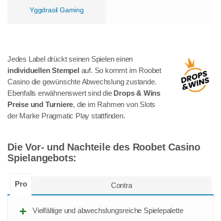
Yggdrasil Gaming
Jedes Label drückt seinen Spielen einen
individuellen Stempel
auf. So kommt im Roobet
Casino die gewünschte Abwechslung zustande.
Ebenfalls erwähnenswert sind die
Drops & Wins
Preise und Turniere
, die im Rahmen von Slots
der Marke Pragmatic Play stattfinden.
Die Vor- und Nachteile des Roobet Casino
Spielangebots:
Pro
Contra
Vielfältige und abwechslungsreiche Spielepalette