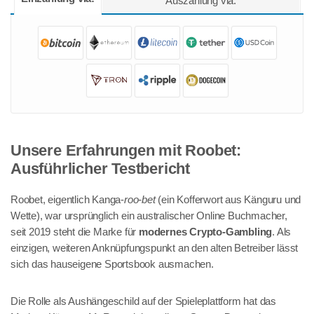
Auszahlung via:
Unsere Erfahrungen mit Roobet:
Ausführlicher Testbericht
Roobet, eigentlich Kanga-
roo-bet
(ein Kofferwort aus Känguru und
Wette), war ursprünglich ein australischer Online Buchmacher,
seit 2019 steht die Marke für
modernes Crypto-Gambling
. Als
einzigen, weiteren Anknüpfungspunkt an den alten Betreiber lässt
sich das hauseigene Sportsbook ausmachen.
Die Rolle als Aushängeschild auf der Spieleplattform hat das