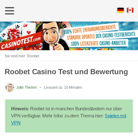
Roobet
Roobet Casino Test und Bewertung
Jytte Theilen
Lesezeit ca. 10 Minuten
Hinweis
: Roobet ist in manchen Bundesländern nur über
VPN verfügbar. Mehr Infos zu dem Thema hier:
Spielen mit
VPN