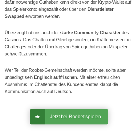
dafür notwendige Guthaben kann direkt von der Krypto-Wallet auf
das Spielerkonto eingezahlt oder über den
Dienstleister
Swapped
erworben werden.
Überzeugt hat uns auch der
starke Community-Charakter
des
Casinos. Das Chatten mit Gleichgesinnten, ein Kräftemessen bei
Challenges oder der Übertrag von Spieleguthaben an Mitspieler
schweißt zusammen.
Wer Teil der Roobet-Gemeinschaft werden möchte, sollte aber
unbedingt sein
Englisch auffrischen
. Mit einer erfreulichen
Ausnahme: Im Chatfenster des Kundendienstes klappt die
Kommunikation auch auf Deutsch.
Jetzt bei Roobet spielen