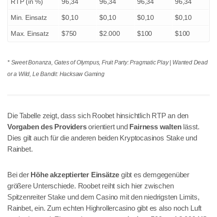
RTP (in %)
96,34
96,34
96,34
96,34
Min. Einsatz
$0,10
$0,10
$0,10
$0,10
Max. Einsatz
$750
$2.000
$100
$100
* Sweet Bonanza, Gates of Olympus, Fruit Party: Pragmatic Play | Wanted Dead
or a Wild, Le Bandit: Hacksaw Gaming
Die Tabelle zeigt, dass sich Roobet hinsichtlich RTP an den
Vorgaben des Providers
orientiert und
Fairness walten
lässt.
Dies gilt auch für die anderen beiden Kryptocasinos Stake und
Rainbet.
Bei der
Höhe akzeptierter Einsätze
gibt es demgegenüber
größere Unterschiede. Roobet reiht sich hier zwischen
Spitzenreiter Stake und dem Casino mit den niedrigsten Limits,
Rainbet, ein. Zum echten Highrollercasino gibt es also noch Luft