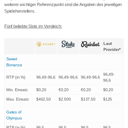
weiterer wichtiger Referenzpunkt sind die Angaben des jeweiligen
Spieleherstellers.
Fünf beliebte Slots im Vergleich:
Laut
Provider*
Sweet
Bonanza
96,49-
RTP (in %)
96,49-96,6
96,49-96,6
96,49-96,6
96,6
Min. Einsatz
$0,20
€0,20
€0,20
$0,20
Max. Einsatz
$462,50
$2.500
$137,50
$125
Gates of
Olympus
RTP (in %)
96,5
96,5
96,5
96,5