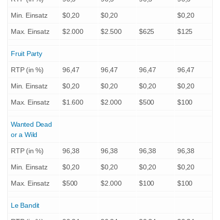
Min. Einsatz
$0,20
$0,20
$0,20
Max. Einsatz
$2.000
$2.500
$625
$125
Fruit Party
RTP (in %)
96,47
96,47
96,47
96,47
Min. Einsatz
$0,20
$0,20
$0,20
$0,20
Max. Einsatz
$1.600
$2.000
$500
$100
Wanted Dead
or a Wild
RTP (in %)
96,38
96,38
96,38
96,38
Min. Einsatz
$0,20
$0,20
$0,20
$0,20
Max. Einsatz
$500
$2.000
$100
$100
Le Bandit