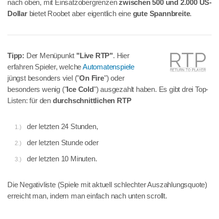
nach oben, mit Einsatzobergrenzen
zwischen 500 und 2.000 US-
Dollar
bietet Roobet aber eigentlich eine
gute Spannbreite
.
Tipp:
Der Menüpunkt
"Live RTP"
. Hier
erfahren Spieler, welche
Automatenspiele
jüngst besonders viel ("
On Fire
") oder
besonders wenig ("
Ice Cold
") ausgezahlt haben. Es gibt drei Top-
Listen: für den
durchschnittlichen RTP
der letzten 24 Stunden,
der letzten Stunde oder
der letzten 10 Minuten.
Die Negativliste (Spiele mit aktuell schlechter Auszahlungsquote)
erreicht man, indem man einfach nach unten scrollt.