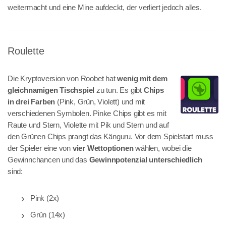
weitermacht und eine Mine aufdeckt, der verliert jedoch alles.
Roulette
Die Kryptoversion von Roobet hat
wenig mit dem
gleichnamigen Tischspiel
zu tun. Es gibt
Chips
in drei Farben
(Pink, Grün, Violett) und mit
verschiedenen Symbolen. Pinke Chips gibt es mit
Raute und Stern, Violette mit Pik und Stern und auf
den Grünen Chips prangt das Känguru. Vor dem Spielstart muss
der Spieler eine von
vier Wettoptionen
wählen, wobei die
Gewinnchancen und das
Gewinnpotenzial unterschiedlich
sind:
Pink (2x)
Grün (14x)