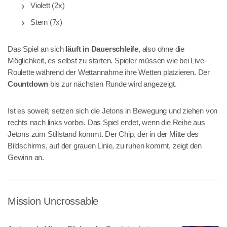
Violett (2x)
Stern (7x)
Das Spiel an sich
läuft in Dauerschleife
, also ohne die
Möglichkeit, es selbst zu starten. Spieler müssen wie bei Live-
Roulette während der Wettannahme ihre Wetten platzieren. Der
Countdown
bis zur nächsten Runde wird angezeigt.
Ist es soweit, setzen sich die Jetons in Bewegung und ziehen von
rechts nach links vorbei. Das Spiel endet, wenn die Reihe aus
Jetons zum Stillstand kommt. Der Chip, der in der Mitte des
Bildschirms, auf der grauen Linie, zu ruhen kommt, zeigt den
Gewinn an.
Mission Uncrossable