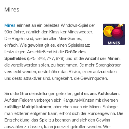
Mines
Mines
erinnert an ein beliebtes Windows-Spiel der
90er Jahre, nämlich den Klassiker Minesweeper.
Die Regeln sind, wie bei allen Mini-Games,
einfach. Wie gewohnt gilt es, einen Spieleinsatz
festzulegen. Anschließend ist die
Größe des
Spielfeldes
(5×5, 8×8, 7×7, 8×8) und ist die
Anzahl der Minen
,
die verteilt werden sollen, zu bestimmen. Je mehr Sprengkörper
versteckt werden, desto höher das Risiko, einen aufzudecken –
und desto attraktiver sind, umgekehrt, die Gewinnquoten.
Sind die Grundeinstellungen getroffen,
geht es ans Aufdecken
.
Auf den Feldern verbergen sich Känguru-Münzen mit diversen
zufällige Multiplikatoren
, aber eben auch die Minen. Solange
man letzteren entgehen kann, erhöht sich der Rundengewinn. Die
Entscheidung, das Spiel zu beenden und sich den Gewinn
auszahlen zu lassen, kann jederzeit getroffen werden. Wer