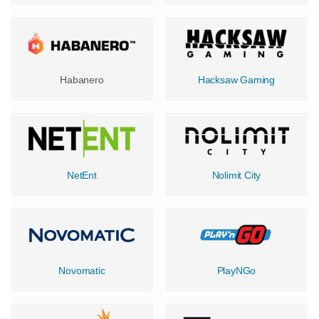
Habanero
Hacksaw Gaming
NetEnt
Nolimit City
Novomatic
PlayNGo