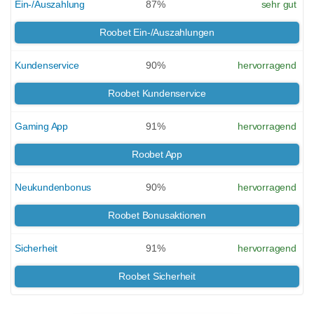
Ein-/Auszahlung
87%
sehr gut
Roobet Ein-/Auszahlungen
Kundenservice
90%
hervorragend
Roobet Kundenservice
Gaming App
91%
hervorragend
Roobet App
Neukundenbonus
90%
hervorragend
Roobet Bonusaktionen
Sicherheit
91%
hervorragend
Roobet Sicherheit