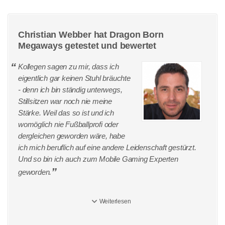
Christian Webber
hat Dragon Born
Megaways getestet und bewertet
Kollegen sagen zu mir, dass ich
eigentlich gar keinen Stuhl bräuchte
- denn ich bin ständig unterwegs,
Stillsitzen war noch nie meine
Stärke. Weil das so ist und ich
womöglich nie Fußballprofi oder
dergleichen geworden wäre, habe
ich mich beruflich auf eine andere Leidenschaft gestürzt.
Und so bin ich auch zum Mobile Gaming Experten
geworden.
Weiterlesen