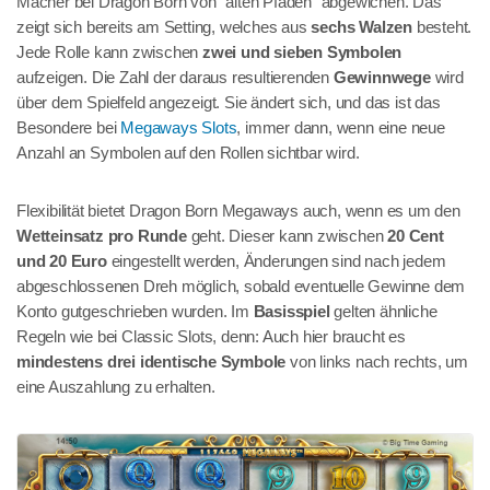
Macher bei Dragon Born von "alten Pfaden" abgewichen. Das
zeigt sich bereits am Setting, welches aus
sechs Walzen
besteht.
Jede Rolle kann zwischen
zwei und sieben Symbolen
aufzeigen. Die Zahl der daraus resultierenden
Gewinnwege
wird
über dem Spielfeld angezeigt. Sie ändert sich, und das ist das
Besondere bei
Megaways Slots
, immer dann, wenn eine neue
Anzahl an Symbolen auf den Rollen sichtbar wird.
Flexibilität bietet Dragon Born Megaways auch, wenn es um den
Wetteinsatz pro Runde
geht. Dieser kann zwischen
20 Cent
und 20 Euro
eingestellt werden, Änderungen sind nach jedem
abgeschlossenen Dreh möglich, sobald eventuelle Gewinne dem
Konto gutgeschrieben wurden. Im
Basisspiel
gelten ähnliche
Regeln wie bei Classic Slots, denn: Auch hier braucht es
mindestens drei identische Symbole
von links nach rechts, um
eine Auszahlung zu erhalten.