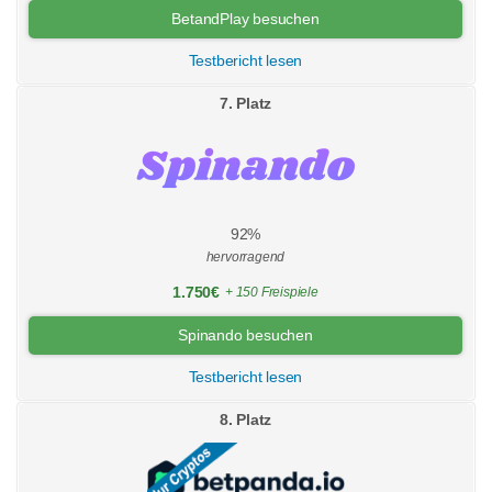
BetandPlay besuchen
Testbericht lesen
7. Platz
92%
hervorragend
1.750€
+ 150 Freispiele
Spinando besuchen
Testbericht lesen
8. Platz