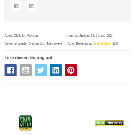
Autor:
Christian Webber
Letztes Update:
13. Januar 2024
Bewertet wurde:
Dragon Born Megaways
Autor Bewertung:
92%
Teile diesen Beitrag auf: