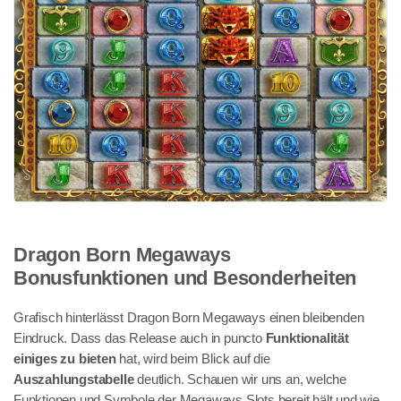
Dragon Born Megaways
Bonusfunktionen und Besonderheiten
Grafisch hinterlässt Dragon Born Megaways einen bleibenden
Eindruck. Dass das Release auch in puncto
Funktionalität
einiges zu bieten
hat, wird beim Blick auf die
Auszahlungstabelle
deutlich. Schauen wir uns an, welche
Funktionen und Symbole der Megaways Slots bereit hält und wie