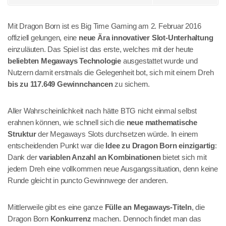
Mit Dragon Born ist es Big Time Gaming am 2. Februar 2016
offiziell gelungen, eine
neue Ära innovativer Slot-Unterhaltung
einzuläuten. Das Spiel ist das erste, welches mit der heute
beliebten Megaways Technologie
ausgestattet wurde und
Nutzern damit erstmals die Gelegenheit bot, sich mit einem Dreh
bis zu 117.649 Gewinnchancen
zu sichern.
Aller Wahrscheinlichkeit nach hätte BTG nicht einmal selbst
erahnen können, wie schnell sich die
neue mathematische
Struktur
der Megaways Slots durchsetzen würde. In einem
entscheidenden Punkt war die
Idee zu Dragon Born einzigartig
:
Dank der
variablen Anzahl an Kombinationen
bietet sich mit
jedem Dreh eine vollkommen neue Ausgangssituation, denn keine
Runde gleicht in puncto Gewinnwege der anderen.
Mittlerweile gibt es eine ganze
Fülle an Megaways-Titeln
, die
Dragon Born
Konkurrenz
machen. Dennoch findet man das