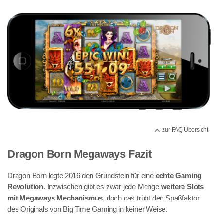
zur FAQ Übersicht
Dragon Born Megaways Fazit
Dragon Born legte 2016 den Grundstein für eine
echte Gaming
Revolution
. Inzwischen gibt es zwar jede Menge
weitere Slots
mit Megaways Mechanismus
, doch das trübt den Spaßfaktor
des Originals von Big Time Gaming in keiner Weise.