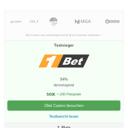
Alle Casinos sind vollständig lizenziert
🔒
von Experten empfohlen
✅
Testsieger
94%
hervorragend
500€
+ 200 Freispiele
1Bet Casino besuchen
Testbericht lesen
2. Platz