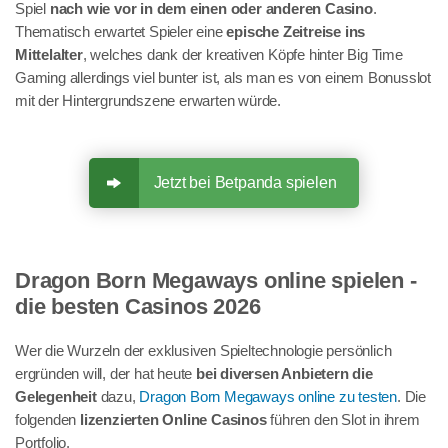
Spiel
nach wie vor in dem einen oder anderen Casino
.
Thematisch erwartet Spieler eine
epische Zeitreise ins
Mittelalter
, welches dank der kreativen Köpfe hinter Big Time
Gaming allerdings viel bunter ist, als man es von einem Bonusslot
mit der Hintergrundszene erwarten würde.
Jetzt bei Betpanda spielen
Dragon Born Megaways online spielen -
die besten Casinos 2026
Wer die Wurzeln der exklusiven Spieltechnologie persönlich
ergründen will, der hat heute
bei diversen Anbietern die
Gelegenheit
dazu,
Dragon Born Megaways online zu testen
. Die
folgenden
lizenzierten Online Casinos
führen den Slot in ihrem
Portfolio.