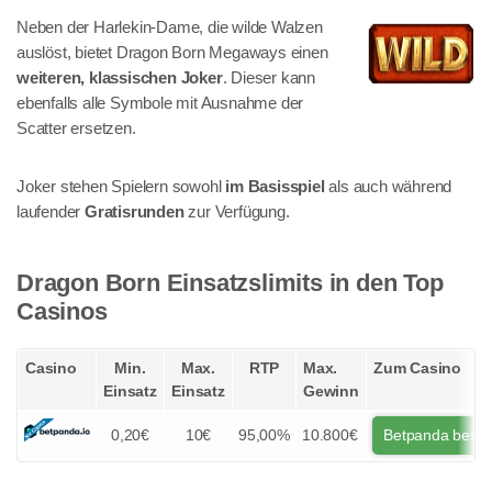
Neben der Harlekin-Dame, die wilde Walzen
auslöst, bietet Dragon Born Megaways einen
weiteren, klassischen Joker
. Dieser kann
ebenfalls alle Symbole mit Ausnahme der
Scatter ersetzen.
Joker stehen Spielern sowohl
im Basisspiel
als auch während
laufender
Gratisrunden
zur Verfügung.
Dragon Born Einsatzslimits in den Top
Casinos
Casino
Min.
Max.
RTP
Max.
Zum Casino
Einsatz
Einsatz
Gewinn
0,20€
10€
95,00%
10.800€
Betpanda besu