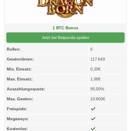
1 BTC Bonus
Jetzt bei Betpanda spielen
Rollen:
6
Gewinnlinien:
117.649
Min. Einsatz:
0,20€
Max. Einsatz:
1,00€
Auszahlungsquote:
95,00%
Max. Gewinn:
10.800€
Freispiele:
Megaways:
Kostenlos: