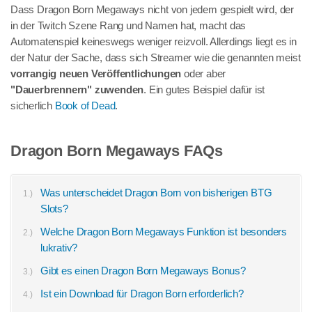
Dass Dragon Born Megaways nicht von jedem gespielt wird, der
in der Twitch Szene Rang und Namen hat, macht das
Automatenspiel keineswegs weniger reizvoll. Allerdings liegt es in
der Natur der Sache, dass sich Streamer wie die genannten meist
vorrangig neuen Veröffentlichungen
oder aber
"Dauerbrennern" zuwenden
. Ein gutes Beispiel dafür ist
sicherlich
Book of Dead
.
Dragon Born Megaways FAQs
Was unterscheidet Dragon Born von bisherigen BTG
Slots?
Welche Dragon Born Megaways Funktion ist besonders
lukrativ?
Gibt es einen Dragon Born Megaways Bonus?
Ist ein Download für Dragon Born erforderlich?