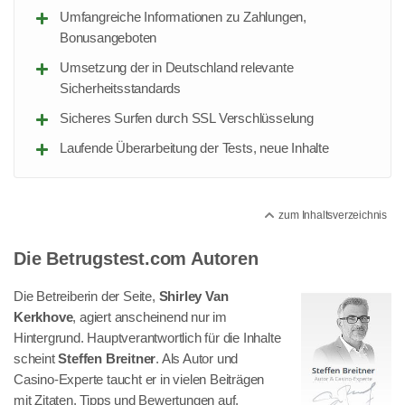
Umfangreiche Informationen zu Zahlungen,
Bonusangeboten
Umsetzung der in Deutschland relevante
Sicherheitsstandards
Sicheres Surfen durch SSL Verschlüsselung
Laufende Überarbeitung der Tests, neue Inhalte
zum Inhaltsverzeichnis
Die Betrugstest.com Autoren
Die Betreiberin der Seite,
Shirley Van
Kerkhove
, agiert anscheinend nur im
Hintergrund. Hauptverantwortlich für die Inhalte
scheint
Steffen Breitner
. Als Autor und
Casino-Experte taucht er in vielen Beiträgen
mit Zitaten, Tipps und Bewertungen auf.