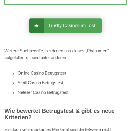
Trustly Casinos im Test
Weitere Suchbegriffe, bei denen uns dieses „Phänomen"
aufgefallen ist, sind unter anderem:
Online Casino Betrugstest
Skrill Casino Betrugstest
Neteller Casino Betrugstest
Wie bewertet Betrugstest & gibt es neue
Kriterien?
Ein doch sehr markantes Merkmal sind die teilweise recht