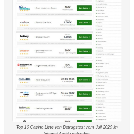
Top 10 Casino Liste von Betrugstest vom Juli 2020 im
Internet Archiv gefunden.