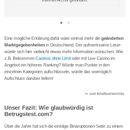
Eine mögliche Erklärung dafür wäre einmal mehr die
geänderten
Marktgegebenheiten
in Deutschland. Der aufmerksame Leser
würde sich hier vielleicht etwas mehr Information wünschen. Wie
z.B. Bekommen
Casinos ohne Limit
oder mit Live Casino im
Angebot ein höheres Ranking? Würde man Punkte in den
einzelnen Kategorien aufschlüsseln, würde das womöglich
Aufschluss darüber liefern!
zum Inhaltsverzeichnis
Unser Fazit: Wie glaubwürdig ist
Betrugstest.com?
Über die Jahre hat sich die einstige Binäroptionen-Seite zu einem