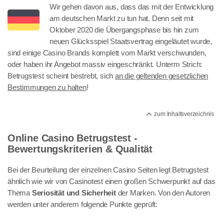
Wir gehen davon aus, dass das mit der Entwicklung
am deutschen Markt zu tun hat. Denn seit mit
Oktober 2020 die Übergangsphase bis hin zum
neuen Glücksspiel Staatsvertrag eingeläutet wurde,
sind einige Casino Brands komplett vom Markt verschwunden,
oder haben ihr Angebot massiv eingeschränkt. Unterm Strich:
Betrugstest scheint bestrebt, sich
an die geltenden gesetzlichen
Bestimmungen zu halten
!
zum Inhaltsverzeichnis
Online Casino Betrugstest -
Bewertungskriterien & Qualität
Bei der Beurteilung der einzelnen Casino Seiten legt Betrugstest
ähnlich wie wir von Casinotest einen großen Schwerpunkt auf das
Thema
Seriosität und Sicherheit
der Marken. Von den Autoren
werden unter anderem folgende Punkte geprüft: