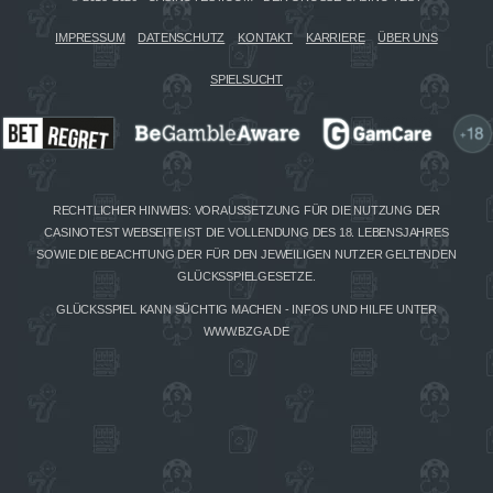
IMPRESSUM
DATENSCHUTZ
KONTAKT
KARRIERE
ÜBER UNS
SPIELSUCHT
RECHTLICHER HINWEIS: VORAUSSETZUNG FÜR DIE NUTZUNG DER
CASINOTEST WEBSEITE IST DIE VOLLENDUNG DES 18. LEBENSJAHRES
SOWIE DIE BEACHTUNG DER FÜR DEN JEWEILIGEN NUTZER GELTENDEN
GLÜCKSSPIELGESETZE.
GLÜCKSSPIEL KANN SÜCHTIG MACHEN - INFOS UND HILFE UNTER
WWW.BZGA.DE