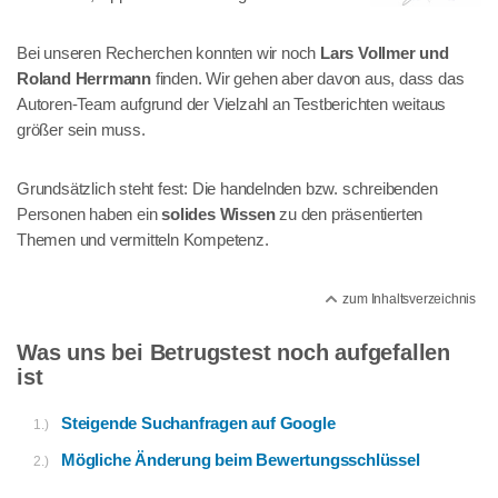
Bei unseren Recherchen konnten wir noch
Lars Vollmer und
Roland Herrmann
finden. Wir gehen aber davon aus, dass das
Autoren-Team aufgrund der Vielzahl an Testberichten weitaus
größer sein muss.
Grundsätzlich steht fest: Die handelnden bzw. schreibenden
Personen haben ein
solides Wissen
zu den präsentierten
Themen und vermitteln Kompetenz.
zum Inhaltsverzeichnis
Was uns bei Betrugstest noch aufgefallen
ist
Steigende Suchanfragen auf Google
Mögliche Änderung beim Bewertungsschlüssel