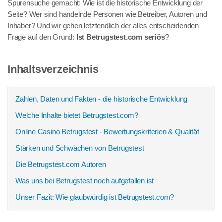
Spurensuche gemacht: Wie ist die historische Entwicklung der
Seite? Wer sind handelnde Personen wie Betreiber, Autoren und
Inhaber? Und wir gehen letztendlich der alles entscheidenden
Frage auf den Grund:
Ist Betrugstest.com seriös
?
Inhaltsverzeichnis
Zahlen, Daten und Fakten - die historische Entwicklung
Welche Inhalte bietet Betrugstest.com?
Online Casino Betrugstest - Bewertungskriterien & Qualität
Stärken und Schwächen von Betrugstest
Die Betrugstest.com Autoren
Was uns bei Betrugstest noch aufgefallen ist
Unser Fazit: Wie glaubwürdig ist Betrugstest.com?