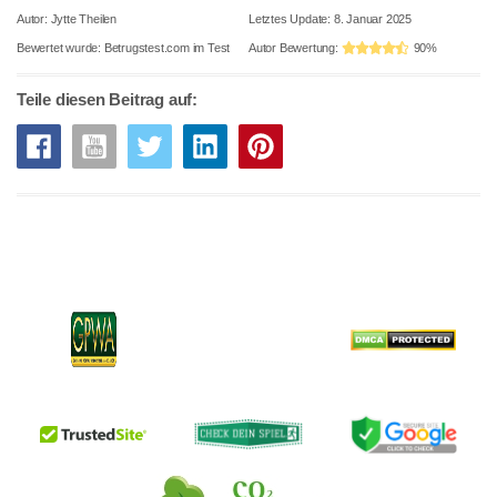
Autor:
Jytte Theilen
Letztes Update:
8. Januar 2025
Bewertet wurde:
Betrugstest.com im Test
Autor Bewertung:
90%
Teile diesen Beitrag auf: