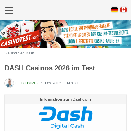
Dash
DASH Casinos 2026 im Test
Lennet Britzius
Lesezeit ca. 7 Minuten
Information zum Dashcoin