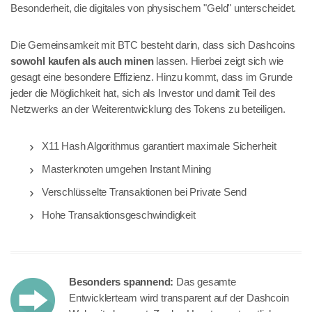
Besonderheit, die digitales von physischem "Geld" unterscheidet.
Die Gemeinsamkeit mit BTC besteht darin, dass sich Dashcoins
sowohl kaufen als auch minen
lassen. Hierbei zeigt sich wie
gesagt eine besondere Effizienz. Hinzu kommt, dass im Grunde
jeder die Möglichkeit hat, sich als Investor und damit Teil des
Netzwerks an der Weiterentwicklung des Tokens zu beteiligen.
X11 Hash Algorithmus garantiert maximale Sicherheit
Masterknoten umgehen Instant Mining
Verschlüsselte Transaktionen bei Private Send
Hohe Transaktionsgeschwindigkeit
Besonders spannend:
Das gesamte
Entwicklerteam wird transparent auf der Dashcoin