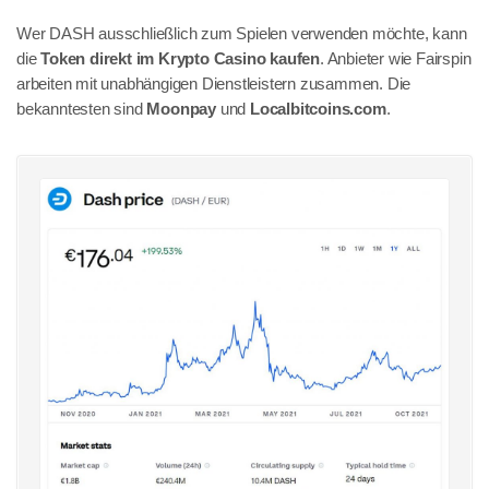
Wer DASH ausschließlich zum Spielen verwenden möchte, kann
die
Token direkt im Krypto Casino kaufen
. Anbieter wie Fairspin
arbeiten mit unabhängigen Dienstleistern zusammen. Die
bekanntesten sind
Moonpay
und
Localbitcoins.com
.