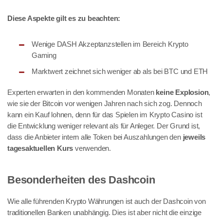
Diese Aspekte gilt es zu beachten:
Wenige DASH Akzeptanzstellen im Bereich Krypto
Gaming
Marktwert zeichnet sich weniger ab als bei BTC und ETH
Experten erwarten in den kommenden Monaten
keine Explosion
,
wie sie der Bitcoin vor wenigen Jahren nach sich zog. Dennoch
kann ein Kauf lohnen, denn für das Spielen im Krypto Casino ist
die Entwicklung weniger relevant als für Anleger. Der Grund ist,
dass die Anbieter intern alle Token bei Auszahlungen den
jeweils
tagesaktuellen Kurs
verwenden.
Besonderheiten des Dashcoin
Wie alle führenden Krypto Währungen ist auch der Dashcoin von
traditionellen Banken unabhängig. Dies ist aber nicht die einzige