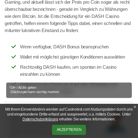
Gaming, und aktuell lässt sich der Preis pro Coin sogar als recht
überschaubar bezeichnen - gerade im Vergleich zu Währungen
wie dem Bitcoin. Ist die Entscheidung für ein DASH Casino
getroffen, helfen einem folgende Tipps dabei, einen schnellen und
mitunter lukrativen Einstand zu finden:
Wenn verfügbar, DASH Bonus beanspruchen
Wallet mit möglichst günstigen Konditionen auswählen
Rechtzeitig DASH kaufen, um spontan im Casino
einzahlen zu können
Optional ist der Dashcoin Kauf über Moonpay und
*18+ / AGBs gelten
alternative Anbieter möglich
Glücksspiel kann süchtig machen
Mit Ihrem Einverständnis werden auf Casinotest.com Nutzungsdaten durch uns
„Obwohl die Akzeptanz in der iGaming
und eingebundene Dritte erfasst und ausgewertet, u.a. mittels Cookies. Unter
Branche noch nicht allzu hoch ist, lohnt es
Datenschutzerklärung
erhalten Sie weitere Informationen.
sich, den Dashcoin im Blick zu behalten,
AKZEPTIEREN
denn: Gerade wenn es um die