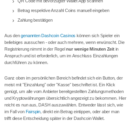
QR Code mit bevorzugter Wallet App scannen
Betrag respektive Anzahl Coins manuell eingeben
Zahlung bestätigen
Aus den
genannten Dashcoin Casinos
können sich Spieler ein
beliebiges aussuchen - oder auch mehrere, wenn erwünscht. Die
Registrierung nimmt in der Regel
nur wenige Minuten Zeit
in
Anspruch und ist erforderlich, um im Anschluss Einzahlungen
durchführen zu können.
Ganz oben im persönlichen Bereich befindet sich ein Button, der
meist mit "Einzahlung" oder "Kasse" beschriftet ist. Ein Klick
genügt, um alle vom Anbieter bereitgestellten Zahlungsmethoden
und Kryptowährungen übersichtlich angezeigt zu bekommen. Hier
reicht es nun aus, DASH auszuwählen. Entweder lässt sich, wie
im Fall von
Fairspin
, direkt ein Betrag eintippen, oder aber man
trifft diese Entscheidung später in der Dashcoin Wallet.