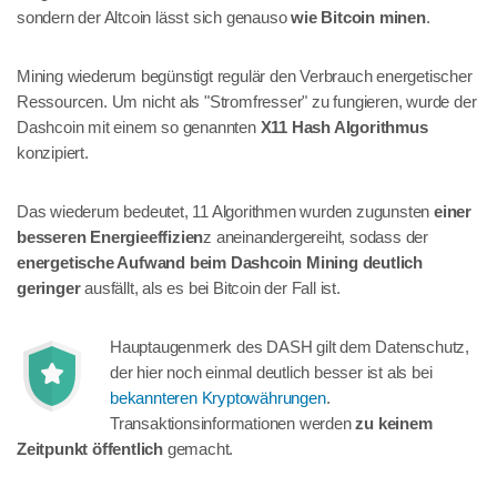
sondern der Altcoin lässt sich genauso
wie Bitcoin minen
.
Mining wiederum begünstigt regulär den Verbrauch energetischer
Ressourcen. Um nicht als "Stromfresser" zu fungieren, wurde der
Dashcoin mit einem so genannten
X11 Hash Algorithmus
konzipiert.
Das wiederum bedeutet, 11 Algorithmen wurden zugunsten
einer
besseren Energieeffizien
z aneinandergereiht, sodass der
energetische Aufwand beim Dashcoin Mining deutlich
geringer
ausfällt, als es bei Bitcoin der Fall ist.
Hauptaugenmerk des DASH gilt dem Datenschutz,
der hier noch einmal deutlich besser ist als bei
bekannteren Kryptowährungen
.
Transaktionsinformationen werden
zu keinem
Zeitpunkt öffentlich
gemacht.