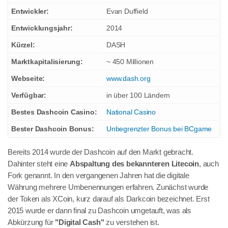
Entwickler:
Evan Duffield
Entwicklungsjahr:
2014
Kürzel:
DASH
Marktkapitalisierung:
~ 450 Millionen
Webseite:
www.dash.org
Verfügbar:
in über 100 Ländern
Bestes Dashcoin Casino:
National Casino
Bester Dashcoin Bonus:
Unbegrenzter Bonus bei BCgame
Bereits 2014 wurde der Dashcoin auf den Markt gebracht.
Dahinter steht eine
Abspaltung des bekannteren Litecoin
, auch
Fork genannt. In den vergangenen Jahren hat die digitale
Währung mehrere Umbenennungen erfahren. Zunächst wurde
der Token als XCoin, kurz darauf als Darkcoin bezeichnet. Erst
2015 wurde er dann final zu Dashcoin umgetauft, was als
Abkürzung für
"Digital Cash"
zu verstehen ist.