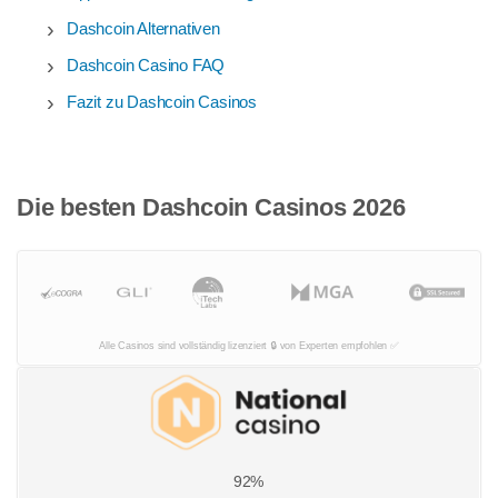
Dashcoin Alternativen
Dashcoin Casino FAQ
Fazit zu Dashcoin Casinos
Die besten Dashcoin Casinos 2026
Alle Casinos sind vollständig lizenziert
🔒
von Experten empfohlen
✅
92%