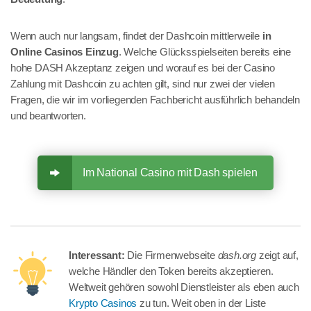
Wenn auch nur langsam, findet der Dashcoin mittlerweile
in
Online Casinos Einzug
. Welche Glücksspielseiten bereits eine
hohe DASH Akzeptanz zeigen und worauf es bei der Casino
Zahlung mit Dashcoin zu achten gilt, sind nur zwei der vielen
Fragen, die wir im vorliegenden Fachbericht ausführlich behandeln
und beantworten.
Im National Casino mit Dash spielen
Interessant:
Die Firmenwebseite
dash.org
zeigt auf,
welche Händler den Token bereits akzeptieren.
Weltweit gehören sowohl Dienstleister als eben auch
Krypto Casinos
zu tun. Weit oben in der Liste