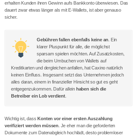
erhalten Kunden ihren Gewinn aufs Bankkonto überwiesen. Das
dauert zwar etwas länger als mit E-Wallets, ist aber genauso
sicher.
Gebühren fallen ebenfalls keine an
. Ein
klarer Pluspunkt für alle, die möglichst
sparsam spielen möchten. Auf Zusatzkosten,
die beim Umbuchen von Wallets auf
Kreditkarten und dergleichen anfallen, hat Caxino natürlich
keinen Einfluss. Insgesamt setzt das Unternehmen jedoch
alles daran, einem in finanzieller Hinsicht so gut es geht
entgegenzukommen. Dafür allein
haben sich die
Betreiber ein Lob verdient
.
Wichtig ist, dass
Konten vor einer ersten Auszahlung
verifiziert werden müssen
. Je eher man die geforderten
Dokumente zum Datenabgleich hochlädt, desto problemloser