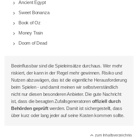
Ancient Egypt
Sweet Bonanza
Book of Oz
Money Train
Doom of Dead
Beeinflussbar sind die Spieleinsätze durchaus. Wer mehr
riskiert, der kann in der Regel mehr gewinnen. Risiko und
Nutzen abzuwägen, das ist die eigentliche Herausforderung
beim Spielen - und damit meinen wir selbstverständlich
nicht nur diesen besonderen Anbieter. Die gute Nachricht
ist, dass die besagten Zufallsgeneratoren
offiziell durch
Behörden geprüft
werden. Damit ist sichergestellt, dass
über kurz oder lang jeder auf seine Kosten kommen sollte.
zum Inhaltsverzeichnis