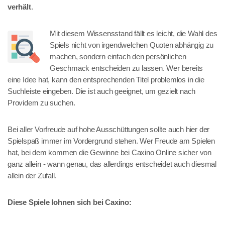
verhält
.
Mit diesem Wissensstand fällt es leicht, die Wahl des
Spiels nicht von irgendwelchen Quoten abhängig zu
machen, sondern einfach den persönlichen
Geschmack entscheiden zu lassen. Wer bereits
eine Idee hat, kann den entsprechenden Titel problemlos in die
Suchleiste eingeben. Die ist auch geeignet, um gezielt nach
Providern zu suchen.
Bei aller Vorfreude auf hohe Ausschüttungen sollte auch hier der
Spielspaß immer im Vordergrund stehen. Wer Freude am Spielen
hat, bei dem kommen die Gewinne bei Caxino Online sicher von
ganz allein - wann genau, das allerdings entscheidet auch diesmal
allein der Zufall.
Diese Spiele lohnen sich bei Caxino: