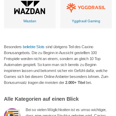
Wazdan
Yggdrasil Gaming
Besonders
beliebte Slots
sind übrigens Teil des Caxino
Bonusangebots. Die zu Beginn in Aussicht gestellten 100
Freispiele werden nicht an einem, sondern an gleich 10 Top
Automaten gespielt. So kann man sich bereits zu Beginn
inspirieren lassen und bekommt sicher ein Gefühl dafür, welche
Games sich bei diesem Online Anbieter besonders lohnen. Zum
Bonusumsatz tragen die meisten der
2.000+ Titel
bei.
Alle Kategorien auf einen Blick
Bei so vielen Möglichkeiten ist es umso wichtiger,
dass eine gewisse Struktur geboten wird. Caxino