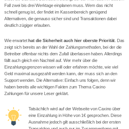
Fall zwei bis drei Werktage einplanen muss. Wem das nicht
schnell genug ist, der findet im Kassenbereich genügend
Alternativen, die genauso sicher sind und Transaktionen dabei
deutlich zügiger erlauben.
Wie erwartet
hat die Sicherheit auch hier oberste Priorität
. Das
zeigt sich bereits an der Wahl der Zahlungsmethoden, bei der die
Betreiber offenbar nichts dem Zufall überlassen haben. Allerdings
fällt auch gleich ein Nachteil auf. Wer mehr über die
Einzahlungsgrenzen wissen will oder erfahren möchte, wie viel
Geld maximal ausgezahlt werden kann, der muss sich an den
Support wenden. Die Alternative: Einfach uns folgen, denn wir
haben bereits alle wichtigen Fakten zum Thema Caxino
Zahlungen für unsere Leser geklärt.
Tatsächlich wird auf der Webseite von Caxino über
eine Einzahlung in Höhe von 1€ gesprochen. Diese
Ausnahme jedoch gilt ausschließlich bei der ersten
Transaktion und auch nur im Zusammenhang mit