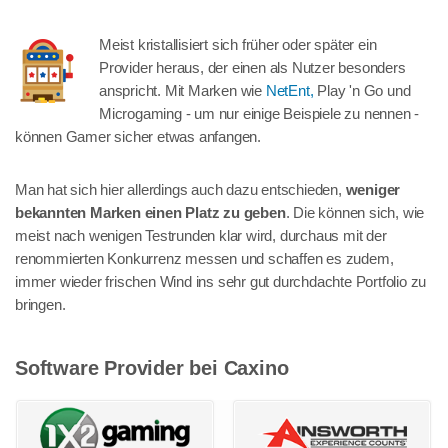
Meist kristallisiert sich früher oder später ein
Provider heraus, der einen als Nutzer besonders
anspricht. Mit Marken wie
NetEnt,
Play 'n Go und
Microgaming - um nur einige Beispiele zu nennen -
können Gamer sicher etwas anfangen.
Man hat sich hier allerdings auch dazu entschieden,
weniger
bekannten Marken einen Platz zu geben
. Die können sich, wie
meist nach wenigen Testrunden klar wird, durchaus mit der
renommierten Konkurrenz messen und schaffen es zudem,
immer wieder frischen Wind ins sehr gut durchdachte Portfolio zu
bringen.
Software Provider bei Caxino