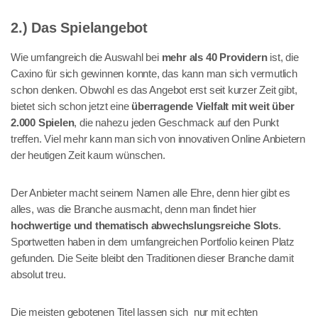
2.) Das Spielangebot
Wie umfangreich die Auswahl bei
mehr als 40 Providern
ist, die
Caxino für sich gewinnen konnte, das kann man sich vermutlich
schon denken. Obwohl es das Angebot erst seit kurzer Zeit gibt,
bietet sich schon jetzt eine
überragende Vielfalt mit weit über
2.000 Spielen
, die nahezu jeden Geschmack auf den Punkt
treffen. Viel mehr kann man sich von innovativen Online Anbietern
der heutigen Zeit kaum wünschen.
Der Anbieter macht seinem Namen alle Ehre, denn hier gibt es
alles, was die Branche ausmacht, denn man findet hier
hochwertige und thematisch abwechslungsreiche Slots
.
Sportwetten haben in dem umfangreichen Portfolio keinen Platz
gefunden. Die Seite bleibt den Traditionen dieser Branche damit
absolut treu.
Die meisten gebotenen Titel lassen sich nur mit echten