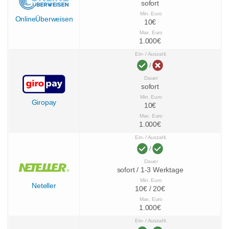
sofort
OnlineÜberweisen
10€
1.000€
/
sofort
Giropay
10€
1.000€
/
sofort / 1-3 Werktage
Neteller
10€ / 20€
1.000€