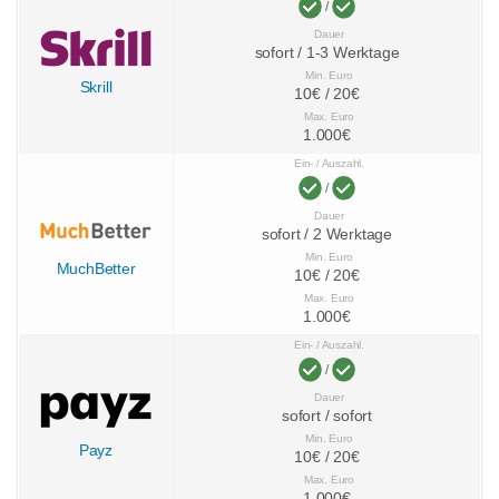
/
sofort / 1-3 Werktage
Skrill
10€ / 20€
1.000€
/
sofort / 2 Werktage
MuchBetter
10€ / 20€
1.000€
/
sofort / sofort
Payz
10€ / 20€
1.000€