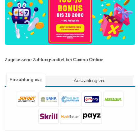
Zugelassene Zahlungsmittel bei Caxino Online
Einzahlung via:
Auszahlung via: