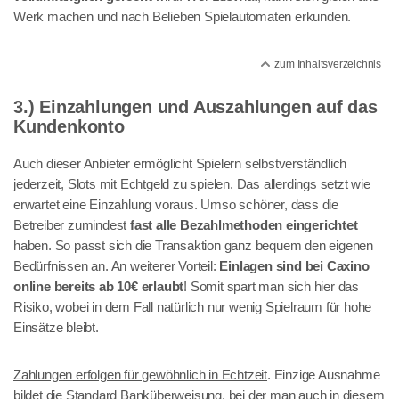
Werk machen und nach Belieben Spielautomaten erkunden.
zum Inhaltsverzeichnis
3.) Einzahlungen und Auszahlungen auf das
Kundenkonto
Auch dieser Anbieter ermöglicht Spielern selbstverständlich
jederzeit, Slots mit Echtgeld zu spielen. Das allerdings setzt wie
erwartet eine Einzahlung voraus. Umso schöner, dass die
Betreiber zumindest
fast alle Bezahlmethoden eingerichtet
haben. So passt sich die Transaktion ganz bequem den eigenen
Bedürfnissen an. An weiterer Vorteil:
Einlagen sind bei Caxino
online bereits ab 10€ erlaubt
! Somit spart man sich hier das
Risiko, wobei in dem Fall natürlich nur wenig Spielraum für hohe
Einsätze bleibt.
Zahlungen erfolgen für gewöhnlich in Echtzeit
. Einzige Ausnahme
bildet die Standard Banküberweisung, bei der man auch in diesem