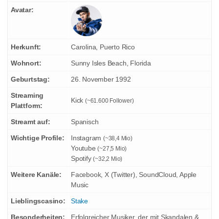
Avatar:
Herkunft:
Carolina, Puerto Rico
Wohnort:
Sunny Isles Beach, Florida
Geburtstag:
26. November 1992
Streaming
Kick
(~61.600 Follower)
Plattform:
Streamt auf:
Spanisch
Wichtige Profile:
Instagram
(~38,4 Mio)
Youtube
(~27,5 Mio)
Spotify
(~32,2 Mio)
Weitere Kanäle:
Facebook, X (Twitter), SoundCloud, Apple
Music
Lieblingscasino:
Stake
Besonderheiten:
Erfolgreicher Musiker, der mit Skandalen &