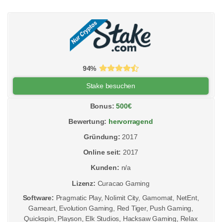
94%
Stake besuchen
Bonus:
500€
Bewertung:
hervorragend
Gründung:
2017
Online seit:
2017
Kunden:
n/a
Lizenz:
Curacao Gaming
Software:
Pragmatic Play
Nolimit City
Gamomat
NetEnt
Gameart
Evolution Gaming
Red Tiger
Push Gaming
Quickspin
Playson
Elk Studios
Hacksaw Gaming
Relax