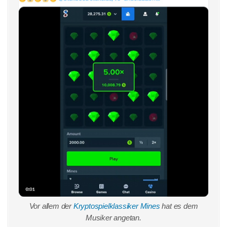
Vor allem der
Kryptospielklassiker Mines
hat es dem
Musiker angetan.