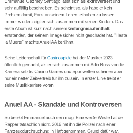
Emmanuel Gazmey Santiago lässt sich als
extrovertiert
und
sehr auffällig beschreiben. Es scheint so, als habe er kein
Problem damit, Fans an seinem Leben teilhaben zu lassen.
Immer wieder zeigt er sich zusammen mit seinen Kindern. Das
erste Album ist kurz nach seinem
Gefängnisaufenthalt
entstanden, der seinem Image sicher nicht geschadet hat. "Hasta
la Muerte" machte Anuel AA berühmt.
Seine Leidenschaft für
Casinospiele
hat der Musiker 2023
öffentlich gemacht, als er sich zusammen mit Adin Ross vor die
Kamera setzte. Casino Games und Sportwetten scheinen aber
nur ein netter Zeitvertreib für ihn zu sein. In erster Linie treibt er
seine Musikkarriere voran.
Anuel AA - Skandale und Kontroversen
So beliebt Emmanuel auch sein mag: Eine weiße Weste hat der
Rapper tatsächlich nicht. 2016 hat ihn die Polizei nach einer
Fahrzeugdurchsuchung in Haft genommen. Grund dafür war,