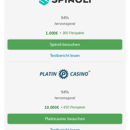
94%
hervorragend
1.000€
+ 300 Freispiele
Spinoli besuchen
Testbericht lesen
94%
hervorragend
10.000€
+ 450 Freispiele
Platincasino besuchen
Testbericht lesen