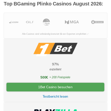
Top BGaming Plinko Casinos August 2026:
Alle Casinos sind vollständig lizenziert
🔒
von Experten empfohlen
✅
97%
exzellent
500€
+ 200 Freispiele
1Bet Casino besuchen
Testbericht lesen