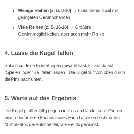
Wenige Reihen (z. B. 8-10)
→ Einfacheres Spiel mit
geringeren Gewinnchancen
Viele Reihen (z. B. 16-18)
→ Größere
Gewinnmöglichkeiten, aber auch mehr Risiko
4. Lasse die Kugel fallen
Sobald du deine Einstellungen gewählt hast, klickst du auf
"Spielen" oder "Ball fallen lassen". Die Kugel fällt von oben durch
die Pins nach unten.
5. Warte auf das Ergebnis
Die Kugel prallt zufällig gegen die Pins und landet schließlich in
einem der unteren Fächer. Jedes Fach hat einen bestimmten
Multiplikator, der entscheidet, wie viel du gewinnst.