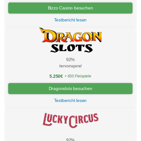
Bizzo Casino besuchen
Testbericht lesen
92%
hervorragend
5.250€
+ 650 Freispiele
Dragonslots besuchen
Testbericht lesen
92%