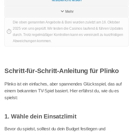
Mehr
Die oben genannten Angebote & Boni wurden zuletzt am 16. Oktober
2025 von uns geprüft. Wir testen die Casinos laufend & führen Updates
⏱
durch. Trotz regelmäßiger Kontrollen kann es vereinzelt zu kurzfristigen
Abweichungen kommen.
Schritt-für-Schritt-Anleitung für Plinko
Plinko ist ein einfaches, aber spannendes Glücksspiel, das auf
einem bekannten TV-Spiel basiert. Hier erfährst du, wie du es
spielst:
1. Wähle dein Einsatzlimit
Bevor du spielst, solltest du dein Budget festlegen und