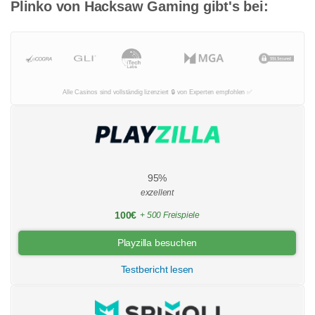
Plinko von Hacksaw Gaming gibt's bei:
Alle Casinos sind vollständig lizenziert
🔒
von Experten empfohlen
✅
95%
exzellent
100€
+ 500 Freispiele
Playzilla besuchen
Testbericht lesen