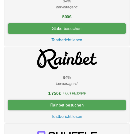
94%
hervorragend
500€
Stake besuchen
Testbericht lesen
94%
hervorragend
1.750€
+ 60 Freispiele
Rainbet besuchen
Testbericht lesen