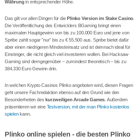
Währung
in entsprechender Höhe.
Das gilt vor allen Dingen für die
Plinko Version im Stake Casino
.
Die Veröffentlichung des Entwicklers BGaming bringt einen
maximalen Hauptgewinn von bis zu 100.000 Euro und jene von
Spribe zahlt sogar "nur" bis zu € 55.500 aus. Spribe bietet dafür
aber einen niedrigeren Mindesteinsatz und ist demnach ideal für
Einsteiger, die nicht gleich viel investieren wollen. Bei Hacksaw
Gaming sind demgegenüber – zumindest theoretisch – bis zu
384.330 Euro Gewinn drin.
In welchen Krypto Casinos Plinko angeboten wird, diesen Fragen
geht unsere Fachredaktion ebenso auf den Grund wie den
Besonderheiten des
kurzweiligen Arcade Games
. Außerdem
präsentieren wir eine
Testversion, mit der man Plinko kostenlos
spielen
kann.
Plinko online spielen - die besten Plinko