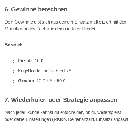
6. Gewinne berechnen
Dein Gewinn ergibt sich aus deinem Einsatz multipliziert mit dem
Multiplikator des Fachs, in dem die Kugel landet.
Beispiel:
Einsatz: 10 €
Kugel landet im Fach mit x5
Gewinn:
10 € × 5 =
50 €
7. Wiederholen oder Strategie anpassen
Nach jeder Runde kannst du entscheiden, ob du weiterspielst
oder deine Einstellungen (Risiko, Reihenanzahl, Einsatz) anpasst.