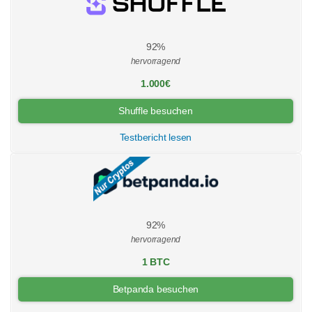
92%
hervorragend
1.000€
Shuffle besuchen
Testbericht lesen
92%
hervorragend
1 BTC
Betpanda besuchen