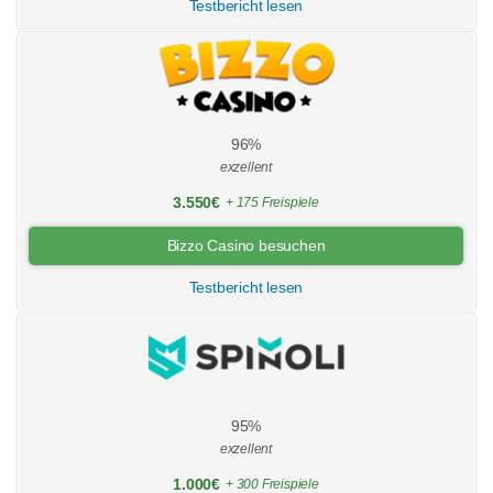
Testbericht lesen
96%
exzellent
3.550€
+ 175 Freispiele
Bizzo Casino besuchen
Testbericht lesen
95%
exzellent
1.000€
+ 300 Freispiele