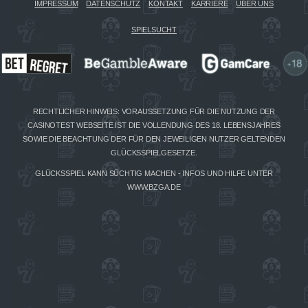
IMPRESSUM
DATENSCHUTZ
KONTAKT
KARRIERE
ÜBER UNS
SPIELSUCHT
RECHTLICHER HINWEIS: VORAUSSETZUNG FÜR DIE NUTZUNG DER
CASINOTEST WEBSEITE IST DIE VOLLENDUNG DES 18. LEBENSJAHRES
SOWIE DIE BEACHTUNG DER FÜR DEN JEWEILIGEN NUTZER GELTENDEN
GLÜCKSSPIELGESETZE.
GLÜCKSSPIEL KANN SÜCHTIG MACHEN - INFOS UND HILFE UNTER
WWW.BZGA.DE