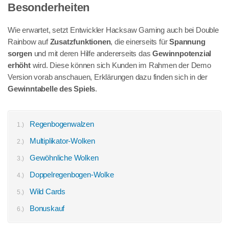
Besonderheiten
Wie erwartet, setzt Entwickler Hacksaw Gaming auch bei Double
Rainbow auf
Zusatzfunktionen
, die einerseits für
Spannung
sorgen
und mit deren Hilfe andererseits das
Gewinnpotenzial
erhöht
wird. Diese können sich Kunden im Rahmen der Demo
Version vorab anschauen, Erklärungen dazu finden sich in der
Gewinntabelle des Spiels
.
Regenbogenwalzen
Multiplikator-Wolken
Gewöhnliche Wolken
Doppelregenbogen-Wolke
Wild Cards
Bonuskauf