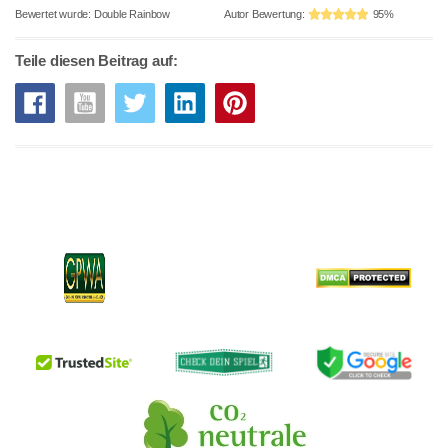
Bewertet wurde:
Double Rainbow
Autor Bewertung:
95%
Teile diesen Beitrag auf: