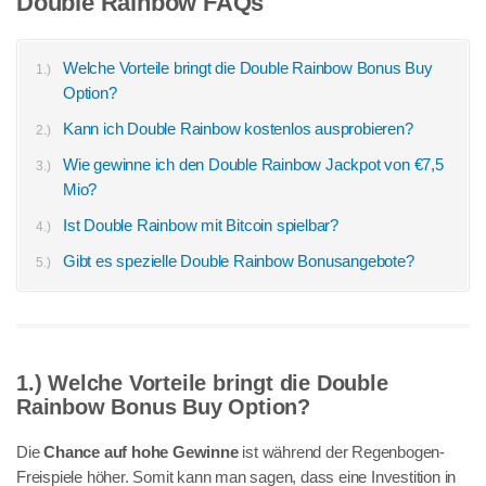
Double Rainbow FAQs
Welche Vorteile bringt die Double Rainbow Bonus Buy
Option?
Kann ich Double Rainbow kostenlos ausprobieren?
Wie gewinne ich den Double Rainbow Jackpot von €7,5
Mio?
Ist Double Rainbow mit Bitcoin spielbar?
Gibt es spezielle Double Rainbow Bonusangebote?
1.)
Welche Vorteile bringt die Double
Rainbow Bonus Buy Option?
Die
Chance auf hohe Gewinne
ist während der Regenbogen-
Freispiele höher. Somit kann man sagen, dass eine Investition in