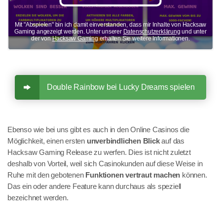
Mit "Abspielen" bin ich damit einverstanden, dass mir Inhalte von Hacksaw
Gaming angezeigt werden. Unter unserer
Datenschutzerklärung
und unter
der von
Hacksaw Gaming
erhalten Sie weitere Informationen.
Double Rainbow bei Lucky Dreams spielen
Ebenso wie bei uns gibt es auch in den Online Casinos die
Möglichkeit, einen ersten
unverbindlichen Blick
auf das
Hacksaw Gaming Release zu werfen. Dies ist nicht zuletzt
deshalb von Vorteil, weil sich Casinokunden auf diese Weise in
Ruhe mit den gebotenen
Funktionen vertraut machen
können.
Das ein oder andere Feature kann durchaus als speziell
bezeichnet werden.