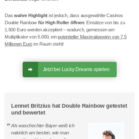
Das
wahre Highlight
ist jedoch, dass ausgewählte Casinos
Double Rainbow
für High Roller öffnen
: Einsätze von bis zu
1.500 Euro werden akzeptiert – wodurch, gemessen am
Multiplikator von 5.000, ein
potentieller Maximalgewinn von 7,5
Millionen Euro
im Raum steht!
Jetzt bei Lucky Dreams spielen
Lennet Britzius
hat Double Rainbow getestet
und bewertet
Als waschechter Bayer weiß ich
natürlich am besten, wie man