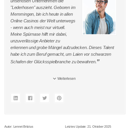
unseriösen Unternehmen die
"Lederhosen" auszieht. Geboren im
Memmingen, bin ich heute in allen
Online Casinos der Welt unterwegs
- wenn auch meist nur virtuell.
Meine Spürnase hilft mir dabei,
unzuverlässige Anbieter zu
erkennen und grobe Mängel aufzudecken. Dieses Talent
habe ich zum Beruf gemacht, um Laien vor schwarzen
Schafen der Glücksspielbranche zu bewahren.
Weiterlesen
Autor:
Lennet Britzius
Letztes Update:
21. Oktober 2025