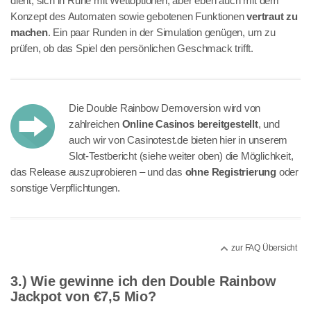
dient, sich in Ruhe mit Wettoptionen, aber eben auch mit dem
Konzept des Automaten sowie gebotenen Funktionen
vertraut zu
machen
. Ein paar Runden in der Simulation genügen, um zu
prüfen, ob das Spiel den persönlichen Geschmack trifft.
Die Double Rainbow Demoversion wird von
zahlreichen
Online Casinos bereitgestellt
, und
auch wir von Casinotest.de bieten hier in unserem
Slot-Testbericht (siehe weiter oben) die Möglichkeit,
das Release auszuprobieren – und das
ohne Registrierung
oder
sonstige Verpflichtungen.
zur FAQ Übersicht
3.)
Wie gewinne ich den Double Rainbow
Jackpot von €7,5 Mio?