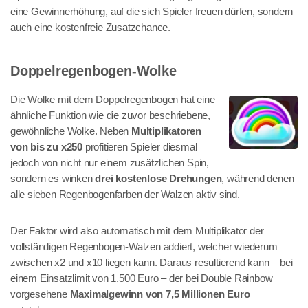
eine Gewinnerhöhung, auf die sich Spieler freuen dürfen, sondern
auch eine kostenfreie Zusatzchance.
Doppelregenbogen-Wolke
Die Wolke mit dem Doppelregenbogen hat eine
ähnliche Funktion wie die zuvor beschriebene,
gewöhnliche Wolke. Neben
Multiplikatoren
von bis zu x250
profitieren Spieler diesmal
jedoch von nicht nur einem zusätzlichen Spin,
sondern es winken
drei kostenlose Drehungen
, während denen
alle sieben Regenbogenfarben der Walzen aktiv sind.
Der Faktor wird also automatisch mit dem Multiplikator der
vollständigen Regenbogen-Walzen addiert, welcher wiederum
zwischen x2 und x10 liegen kann. Daraus resultierend kann – bei
einem Einsatzlimit von 1.500 Euro – der bei Double Rainbow
vorgesehene
Maximalgewinn von 7,5 Millionen Euro