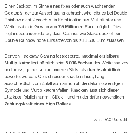
Einen Jackpot im Sinne eines fixen oder auch wachsenden
Geldtopfs, der zur Ausschüttung gebracht wird, gibt es bei Double
Rainbow nicht. Jedoch ist in Kombination aus Multiplikator und
Wetteinsatz ein Gewinn von
7,5 Millionen Euro
möglich. Dies
liegt insbesondere daran, dass Casinos wie Stake speziell bei
Double Rainbow
hohe Einsätze von bis zu 1.500 Euro zulassen
.
Der von Hacksaw Gaming festgesetzte,
maximal erzielbare
Multiplikator
liegt nämlich beim
5.000-Fachen
des Wetteinsatzes
und muss, gemessen an anderen Slots, als
durchschnittlich
bewertet werden. Ob sich dieser knacken lässt, hängt
ausschließlich vom Zufall ab, nämlich ob die dafür notwendigen
Symbole und Multiplikatoren fallen. Knacken lässt sich dieser
„Jackpot" folglich nur mit Glück – und mit der dafür notwendigen
Zahlungskraft eines High Rollers
.
zur FAQ Übersicht