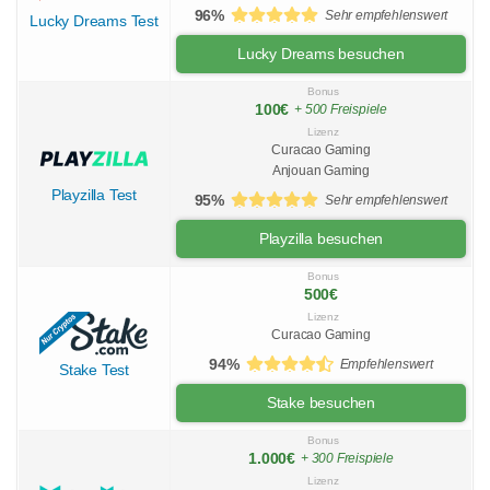
96%
Sehr empfehlenswert
Lucky Dreams Test
Lucky Dreams besuchen
100€
+ 500 Freispiele
Curacao Gaming
Anjouan Gaming
Playzilla Test
95%
Sehr empfehlenswert
Playzilla besuchen
500€
Curacao Gaming
94%
Empfehlenswert
Stake Test
Stake besuchen
1.000€
+ 300 Freispiele