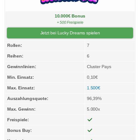
10.000€ Bonus
+ 500 Freispiele
Jetzt bei Lucky Dreams spielen
Rollen:
7
Reihen:
6
Gewinnlinien:
Cluster Pays
Min. Einsatz:
0,10€
Max. Einsatz:
1.500€
Auszahlungsquote:
96,39%
Max. Gewinn:
5.000x
Freispiele:
Bonus Buy: