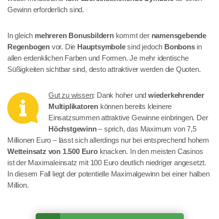
Gewinn erforderlich sind.
In gleich
mehreren Bonusbildern
kommt der
namensgebende
Regenbogen
vor. Die
Hauptsymbole
sind jedoch
Bonbons
in
allen erdenklichen Farben und Formen. Je mehr identische
Süßigkeiten sichtbar sind, desto attraktiver werden die Quoten.
Gut zu wissen
: Dank hoher und
wiederkehrender
Multiplikatoren
können bereits kleinere
Einsatzsummen attraktive Gewinne einbringen. Der
Höchstgewinn
– sprich, das Maximum von 7,5
Millionen Euro – lässt sich allerdings nur bei entsprechend hohem
Wetteinsatz von 1.500 Euro
knacken. In den meisten Casinos
ist der Maximaleinsatz mit 100 Euro deutlich niedriger angesetzt.
In diesem Fall liegt der potentielle Maximalgewinn bei einer halben
Million.