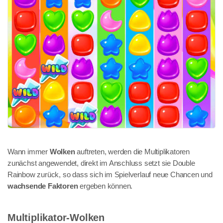
Wann immer
Wolken
auftreten, werden die Multiplikatoren
zunächst angewendet, direkt im Anschluss setzt sie Double
Rainbow zurück, so dass sich im Spielverlauf neue Chancen und
wachsende Faktoren
ergeben können.
Multiplikator-Wolken