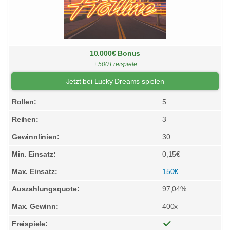
10.000€ Bonus
+ 500 Freispiele
Jetzt bei Lucky Dreams spielen
Rollen:
5
Reihen:
3
Gewinnlinien:
30
Min. Einsatz:
0,15€
Max. Einsatz:
150€
Auszahlungsquote:
97,04%
Max. Gewinn:
400x
Freispiele: