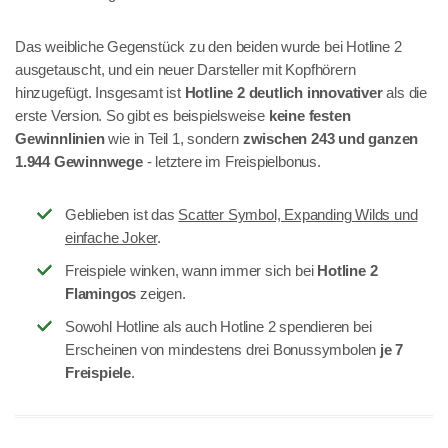
Das weibliche Gegenstück zu den beiden wurde bei Hotline 2
ausgetauscht, und ein neuer Darsteller mit Kopfhörern
hinzugefügt. Insgesamt ist
Hotline 2 deutlich innovativer
als die
erste Version. So gibt es beispielsweise
keine festen
Gewinnlinien
wie in Teil 1, sondern
zwischen 243 und ganzen
1.944 Gewinnwege
- letztere im Freispielbonus.
Geblieben ist das
Scatter Symbol, Expanding Wilds und
einfache Joker
.
Freispiele winken, wann immer sich bei
Hotline 2
Flamingos
zeigen.
Sowohl Hotline als auch Hotline 2 spendieren bei
Erscheinen von mindestens drei Bonussymbolen
je 7
Freispiele
.