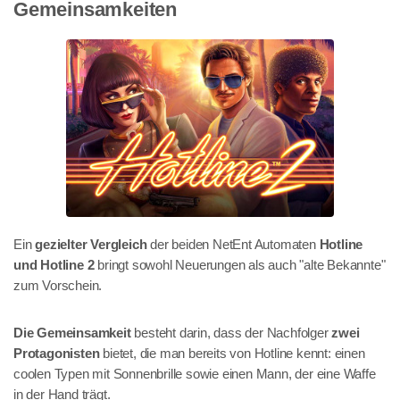
Gemeinsamkeiten
Ein
gezielter Vergleich
der beiden NetEnt Automaten
Hotline
und Hotline 2
bringt sowohl Neuerungen als auch "alte Bekannte"
zum Vorschein.
Die Gemeinsamkeit
besteht darin, dass der Nachfolger
zwei
Protagonisten
bietet, die man bereits von Hotline kennt: einen
coolen Typen mit Sonnenbrille sowie einen Mann, der eine Waffe
in der Hand trägt.