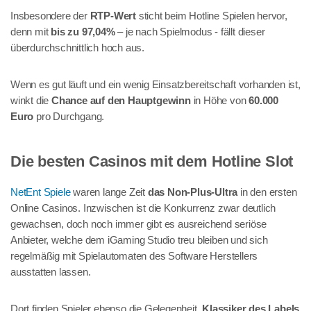
Insbesondere der
RTP-Wert
sticht beim Hotline Spielen hervor,
denn mit
bis zu 97,04%
– je nach Spielmodus - fällt dieser
überdurchschnittlich hoch aus.
Wenn es gut läuft und ein wenig Einsatzbereitschaft vorhanden ist,
winkt die
Chance auf den Hauptgewinn
in Höhe von
60.000
Euro
pro Durchgang.
Die besten Casinos mit dem Hotline Slot
NetEnt Spiele
waren lange Zeit
das Non-Plus-Ultra
in den ersten
Online Casinos. Inzwischen ist die Konkurrenz zwar deutlich
gewachsen, doch noch immer gibt es ausreichend seriöse
Anbieter, welche dem iGaming Studio treu bleiben und sich
regelmäßig mit Spielautomaten des Software Herstellers
ausstatten lassen.
Dort finden Spieler ebenso die Gelegenheit,
Klassiker des Labels