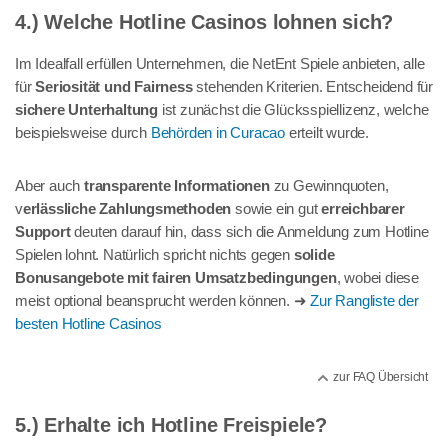
4.)
Welche Hotline Casinos lohnen sich?
Im Idealfall erfüllen Unternehmen, die NetEnt Spiele anbieten, alle
für
Seriosität und Fairness
stehenden Kriterien. Entscheidend für
sichere Unterhaltung
ist zunächst die Glücksspiellizenz, welche
beispielsweise durch
Behörden in Curacao
erteilt wurde.
Aber auch
transparente Informationen
zu Gewinnquoten,
v
erlässliche Zahlungsmethoden
sowie ein gut
erreichbarer
Support
deuten darauf hin, dass sich die Anmeldung zum Hotline
Spielen lohnt. Natürlich spricht nichts gegen
solide
Bonusangebote mit fairen Umsatzbedingungen
, wobei diese
meist optional beansprucht werden können. ➜
Zur Rangliste der
besten Hotline Casinos
zur FAQ Übersicht
5.)
Erhalte ich Hotline Freispiele?