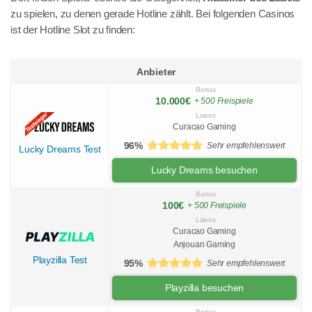
zu spielen, zu denen gerade Hotline zählt. Bei folgenden Casinos
ist der Hotline Slot zu finden:
Anbieter
10.000€
+ 500 Freispiele
Curacao Gaming
96%
Sehr empfehlenswert
Lucky Dreams Test
Lucky Dreams besuchen
100€
+ 500 Freispiele
Curacao Gaming
Anjouan Gaming
Playzilla Test
95%
Sehr empfehlenswert
Playzilla besuchen