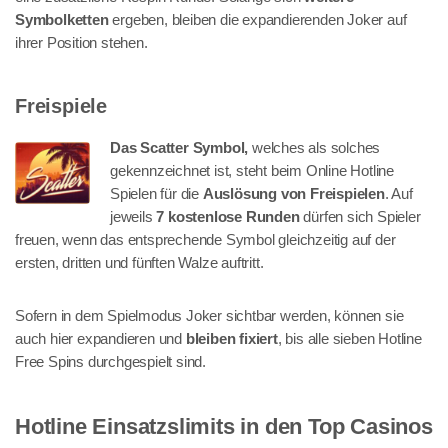
Symbolketten
ergeben, bleiben die expandierenden Joker auf
ihrer Position stehen.
Freispiele
Das Scatter Symbol,
welches als solches
gekennzeichnet ist, steht beim Online Hotline
Spielen für die
Auslösung von Freispielen
. Auf
jeweils
7 kostenlose Runden
dürfen sich Spieler
freuen, wenn das entsprechende Symbol gleichzeitig auf der
ersten, dritten und fünften Walze auftritt.
Sofern in dem Spielmodus Joker sichtbar werden, können sie
auch hier expandieren und
bleiben fixiert
, bis alle sieben Hotline
Free Spins durchgespielt sind.
Hotline Einsatzslimits in den Top Casinos