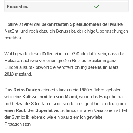
Kostenlos:
Hotline ist einer der
bekanntesten Spielautomaten der Marke
NetEnt
, und noch dazu ein Bonusslot, der einige Überraschungen
bereithält.
Wohl gerade diese dürften einer der Gründe dafür sein, dass das
Release nach wie vor einen großen Reiz auf Spieler in ganz
Europa ausübt - obwohl die Veröffentlichung
bereits im März
2018
stattfand.
Das
Retro Design
erinnert stark an die 1980er Jahre, geboten
wird eine
Kulisse inmitten von Miami
, wobei das Hauptthema
nicht etwa die 80er Jahre sind, sondern es geht hier eindeutig um
einen
Raub der Superlative
. Schmuck in allen Variationen ist Teil
der Symbolik, ebenso wie ein paar ziemlich gewiefte
Protagonisten.