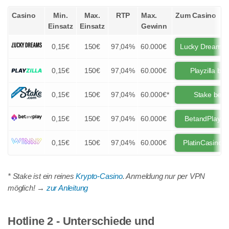
Casino
Min.
Max.
RTP
Max.
Zum Casino
Einsatz
Einsatz
Gewinn
0,15€
150€
97,04%
60.000€
Lucky Dreams 
0,15€
150€
97,04%
60.000€
Playzilla be
0,15€
150€
97,04%
60.000€*
Stake bes
0,15€
150€
97,04%
60.000€
BetandPlay b
0,15€
150€
97,04%
60.000€
PlatinCasino 
* Stake ist ein reines
Krypto-Casino
. Anmeldung nur per VPN
möglich! →
zur Anleitung
Hotline 2 - Unterschiede und