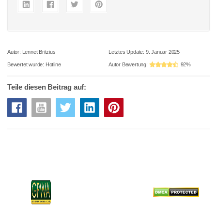
Autor:
Lennet Britzius
Letztes Update:
9. Januar 2025
Bewertet wurde:
Hotline
Autor Bewertung:
92%
Teile diesen Beitrag auf: