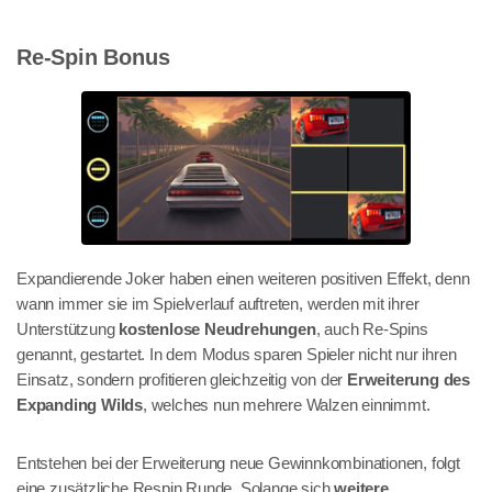
Re-Spin Bonus
Expandierende Joker haben einen weiteren positiven Effekt, denn
wann immer sie im Spielverlauf auftreten, werden mit ihrer
Unterstützung
kostenlose Neudrehungen
, auch Re-Spins
genannt, gestartet. In dem Modus sparen Spieler nicht nur ihren
Einsatz, sondern profitieren gleichzeitig von der
Erweiterung des
Expanding Wilds
, welches nun mehrere Walzen einnimmt.
Entstehen bei der Erweiterung neue Gewinnkombinationen, folgt
eine zusätzliche Respin Runde. Solange sich
weitere