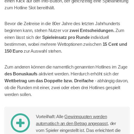
einen Klick auf den Info-Button, der gleichzeitig eine Spielanleitung
zum Hotline Slot bereithält.
Bevor die Zeitreise in die 80er Jahre des letzten Jahrhunderts
beginnen kann, stehen Nutzer vor
zwei Entscheidungen.
Zum
einen lässt sich der
Spieleinsatz pro Runde
individuell
bestimmen, wobei mehrere Wettoptionen zwischen
15 Cent und
150 Euro
zur Auswahl stehen.
Zum anderen können die namentlich genannten Hotlines im Zuge
des Bonuskaufs
aktiviert werden. Hierdurch erhöht sich der
Wettbetrag um das Doppelte bzw. Dreifache
- abhängig davon,
ob die Runden mit einer, zwei oder eben drei Hotlines gespielt
werden sollen.
Vorteilhaft: Alle
Gewinnquoten werden
automatisch an den Betrag angepasst
, der
vom Spieler eingestellt ist. Das erleichtert die