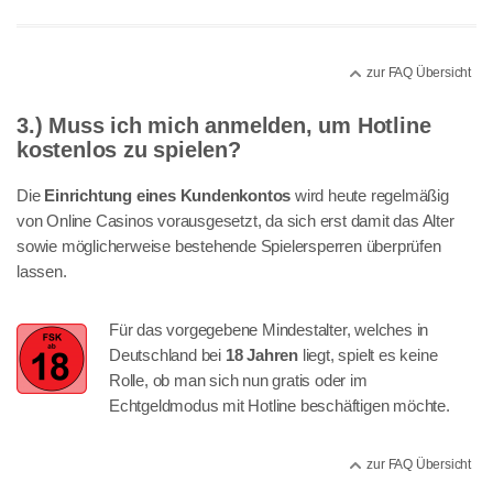
zur FAQ Übersicht
3.)
Muss ich mich anmelden, um Hotline
kostenlos zu spielen?
Die
Einrichtung eines Kundenkontos
wird heute regelmäßig
von Online Casinos vorausgesetzt, da sich erst damit das Alter
sowie möglicherweise bestehende Spielersperren überprüfen
lassen.
Für das vorgegebene Mindestalter, welches in
Deutschland bei
18 Jahren
liegt, spielt es keine
Rolle, ob man sich nun gratis oder im
Echtgeldmodus mit Hotline beschäftigen möchte.
zur FAQ Übersicht