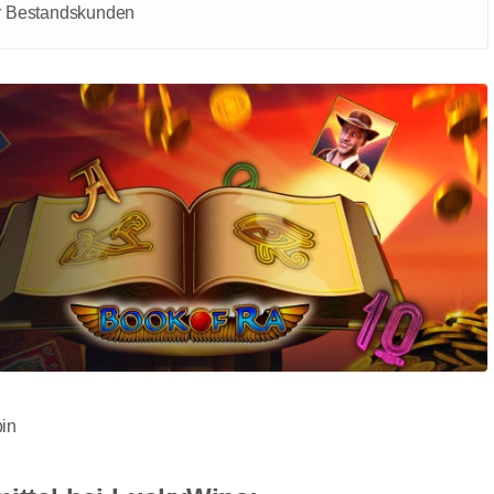
r Bestandskunden
pin