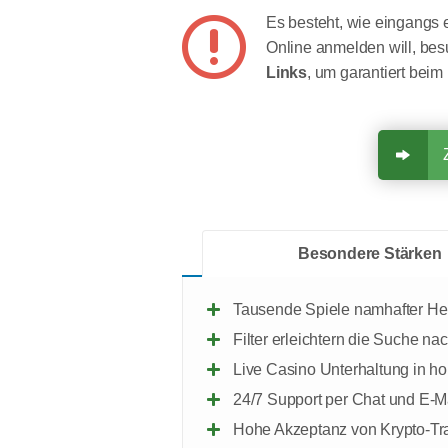
Es besteht, wie eingangs 
Online anmelden will, bes
Links
, um garantiert beim
Besondere Stärken
Tausende Spiele namhafter Her
Filter erleichtern die Suche 
Live Casino Unterhaltung in ho
24/7 Support per Chat und E-M
Hohe Akzeptanz von Krypto-Tr