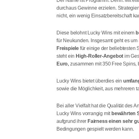
Der Name ist Programm. Denn: Mit e
durchaus Gewinne erzielen. Strategie
nicht, ein wenig Einsatzbereitschaft ka
Diese belohnt Lucky Wins mit einem
b
für Neukunden. Insgesamt geht es um
Freispiele
für einige der beliebtesten 
steht ein
High-Roller-Angebot
im Ges
Euro,
zusammen mit 350 Free Spins, b
Lucky Wins bietet überdies ein
umfan
sowie die Möglichkeit, aus mehreren t
Bei aller Vielfalt hat die Qualität des 
Lucky Wins vorrangig mit
bewährten S
aufgrund ihrer
Fairness einen sehr g
Bedingungen gespielt werden kann.