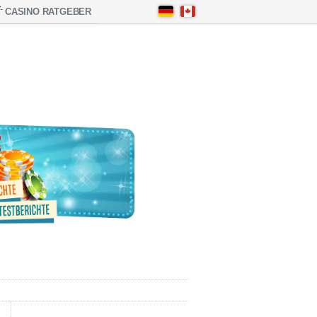
CASINO RATGEBER