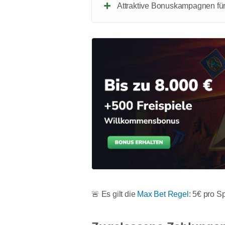
Attraktive Bonuskampagnen fü
🚨 Es gilt die
Max Bet Regel
: 5€ pro S