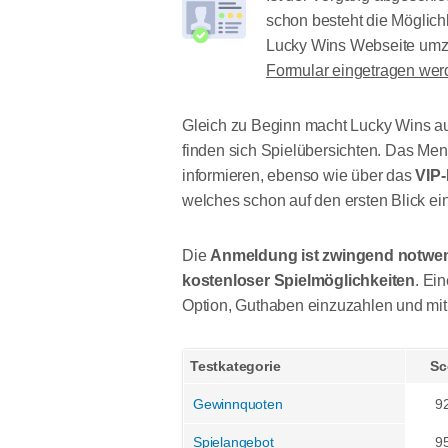
schon besteht die Möglich
Lucky Wins Webseite umz
Formular eingetragen wer
Gleich zu Beginn macht Lucky Wins a
finden sich Spielübersichten. Das Men
informieren, ebenso wie über das
VIP
welches schon auf den ersten Blick e
Die
Anmeldung ist zwingend notwe
kostenloser Spielmöglichkeiten
. Ein
Option, Guthaben einzuzahlen und mit 
Testkategorie
Sc
Gewinnquoten
9
Spielangebot
9