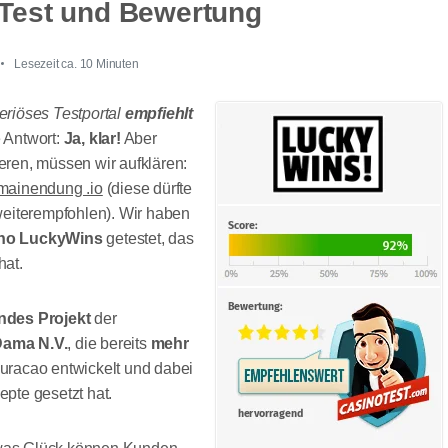
Test und Bewertung
Lesezeit ca. 10 Minuten
eriöses Testportal
empfiehlt
 Antwort:
Ja, klar!
Aber
eren, müssen wir aufklären:
omainendung .io
(diese dürfte
 weiterempfohlen). Wir haben
ino LuckyWins
getestet, das
hat.
des Projekt
der
Dama N.V.
, die bereits
mehr
Curacao entwickelt und dabei
epte gesetzt hat.