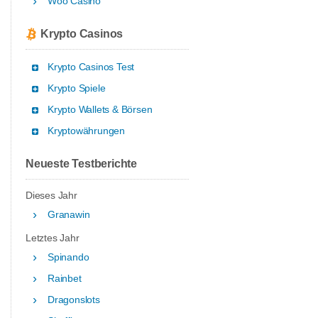
Woo Casino
Krypto Casinos
Krypto Casinos Test
Krypto Spiele
Krypto Wallets & Börsen
Kryptowährungen
Neueste Testberichte
Dieses Jahr
Granawin
Letztes Jahr
Spinando
Rainbet
Dragonslots