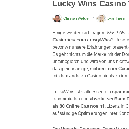
Lucky Wins Casino 
Christian Webber
Jytte Theilen
Einige werden sich fragen:
Was? Als s
Casinotest.com LuckyWins
?
Unsere
bevor wir unsere Erfahrungen präsenti
Es geht
nicht um die Marke mit der D
unfair agieren und wird von uns nicht
das gleichnamige,
sichere .com Cas
mit dem anderen Casino nichts zu tun 
LuckyWins ist stattdessen ein
spannen
renommierten und
absolut seriösen 
als 80 Online Casinos
mit Lizenz in 
auf ständige Optimierungen ihrer Konz