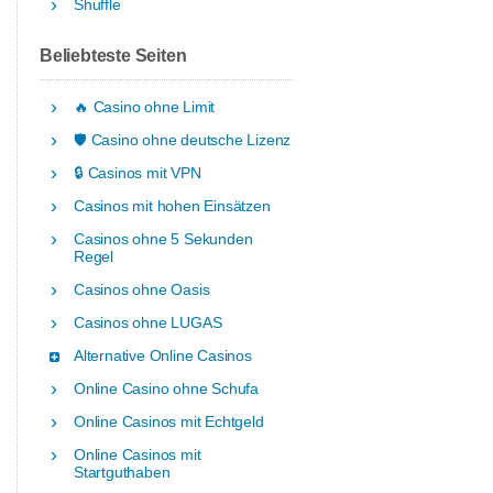
Shuffle
Beliebteste Seiten
🔥 Casino ohne Limit
🛡️ Casino ohne deutsche Lizenz
🔒 Casinos mit VPN
Casinos mit hohen Einsätzen
Casinos ohne 5 Sekunden
Regel
Casinos ohne Oasis
Casinos ohne LUGAS
Alternative Online Casinos
Online Casino ohne Schufa
Online Casinos mit Echtgeld
Online Casinos mit
Startguthaben