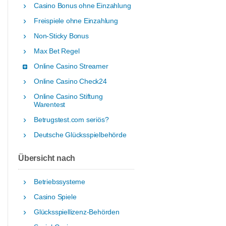
Casino Bonus ohne Einzahlung
Freispiele ohne Einzahlung
Non-Sticky Bonus
Max Bet Regel
Online Casino Streamer
Online Casino Check24
Online Casino Stiftung
Warentest
Betrugstest.com seriös?
Deutsche Glücksspielbehörde
Übersicht nach
Betriebssysteme
Casino Spiele
Glücksspiellizenz-Behörden