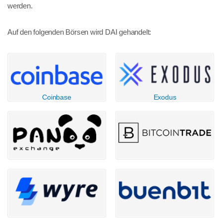
werden.
Auf den folgenden Börsen wird DAI gehandelt:
Coinbase
Exodus