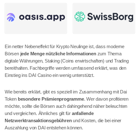
Ein netter Nebeneffekt für Krypto Neulinge ist, dass moderne
Börsen
jede Menge nützliche Informationen
zum Thema
digitale Währungen, Staking (Coins erwirtschaften) und Trading
bereithalten. Fachbegriffe werden umfassend erklärt, was den
Einstieg ins DAI Casino ein wenig unterstützt.
Wie bereits erklärt, gibt es speziell im Zusammenhang mit Dai
Token
besondere Prämienprogramme
. Wer davon profitieren
möchte, sollte die Börsen auch dahingehend näher beleuchten
und vergleichen. Ähnliches gilt für
anfallende
Netzwerktransaktionsgebühren
und Kosten, die bei einer
Auszahlung von DAI entstehen können.