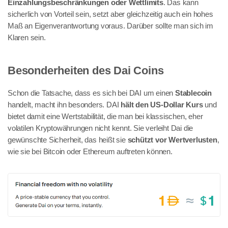
Einzahlungsbeschränkungen oder Wettlimits
. Das kann
sicherlich von Vorteil sein, setzt aber gleichzeitig auch ein hohes
Maß an Eigenverantwortung voraus. Darüber sollte man sich im
Klaren sein.
Besonderheiten des Dai Coins
Schon die Tatsache, dass es sich bei DAI um einen
Stablecoin
handelt, macht ihn besonders. DAI
hält den US-Dollar Kurs
und
bietet damit eine Wertstabilität, die man bei klassischen, eher
volatilen Kryptowährungen nicht kennt. Sie verleiht Dai die
gewünschte Sicherheit, das heißt sie
schützt vor Wertverlusten
,
wie sie bei Bitcoin oder Ethereum auftreten können.