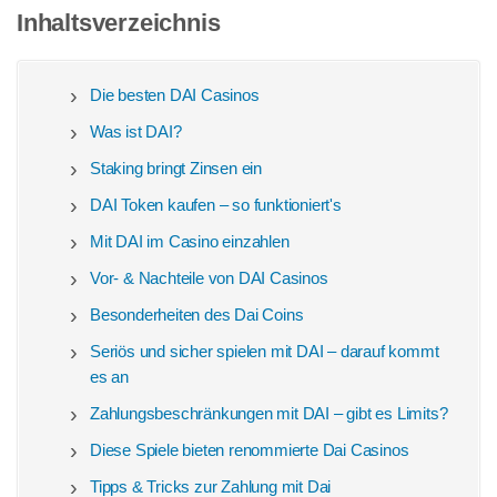
Inhaltsverzeichnis
Die besten DAI Casinos
Was ist DAI?
Staking bringt Zinsen ein
DAI Token kaufen – so funktioniert's
Mit DAI im Casino einzahlen
Vor- & Nachteile von DAI Casinos
Besonderheiten des Dai Coins
Seriös und sicher spielen mit DAI – darauf kommt
es an
Zahlungsbeschränkungen mit DAI – gibt es Limits?
Diese Spiele bieten renommierte Dai Casinos
Tipps & Tricks zur Zahlung mit Dai