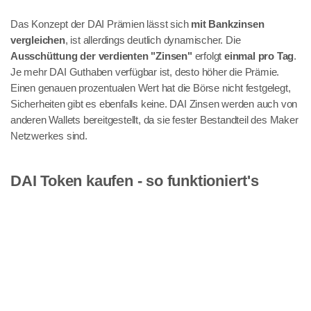
Das Konzept der DAI Prämien lässt sich
mit Bankzinsen
vergleichen
, ist allerdings deutlich dynamischer. Die
Ausschüttung der verdienten "Zinsen"
erfolgt
einmal pro Tag
.
Je mehr DAI Guthaben verfügbar ist, desto höher die Prämie.
Einen genauen prozentualen Wert hat die Börse nicht festgelegt,
Sicherheiten gibt es ebenfalls keine. DAI Zinsen werden auch von
anderen Wallets bereitgestellt, da sie fester Bestandteil des Maker
Netzwerkes sind.
DAI Token kaufen - so funktioniert's