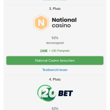
3. Platz
92%
hervorragend
100€
+ 100 Freispiele
National Casino besuchen
Testbericht lesen
4. Platz
92%