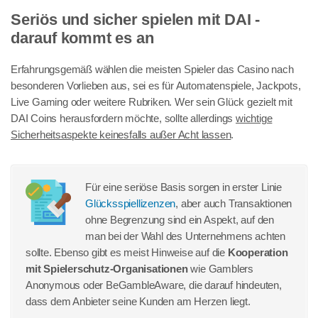
Seriös und sicher spielen mit DAI -
darauf kommt es an
Erfahrungsgemäß wählen die meisten Spieler das Casino nach
besonderen Vorlieben aus, sei es für Automatenspiele, Jackpots,
Live Gaming oder weitere Rubriken. Wer sein Glück gezielt mit
DAI Coins herausfordern möchte, sollte allerdings
wichtige
Sicherheitsaspekte keinesfalls außer Acht lassen
.
Für eine seriöse Basis sorgen in erster Linie
Glücksspiellizenzen
, aber auch Transaktionen
ohne Begrenzung sind ein Aspekt, auf den
man bei der Wahl des Unternehmens achten
sollte. Ebenso gibt es meist Hinweise auf die
Kooperation
mit Spielerschutz-Organisationen
wie Gamblers
Anonymous oder BeGambleAware, die darauf hindeuten,
dass dem Anbieter seine Kunden am Herzen liegt.