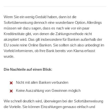
Wenn Sie ein wenig Geduld haben, dann ist die
Sofortüberweisung dennoch eine wunderbare Option. Allerdings
müssen wir dazu sagen, dass es nach wie vor ein paar
Kreditinstitute gibt, von denen die Zahlungsmethode nicht
akzeptiert wird. Das gilt insbesondere für Banken außerhalb der
EU sowie reine Online Banken. Sie sollten sich also unbedingt im
Vorfeld informieren, ob Ihre Bank bereits von Klarna erfasst
wurde.
Die Nachteile auf einen Blick:
Nicht mit allen Banken verbunden
Keine Auszahlung von Gewinnen möglich
Wie schnell deutlich wird, überwiegen bei der Sofortüberweisung
die Vorteile. Sie können Einzahlungen genauso einfach und