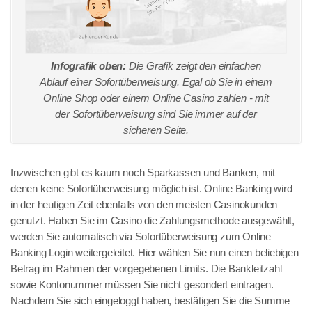
Infografik oben:
Die Grafik zeigt den einfachen
Ablauf einer Sofortüberweisung. Egal ob Sie in einem
Online Shop oder einem Online Casino zahlen - mit
der Sofortüberweisung sind Sie immer auf der
sicheren Seite.
Inzwischen gibt es kaum noch Sparkassen und Banken, mit
denen keine Sofortüberweisung möglich ist. Online Banking wird
in der heutigen Zeit ebenfalls von den meisten Casinokunden
genutzt. Haben Sie im Casino die Zahlungsmethode ausgewählt,
werden Sie automatisch via Sofortüberweisung zum Online
Banking Login weitergeleitet. Hier wählen Sie nun einen beliebigen
Betrag im Rahmen der vorgegebenen Limits. Die Bankleitzahl
sowie Kontonummer müssen Sie nicht gesondert eintragen.
Nachdem Sie sich eingeloggt haben, bestätigen Sie die Summe