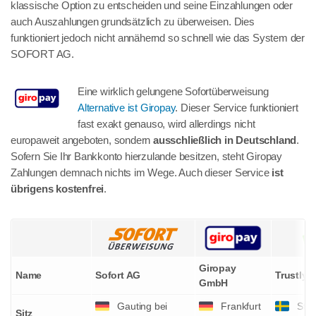
klassische Option zu entscheiden und seine Einzahlungen oder
auch Auszahlungen grundsätzlich zu überweisen. Dies
funktioniert jedoch nicht annähernd so schnell wie das System der
SOFORT AG.
Eine wirklich gelungene Sofortüberweisung
Alternative ist Giropay
. Dieser Service funktioniert
fast exakt genauso, wird allerdings nicht
europaweit angeboten, sondern
ausschließlich in Deutschland
.
Sofern Sie Ihr Bankkonto hierzulande besitzen, steht Giropay
Zahlungen demnach nichts im Wege. Auch dieser Service
ist
übrigens kostenfrei
.
Giropay
Name
Sofort AG
Trustly 
GmbH
Gauting bei
Frankfurt
Stoc
Sitz