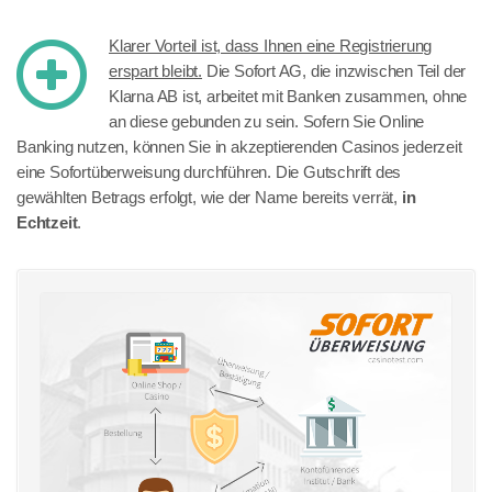
Klarer Vorteil ist, dass Ihnen eine Registrierung
erspart bleibt.
Die Sofort AG, die inzwischen Teil der
Klarna AB ist, arbeitet mit Banken zusammen, ohne
an diese gebunden zu sein. Sofern Sie Online
Banking nutzen, können Sie in akzeptierenden Casinos jederzeit
eine Sofortüberweisung durchführen. Die Gutschrift des
gewählten Betrags erfolgt, wie der Name bereits verrät,
in
Echtzeit
.