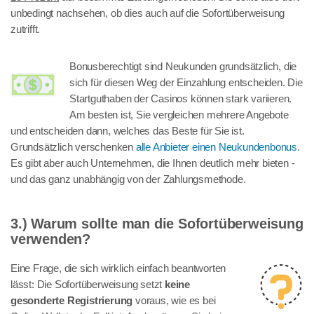
unbedingt nachsehen, ob dies auch auf die Sofortüberweisung
zutrifft.
Bonusberechtigt sind Neukunden grundsätzlich, die
sich für diesen Weg der Einzahlung entscheiden. Die
Startguthaben der Casinos können stark variieren.
Am besten ist, Sie vergleichen mehrere Angebote
und entscheiden dann, welches das Beste für Sie ist.
Grundsätzlich verschenken
alle Anbieter einen Neukundenbonus
.
Es gibt aber auch Unternehmen, die Ihnen deutlich mehr bieten -
und das ganz unabhängig von der Zahlungsmethode.
3.)
Warum sollte man die Sofortüberweisung
verwenden?
Eine Frage, die sich wirklich einfach beantworten
lässt: Die Sofortüberweisung setzt
keine
gesonderte Registrierung
voraus, wie es bei