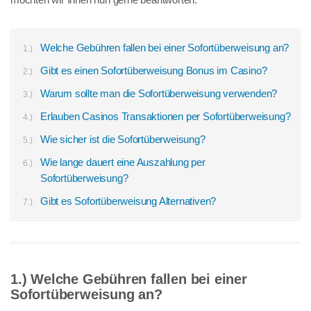
Welche Gebühren fallen bei einer Sofortüberweisung an?
Gibt es einen Sofortüberweisung Bonus im Casino?
Warum sollte man die Sofortüberweisung verwenden?
Erlauben Casinos Transaktionen per Sofortüberweisung?
Wie sicher ist die Sofortüberweisung?
Wie lange dauert eine Auszahlung per
Sofortüberweisung?
Gibt es Sofortüberweisung Alternativen?
1.)
Welche Gebühren fallen bei einer
Sofortüberweisung an?