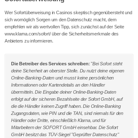
Wer Sofortüberweisung in Casinos skeptisch gegenübersteht und
sich womöglich Sorgen um den Datenschutz macht, dem
empfehlen wir als wertvollen Tipp, sich zunächst auf der Seite
www.klarna.com/sofort/ über die Sicherheitsmerkmale des
Anbieters zu informieren.
Die Betreiber des Services schreiben:
"
Bei Sofort steht
deine Sicherheit an oberster Stelle. Du nutzt deine eigenen
Online-Banking-Daten und musst keine persönlichen
Informationen oder Kartendetails an den Händler
übermitteln. Die Eingabe deiner Online-Banking-Daten
erfolgt auf der sicheren Bezahlseite der Sofort GmbH, auf
die die Händler keinen Zugriff haben. Die Online-Banking
Zugangsdaten, wie PIN und die TAN, sind niemals für den
Händler oder Dritte, einschließlich Klarna, und für
Mitarbeitern der SOFORT GmbH einsehbar. Die Sofort
GmbH besitzt das TÜV-Siegel "Geprüfter Datenschutz"