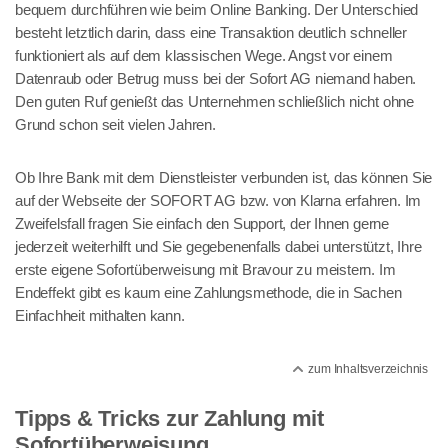
bequem durchführen wie beim Online Banking. Der Unterschied
besteht letztlich darin, dass eine Transaktion deutlich schneller
funktioniert als auf dem klassischen Wege. Angst vor einem
Datenraub oder Betrug muss bei der Sofort AG niemand haben.
Den guten Ruf genießt das Unternehmen schließlich nicht ohne
Grund schon seit vielen Jahren.
Ob Ihre Bank mit dem Dienstleister verbunden ist, das können Sie
auf der Webseite der SOFORT AG bzw. von Klarna erfahren. Im
Zweifelsfall fragen Sie einfach den Support, der Ihnen gerne
jederzeit weiterhilft und Sie gegebenenfalls dabei unterstützt, Ihre
erste eigene Sofortüberweisung mit Bravour zu meistern. Im
Endeffekt gibt es kaum eine Zahlungsmethode, die in Sachen
Einfachheit mithalten kann.
zum Inhaltsverzeichnis
Tipps & Tricks zur Zahlung mit
Sofortüberweisung