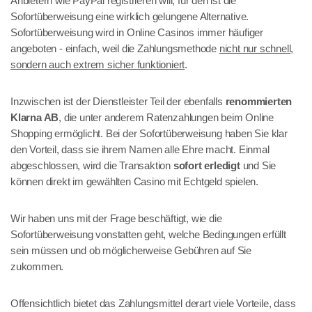
Anbietern wie PayPal registrieren will, für den ist die
Sofortüberweisung eine wirklich gelungene Alternative.
Sofortüberweisung wird in Online Casinos immer häufiger
angeboten - einfach, weil die Zahlungsmethode
nicht nur schnell,
sondern auch extrem sicher funktioniert
.
Inzwischen ist der Dienstleister Teil der ebenfalls
renommierten
Klarna AB
, die unter anderem Ratenzahlungen beim Online
Shopping ermöglicht. Bei der Sofortüberweisung haben Sie klar
den Vorteil, dass sie ihrem Namen alle Ehre macht. Einmal
abgeschlossen, wird die Transaktion
sofort erledigt
und Sie
können direkt im gewählten Casino mit Echtgeld spielen.
Wir haben uns mit der Frage beschäftigt, wie die
Sofortüberweisung vonstatten geht, welche Bedingungen erfüllt
sein müssen und ob möglicherweise Gebühren auf Sie
zukommen.
Offensichtlich bietet das Zahlungsmittel derart viele Vorteile, dass