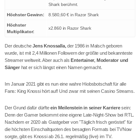
Shark berühmt.
Höchster Gewinn:
8.580,60 € in Razor Shark
Höchster
x2.860 in Razor Shark
Multiplikator:
Der deutsche
Jens Knossalla,
der 1986 in Malsch geboren
wurde, ist mit 2,4 Millionen Followern der größte und bekannteste
Streamer weltweit. Aber auch als
Entertainer, Moderator und
Sänger
hat er sich längst einen Namen gemacht.
Im Januar 2021 gibt es nun eine wahre Hiobsbotschaft für alle
Fans: King Knossi hört auf! Und zwar mit seinen Casino Streams.
Der Grund dafür dürfte
ein Meilenstein in seiner Karriere
sein:
Denn der Gamer bekommt eine eigene Late-Night-Show bei RTL.
Nachdem er 2020 als Gastgeber von "Täglich frisch geröstet" für
die höchsten Einschaltquoten des besagten Formats bei TVNow
sorgte, gibt es Knossi ab 26.1. regelmäßig (live) im TV.