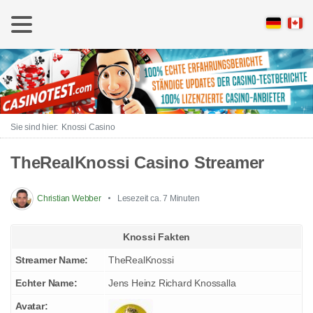
Knossi Casino
TheRealKnossi Casino Streamer
Christian Webber
Lesezeit ca. 7 Minuten
Knossi Fakten
Streamer Name:
TheRealKnossi
Echter Name:
Jens Heinz Richard Knossalla
Avatar: