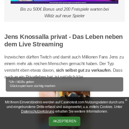
Bis zu 500€ Bonus und 200 Freispiele warten bei
Wildz auf neue Spieler
Jens Knossalla privat - Das Leben neben
dem Live Streaming
Inzwischen dürften Twitch und damit auch Millionen Fans Jens zu
einem mehr als reichen Menschen gemacht haben. Der Typ
versteht eben etwas davon,
sich selbst gut zu verkaufen
. Dass
auch er ein Privatleben hat, ist natürlich klar.
*18+ / AGBs gelten
Glücksspiel kann süchtig machen
Mit Ihrem Einverständnis werden auf Casinotest.com Nutzungsdaten durch uns
und eingebundene Dritte erfasst und ausgewertet, u.a. mittels Cookies. Unter
Datenschutzerklärung
erhalten Sie weitere Informationen.
AKZEPTIEREN