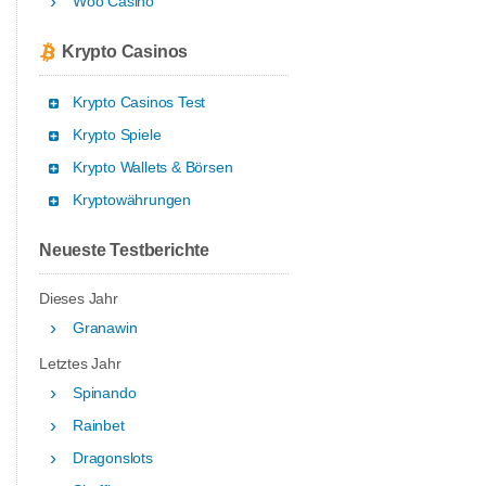
Woo Casino
Krypto Casinos
Krypto Casinos Test
Krypto Spiele
Krypto Wallets & Börsen
Kryptowährungen
Neueste Testberichte
Dieses Jahr
Granawin
Letztes Jahr
Spinando
Rainbet
Dragonslots