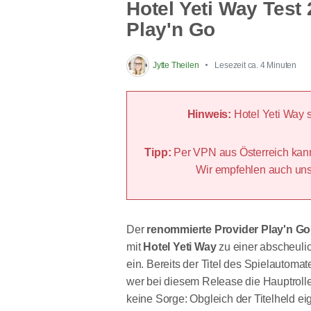
Hotel Yeti Way Test
Play'n Go
Jytte Theilen
Lesezeit ca. 4 Minuten
Hinweis:
Hotel Yeti Way s
Tipp:
Per VPN aus Österreich kann 
Wir empfehlen auch un
Der
renommierte Provider Play'n Go
mit
Hotel Yeti Way
zu einer abscheuli
ein. Bereits der Titel des Spielautomat
wer bei diesem Release die Hauptrolle
keine Sorge: Obgleich der Titelheld eig