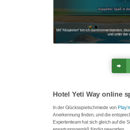
Mit "Abspielen" bin ich damit einverstanden, da
und unter der
Hotel Yeti Way online s
In der Glücksspielschmiede von
Play'
Anerkennung finden, und die entspre
Expertenteam hat sich gleich auf die
erwartungsgemäß fündig geworden.