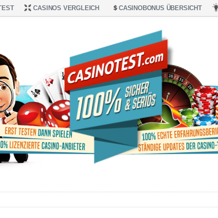
TEST
CASINOS VERGLEICH
CASINOBONUS ÜBERSICHT