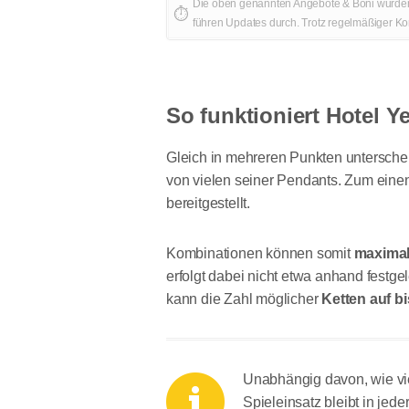
Die oben genannten Angebote & Boni wurden 
⏱
führen Updates durch. Trotz regelmäßiger Ko
So funktioniert Hotel Y
Gleich in mehreren Punkten unterschei
von vielen seiner Pendants. Zum einen
bereitgestellt.
Kombinationen können somit
maximal
erfolgt dabei nicht etwa anhand festg
kann die Zahl möglicher
Ketten auf bi
Unabhängig davon, wie vi
Spieleinsatz bleibt in je