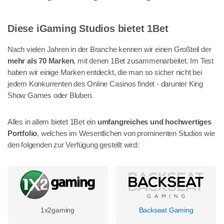
Diese iGaming Studios bietet 1Bet
Nach vielen Jahren in der Branche kennen wir einen Großteil der
mehr als 70 Marken
, mit denen 1Bet zusammenarbeitet. Im Test
haben wir einige Marken entdeckt, die man so sicher nicht bei
jedem Konkurrenten des Online Casinos findet - darunter King
Show Games oder Bluberi.
Alles in allem bietet 1Bet ein
umfangreiches und hochwertiges
Portfolio
, welches im Wesentlichen von prominenten Studios wie
den folgenden zur Verfügung gestellt wird:
1x2gaming
Backseat Gaming