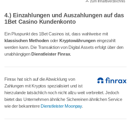
zum Inhaltsverzeichnis
4.) Einzahlungen und Auszahlungen auf das
1Bet Casino Kundenkonto
Ein Pluspunkt des 1Bet Casinos ist, dass wahlweise mit
klassischen Methoden
oder
Kryptowährungen
eingezahlt
werden kann. Die Transaktion von Digital Assets erfolgt über den
unabhängigen
Dienstleister Finrax
.
Finrax hat sich auf die Abwicklung von
Zahlungen mit Kryptos spezialisiert und ist
hierzulande tatsächlich noch nicht allzu weit verbreitet. Jedoch
bietet das Unternehmen ähnliche Sichereinen ähnlichen Service
wie der bekanntere
Dienstleister Moonpay
.