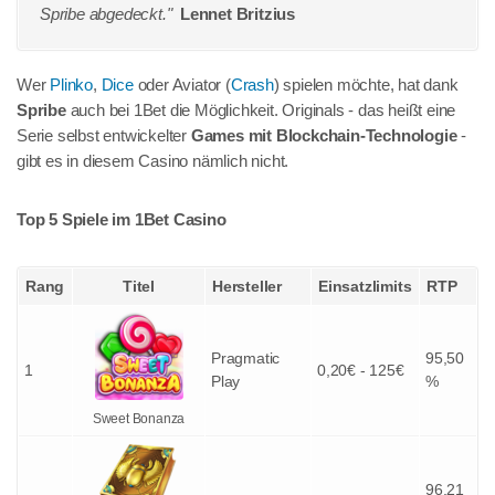
Spribe abgedeckt."
Lennet Britzius
Wer
Plinko
,
Dice
oder Aviator (
Crash
) spielen möchte, hat dank
Spribe
auch bei 1Bet die Möglichkeit. Originals - das heißt eine
Serie selbst entwickelter
Games mit Blockchain-Technologie
-
gibt es in diesem Casino nämlich nicht.
Top 5 Spiele im 1Bet Casino
Rang
Titel
Hersteller
Einsatzlimits
RTP
Pragmatic
95,50
1
0,20€ - 125€
Play
%
Sweet Bonanza
96,21