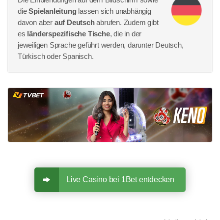
die
Spielanleitung
lassen sich unabhängig
davon aber
auf Deutsch
abrufen. Zudem gibt
es
länderspezifische Tische
, die in der
jeweiligen Sprache geführt werden, darunter Deutsch,
Türkisch oder Spanisch.
Live Casino bei 1Bet entdecken