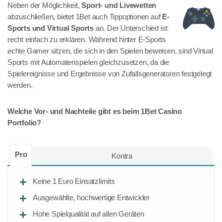
Neben der Möglichkeit,
Sport- und Livewetten
abzuschließen, bietet 1Bet auch Tippoptionen auf
E-
Sports und Virtual Sports
an. Der Unterschied ist
recht einfach zu erklären. Während hinter E-Sports
echte Gamer sitzen, die sich in den Spielen beweisen, sind Virtual
Sports mit Automatenspielen gleichzusetzen, da die
Spielereignisse und Ergebnisse von Zufallsgeneratoren festgelegt
werden.
Welche Vor- und Nachteile gibt es beim 1Bet Casino
Portfolio?
Pro
Kontra
Keine 1 Euro Einsatzlimits
Ausgewählte, hochwertige Entwickler
Hohe Spielqualität auf allen Geräten