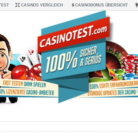
TEST
CASINOS VERGLEICH
CASINOBONUS ÜBERSICHT