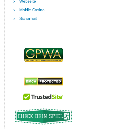
Webseite
Mobile Casino
Sicherheit