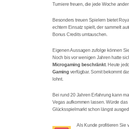
Turniere freuen, die jede Woche ande
Besonders treuen Spielern bietet Roy
echtem Einsatz spielt, der sammelt au
Bonus Credits umtauschen.
Eigenen Aussagen zufolge können Sie h
Noch bis vor wenigen Jahren hatte sich
Microgaming beschränkt
. Heute je
Gaming
verfügbar. Somit bekommt das
lohnt.
Bei rund 20 Jahren Erfahrung kann man
Vegas aufkommen lassen. Würde das Ca
Glücksspielmarkt schon längst ausged
Als Kunde profitieren Sie