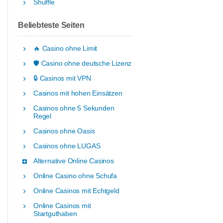
Shuffle
Beliebteste Seiten
🔥 Casino ohne Limit
🛡️ Casino ohne deutsche Lizenz
🔒 Casinos mit VPN
Casinos mit hohen Einsätzen
Casinos ohne 5 Sekunden
Regel
Casinos ohne Oasis
Casinos ohne LUGAS
Alternative Online Casinos
Online Casino ohne Schufa
Online Casinos mit Echtgeld
Online Casinos mit
Startguthaben