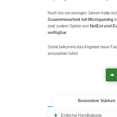
Noch bis vor wenigen Jahren hatte sich
Zusammenarbeit mit Microgaming
b
sind zudem Spiele von
NetEnt und Ev
verfügbar
.
Somit bekommt das Angebot neue Facet
anzusehen lohnt.
Besondere Stärken
Einfache Handhabung