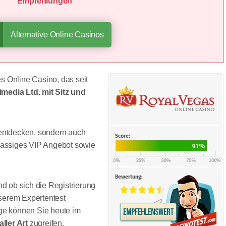
Empfehlungen
Alternative Online Casinos
es Online Casino, das seit
imedia Ltd. mit Sitz und
u entdecken, sondern auch
lassiges VIP Angebot sowie
d ob sich die Registrierung
nserem Expertentest
ge können Sie heute im
ller Art
zugreifen.