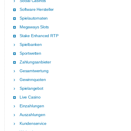
Social Casinos
Software Hersteller
Spielautomaten
Megaways Slots
Stake Enhanced RTP
Spielbanken
Sportwetten
Zahlungsanbieter
Gesamtwertung
Gewinnquoten
Spielangebot
Live Casino
Einzahlungen
Auszahlungen
Kundenservice