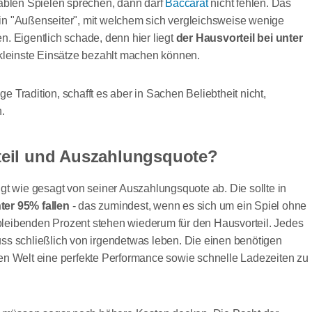
ablen Spielen sprechen, dann darf
Baccarat
nicht fehlen. Das
 ein "Außenseiter", mit welchem sich vergleichsweise wenige
. Eigentlich schade, denn hier liegt
der Hausvorteil bei unter
 kleinste Einsätze bezahlt machen können.
e Tradition, schafft es aber in Sachen Beliebtheit nicht,
.
eil und Auszahlungsquote?
ängt wie gesagt von seiner Auszahlungsquote ab. Die sollte in
ter 95% fallen
- das zumindest, wenn es sich um ein Spiel ohne
bleibenden Prozent stehen wiederum für den Hausvorteil. Jedes
uss schließlich von irgendetwas leben. Die einen benötigen
llen Welt eine perfekte Performance sowie schnelle Ladezeiten zu