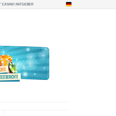
CASINO RATGEBER