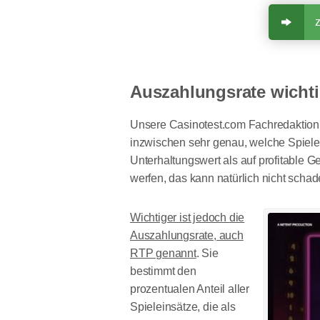
Auszahlungsrate wicht
Unsere Casinotest.com Fachredaktion 
inzwischen sehr genau, welche Spiele
Unterhaltungswert als auf profitable 
werfen, das kann natürlich nicht schad
Wichtiger ist jedoch die
Auszahlungsrate, auch
RTP genannt
. Sie
bestimmt den
prozentualen Anteil aller
Spieleinsätze, die als