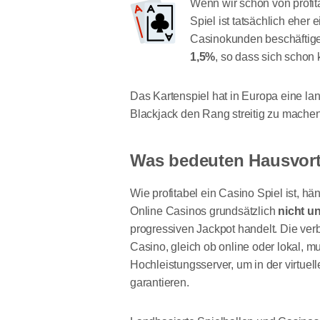
Wenn wir schon von profit
Spiel ist tatsächlich eher
Casinokunden beschäftigen
1,5%
, so dass sich schon
Das Kartenspiel hat in Europa eine lang
Blackjack den Rang streitig zu machen
Was bedeuten Hausvort
Wie profitabel ein Casino Spiel ist, h
Online Casinos grundsätzlich
nicht un
progressiven Jackpot handelt. Die ver
Casino, gleich ob online oder lokal, m
Hochleistungsserver, um in der virtue
garantieren.