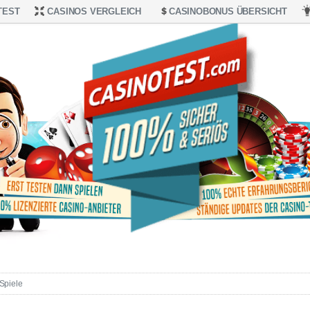
TEST
CASINOS VERGLEICH
CASINOBONUS ÜBERSICHT
 Spiele