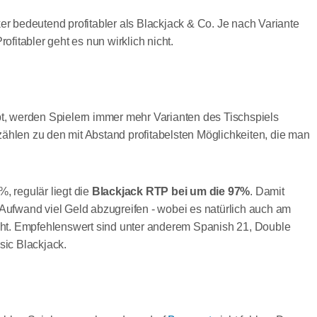
r bedeutend profitabler als Blackjack & Co. Je nach Variante
Profitabler geht es nun wirklich nicht.
bt, werden Spielern immer mehr Varianten des Tischspiels
ählen zu den mit Abstand profitabelsten Möglichkeiten, die man
%, regulär liegt die
Blackjack RTP bei um die 97%
. Damit
Aufwand viel Geld abzugreifen - wobei es natürlich auch am
ht. Empfehlenswert sind unter anderem Spanish 21, Double
sic Blackjack.