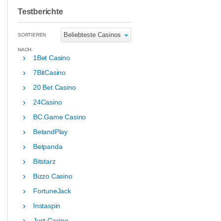
Testberichte
SORTIEREN
NACH:
1Bet Casino
7BitCasino
20 Bet Casino
24Casino
BC.Game Casino
BetandPlay
Betpanda
Bitstarz
Bizzo Casino
FortuneJack
Instaspin
Just Casino