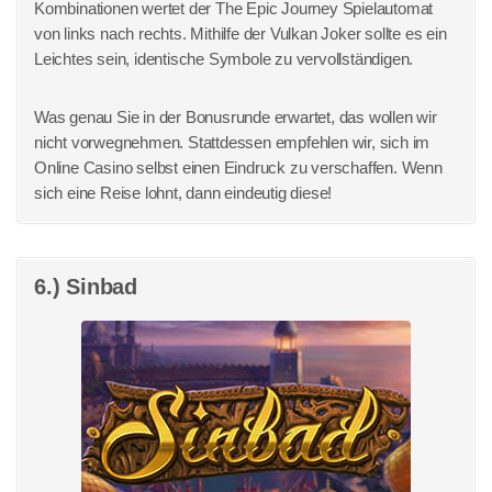
Kombinationen wertet der The Epic Journey Spielautomat
von links nach rechts. Mithilfe der Vulkan Joker sollte es ein
Leichtes sein, identische Symbole zu vervollständigen.
Was genau Sie in der Bonusrunde erwartet, das wollen wir
nicht vorwegnehmen. Stattdessen empfehlen wir, sich im
Online Casino selbst einen Eindruck zu verschaffen. Wenn
sich eine Reise lohnt, dann eindeutig diese!
6.)
Sinbad