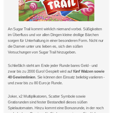
An Sugar Trail kommt wirklich niemand vorbei. Süßigkeiten
im Überfluss und vor allen Dingen kleine drollige Bärchen
sorgen für Unterhaltung in einer besonderen Form. Nicht nur
die Damen unter uns lieben es, sich den süßen
Versuchungen von Sugar Trail hinzugeben.
Schließlich steht am Ende jeder Runde bares Geld - und
zwar bis zu 2000 Euro! Gespielt wird auf
fünf Walzen sowie
40 Gewinnlinien
. Sie können den Einsatz beliebig variieren -
und zwar bis zu 80 Euro je Runde.
Joker, x2 Multiplikatoren, Scatter Symbole sowie
Gratisrunden sind fester Bestandteil dieses süßen
Spielautomaten. Hinzu kommt eine Bonusrunde, in der noch