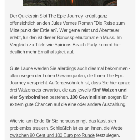
Der Quickspin Slot The Epic Journey knüpft ganz
offensichtlich an den Jules Vernes Roman "Die Reise zum
Mittelpunkt der Erde an". Wer gerne reist und Abenteuer
erlebt, für den ist dieser Bonusspielautomat ein Muss. Im
Vergleich zu Titeln wie Spinions Beach Party kommt hier
deutlich mehr Ernsthaftigkeit auf.
Gute Laune werden Sie allerdings auch diesmal bekommen -
allein wegen der hohen Gewinnquoten, die Ihnen The Epic
Journey verspricht. Außergewöhnlich ist, dass Sie hier ganze
drei Walzensets erwarten, die aus jeweils
fünf Walzen und
vier Symbolreihen
bestehen.
100 Gewinnlinien
sorgen für
extrem gute Chancen auf die eine oder andere Auszahlung.
Wie viel am Ende für Sie herausspringt, das lässt sich
problemlos steuern. Schließlich ist es an Ihnen, die Wette
zwischen 80 Cent und 100 Euro pro Runde
festzulegen.