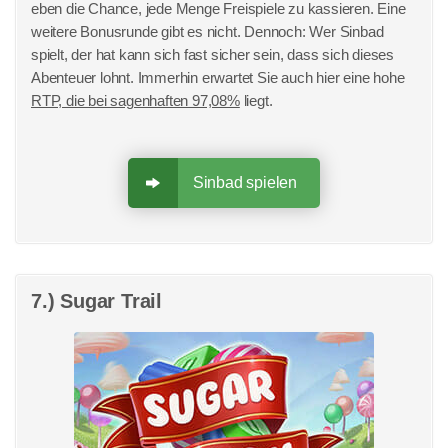
eben die Chance, jede Menge Freispiele zu kassieren. Eine
weitere Bonusrunde gibt es nicht. Dennoch: Wer Sinbad
spielt, der hat kann sich fast sicher sein, dass sich dieses
Abenteuer lohnt. Immerhin erwartet Sie auch hier eine hohe
RTP, die bei sagenhaften 97,08%
liegt.
Sinbad spielen
7.)
Sugar Trail