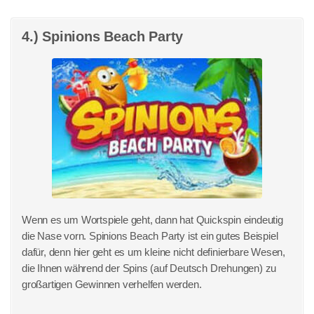
4.)
Spinions Beach Party
Wenn es um Wortspiele geht, dann hat Quickspin eindeutig
die Nase vorn. Spinions Beach Party ist ein gutes Beispiel
dafür, denn hier geht es um kleine nicht definierbare Wesen,
die Ihnen während der Spins (auf Deutsch Drehungen) zu
großartigen Gewinnen verhelfen werden.