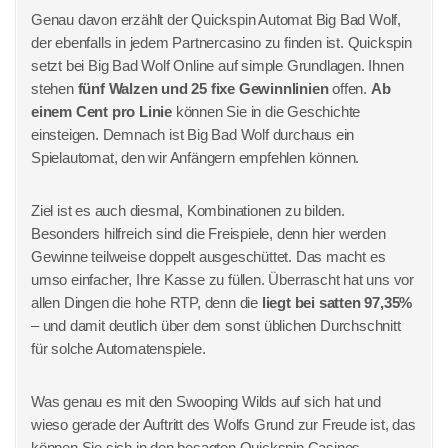
Genau davon erzählt der Quickspin Automat Big Bad Wolf,
der ebenfalls in jedem Partnercasino zu finden ist. Quickspin
setzt bei Big Bad Wolf Online auf simple Grundlagen. Ihnen
stehen
fünf Walzen und 25 fixe Gewinnlinien
offen.
Ab
einem Cent pro Linie
können Sie in die Geschichte
einsteigen. Demnach ist Big Bad Wolf durchaus ein
Spielautomat, den wir Anfängern empfehlen können.
Ziel ist es auch diesmal, Kombinationen zu bilden.
Besonders hilfreich sind die Freispiele, denn hier werden
Gewinne teilweise doppelt ausgeschüttet. Das macht es
umso einfacher, Ihre Kasse zu füllen. Überrascht hat uns vor
allen Dingen die hohe RTP, denn die
liegt bei satten 97,35%
– und damit deutlich über dem sonst üblichen Durchschnitt
für solche Automatenspiele.
Was genau es mit den Swooping Wilds auf sich hat und
wieso gerade der Auftritt des Wolfs Grund zur Freude ist, das