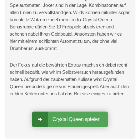
Spielautomaten. Joker sind in der Lage, Kombinationen auf
allen Linien zu vervollständigen. Wilds können mitunter sogar
komplette Walzen einnehmen. In der Crystal Queen
Bonusrunde dürfen Sie
10 Freispiele
absolvieren und
schonen dabei Ihren Geldbeutel. Ansonsten haben wir es
hier mit einem schlichten Automat zu tun, der ohne viel
Drumherum auskommt.
Der Fokus auf die bewährten Extras macht sich dabei recht
schnell bezahlt, wie wir im Selbstversuch herausgefunden
haben. Aufgrund der zauberhaften Kulisse wird Crystal
Queen besonders gerne von Frauen gespielt. Aber auch den
echten Kerlen unter uns hat das Release einiges zu bieten.
Crystal Queen spielen