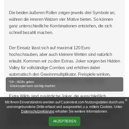
Die beiden äußeren Rollen zeigen jeweils drei Symbole an,
währen die inneren Walzen vier Motive bieten. So können
ganz unterschiedliche Kombinationen entstehen, die sich
schnell bezahlt machen.
Der Einsatz lässt sich auf maximal 120 Euro
hochschrauben, aber auch kleinere Wetten sind natürlich
erlaubt. Kommen wir zu den Extras. Joker sorgen bei Hidden
Valley für vollständige Combos und erhöhen dabei
automatisch den Gewinnmultiplikator. Freispiele winken,
wenn mindestens drei Bonussymbole zu sehen sind.
*18+ / AGBs gelten
Glücksspiel kann süchtig machen
Extra Wilds sind zusätzliche Joker, die ausschließlich
Mit Ihrem Einverständnis werden auf Casinotest.com Nutzungsdaten durch uns
während der Hidden Valley Free Spins auftreten.
und eingebundene Dritte erfasst und ausgewertet, u.a. mittels Cookies. Unter
Chancenreich ist das Release allemal, und gerade durch die
Datenschutzerklärung
erhalten Sie weitere Informationen.
geschickt gestaltete Kulisse kommt schon in den ersten
AKZEPTIEREN
Runden eine unvergleichliche Spannung auf.