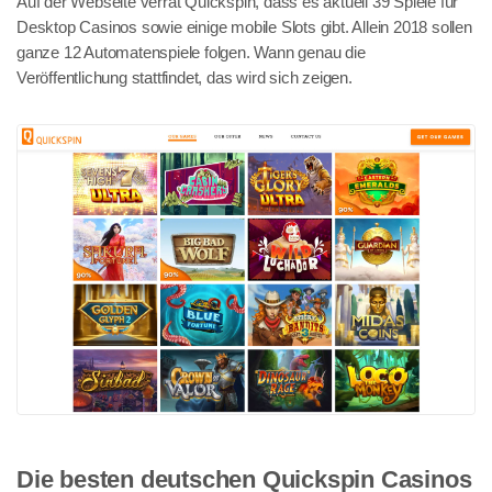
Auf der Webseite verrät Quickspin, dass es aktuell 39 Spiele für
Desktop Casinos sowie einige mobile Slots gibt. Allein 2018 sollen
ganze 12 Automatenspiele folgen. Wann genau die
Veröffentlichung stattfindet, das wird sich zeigen.
Die besten deutschen Quickspin Casinos