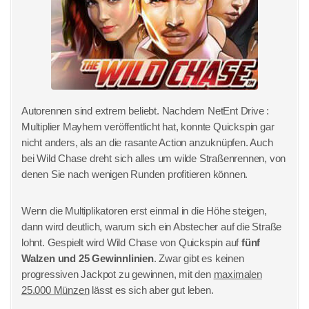
Autorennen sind extrem beliebt. Nachdem NetEnt Drive :
Multiplier Mayhem veröffentlicht hat, konnte Quickspin gar
nicht anders, als an die rasante Action anzuknüpfen. Auch
bei Wild Chase dreht sich alles um wilde Straßenrennen, von
denen Sie nach wenigen Runden profitieren können.
Wenn die Multiplikatoren erst einmal in die Höhe steigen,
dann wird deutlich, warum sich ein Abstecher auf die Straße
lohnt. Gespielt wird Wild Chase von Quickspin auf
fünf
Walzen und 25 Gewinnlinien
. Zwar gibt es keinen
progressiven Jackpot zu gewinnen, mit den
maximalen
25.000 Münzen
lässt es sich aber gut leben.