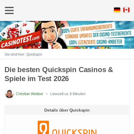
Quickspin
Die besten Quickspin Casinos &
Spiele im Test 2026
Christian Webber
Lesezeit ca. 8 Minuten
Details über Quickspin