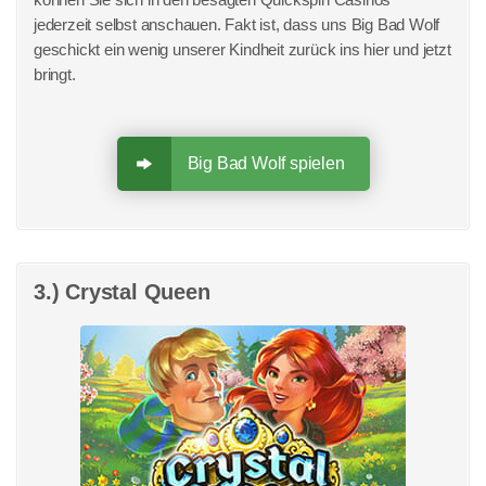
können Sie sich in den besagten Quickspin Casinos
jederzeit selbst anschauen. Fakt ist, dass uns Big Bad Wolf
geschickt ein wenig unserer Kindheit zurück ins hier und jetzt
bringt.
Big Bad Wolf spielen
3.)
Crystal Queen