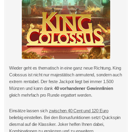
Wieder geht es thematisch in eine ganz neue Richtung. King
Colossus ist nicht nur majestätisch anmutend, sondern auch
extrem rentabel. Der feste Jackpot liegt bei immer 1.500
Münzen und kann dank
40 vorhandener Gewinnlinien
gleich mehrfach pro Runde ergattert werden.
Einsätze lassen sich
zwischen 40 Cent und 120 Euro
beliebig einstellen. Bei den Bonusfunktionen setzt Quickspin
diesmal auf die Klassiker. Joker helfen Ihnen dabei,
Kombinationen zu ergänzen und zu erweitern.