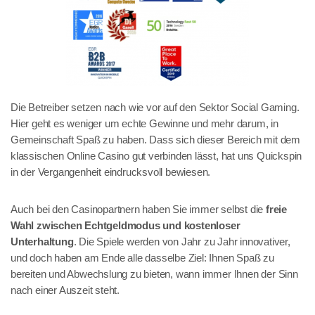
Die Betreiber setzen nach wie vor auf den Sektor Social Gaming.
Hier geht es weniger um echte Gewinne und mehr darum, in
Gemeinschaft Spaß zu haben. Dass sich dieser Bereich mit dem
klassischen Online Casino gut verbinden lässt, hat uns Quickspin
in der Vergangenheit eindrucksvoll bewiesen.
Auch bei den Casinopartnern haben Sie immer selbst die
freie
Wahl zwischen Echtgeldmodus und kostenloser
Unterhaltung
. Die Spiele werden von Jahr zu Jahr innovativer,
und doch haben am Ende alle dasselbe Ziel: Ihnen Spaß zu
bereiten und Abwechslung zu bieten, wann immer Ihnen der Sinn
nach einer Auszeit steht.