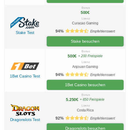
500€
Curacao Gaming
94%
Empfehlenswert
Stake Test
Stake besuchen
500€
+ 200 Freispiele
Anjouan Gaming
94%
Empfehlenswert
1Bet Casino Test
1Bet Casino besuchen
5.250€
+ 650 Freispiele
Costa Rica
92%
Empfehlenswert
Dragonslots Test
Dragonslots besuchen