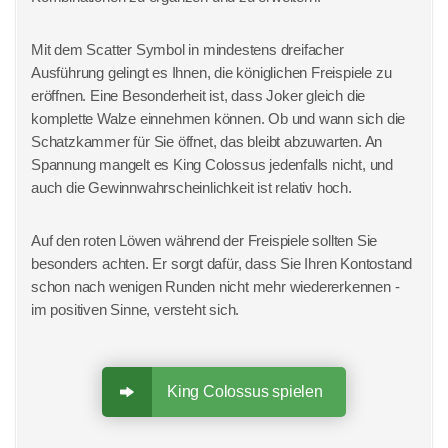
Mit dem Scatter Symbol in mindestens dreifacher
Ausführung gelingt es Ihnen, die königlichen Freispiele zu
eröffnen. Eine Besonderheit ist, dass Joker gleich die
komplette Walze einnehmen können. Ob und wann sich die
Schatzkammer für Sie öffnet, das bleibt abzuwarten. An
Spannung mangelt es King Colossus jedenfalls nicht, und
auch die Gewinnwahrscheinlichkeit ist relativ hoch.
Auf den roten Löwen während der Freispiele sollten Sie
besonders achten. Er sorgt dafür, dass Sie Ihren Kontostand
schon nach wenigen Runden nicht mehr wiedererkennen -
im positiven Sinne, versteht sich.
King Colossus spielen