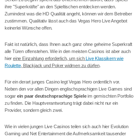
ihre "Superkräfte" an den Spieltischen entdecken werden.
Zumindest was die HD Qualität angeht, können wir dem Betreiber
zustimmen. Qualitativ lässt auch das Vegas Hero Live Angebot
keinerlei Wünsche offen.
Fakt ist natürlich, dass Ihnen auch ganz ohne geheime Superkraft
alle Türen offenstehen. Wie in den meisten Casinos ist aber auch
hier
eine Einzahlung erforderlich, um sich
Live Klassikern wie
Roulette
, Blackjack und Poker widmen zu dürfen
.
Für ein derart junges Casino legt Vegas Hero ordentlich vor.
Neben den vor allen Dingen englischsprachigen Live Games sind
sogar
ein paar deutschsprachige Spiele
im gemischten Portfolio
zu finden. Die Hauptverantwortung trägt dabei nicht nur ein
Provider, sondern gleich zwei.
Wie in vielen jungen Live Casinos teilen sich auch hier Evolution
Gaming und Net Entertainment die Aufmerksamkeit tausender