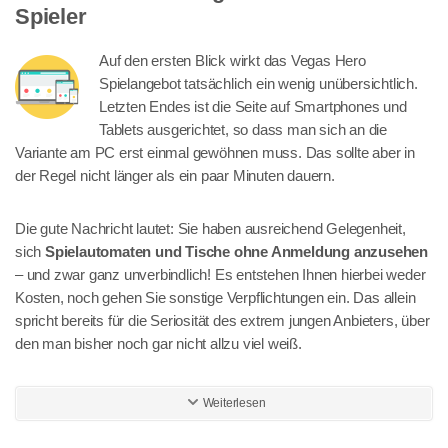
Spieler
Auf den ersten Blick wirkt das Vegas Hero
Spielangebot tatsächlich ein wenig unübersichtlich.
Letzten Endes ist die Seite auf Smartphones und
Tablets ausgerichtet, so dass man sich an die
Variante am PC erst einmal gewöhnen muss. Das sollte aber in
der Regel nicht länger als ein paar Minuten dauern.
Die gute Nachricht lautet: Sie haben ausreichend Gelegenheit,
sich
Spielautomaten und Tische ohne Anmeldung anzusehen
– und zwar ganz unverbindlich! Es entstehen Ihnen hierbei weder
Kosten, noch gehen Sie sonstige Verpflichtungen ein. Das allein
spricht bereits für die Seriosität des extrem jungen Anbieters, über
den man bisher noch gar nicht allzu viel weiß.
Weiterlesen