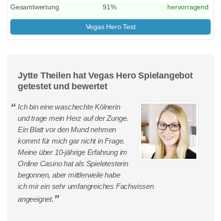
Gesamtwertung
91%
hervorragend
Vegas Hero Test
Jytte Theilen
hat Vegas Hero Spielangebot
getestet und bewertet
Ich bin eine waschechte Kölnerin
und trage mein Herz auf der Zunge.
Ein Blatt vor den Mund nehmen
kommt für mich gar nicht in Frage.
Meine über 10-jährige Erfahrung im
Online Casino hat als Spieletesterin
begonnen, aber mittlerweile habe
ich mir ein sehr umfangreiches Fachwissen
angeeignet.