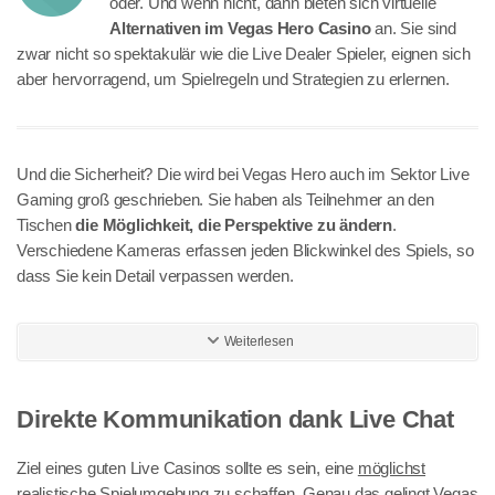
oder. Und wenn nicht, dann bieten sich virtuelle
Alternativen im Vegas Hero Casino
an. Sie sind
zwar nicht so spektakulär wie die Live Dealer Spieler, eignen sich
aber hervorragend, um Spielregeln und Strategien zu erlernen.
Und die Sicherheit? Die wird bei Vegas Hero auch im Sektor Live
Gaming groß geschrieben. Sie haben als Teilnehmer an den
Tischen
die Möglichkeit, die Perspektive zu ändern
.
Verschiedene Kameras erfassen jeden Blickwinkel des Spiels, so
dass Sie kein Detail verpassen werden.
Weiterlesen
Direkte Kommunikation dank Live Chat
Ziel eines guten Live Casinos sollte es sein, eine
möglichst
realistische Spielumgebung zu schaffen
. Genau das gelingt Vegas