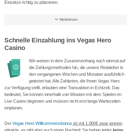
Einsätze richtig zu platzieren.
Weiterlesen
Schnelle Einzahlung ins Vegas Hero
Casino
Wir weisen in dem Zusammenhang noch einmal auf
die Zahlungsmethoden hin, die unsere Redaktion in
den vergangenen Wochen und Monaten ausführlich
getestet hat. Alle Zahlarten, die Ihnen Vegas Hero
zur Verfügung stellt, erlauben eine Transaktion in Echtzeit. Das
bedeutet, Sie können innerhalb von Minuten mit dem Spielen im
Live Casino beginnen und müssen nicht erst lange Wartezeiten
einplanen.
Der
Vegas Hero Willkommensbonus
ist mit 1.000€ zwar extrem
attraktiv
, es gibt aber auch einen Nachteil: Sie haben leider
keine