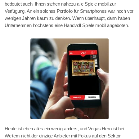
bedeutet auch, Ihnen stehen nahezu alle Spiele mobil zur
Verfügung. An ein solches Portfolio für Smartphones war noch vor
wenigen Jahren kaum zu denken. Wenn überhaupt, dann haben
Unternehmen höchstens eine Handvoll Spiele mobil angeboten.
Heute ist eben alles ein wenig anders, und Vegas Hero ist bei
Weitem nicht der einzige Anbieter mit Fokus auf den Sektor