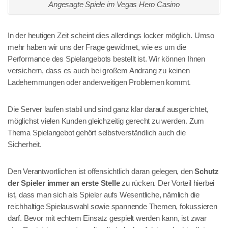
Angesagte Spiele im Vegas Hero Casino
In der heutigen Zeit scheint dies allerdings locker möglich. Umso
mehr haben wir uns der Frage gewidmet, wie es um die
Performance des Spielangebots bestellt ist. Wir können Ihnen
versichern, dass es auch bei großem Andrang zu keinen
Ladehemmungen oder anderweitigen Problemen kommt.
Die Server laufen stabil und sind ganz klar darauf ausgerichtet,
möglichst vielen Kunden gleichzeitig gerecht zu werden. Zum
Thema Spielangebot gehört selbstverständlich auch die
Sicherheit.
Den Verantwortlichen ist offensichtlich daran gelegen, den
Schutz
der Spieler immer an erste Stelle
zu rücken. Der Vorteil hierbei
ist, dass man sich als Spieler aufs Wesentliche, nämlich die
reichhaltige Spielauswahl sowie spannende Themen, fokussieren
darf. Bevor mit echtem Einsatz gespielt werden kann, ist zwar