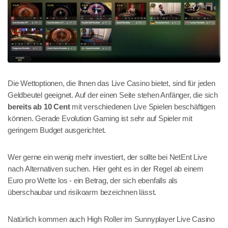
Die Wettoptionen, die Ihnen das Live Casino bietet, sind für jeden
Geldbeutel geeignet. Auf der einen Seite stehen Anfänger, die sich
bereits ab 10 Cent
mit verschiedenen Live Spielen beschäftigen
können. Gerade Evolution Gaming ist sehr auf Spieler mit
geringem Budget ausgerichtet.
Wer gerne ein wenig mehr investiert, der sollte bei NetEnt Live
nach Alternativen suchen. Hier geht es in der Regel ab einem
Euro pro Wette los - ein Betrag, der sich ebenfalls als
überschaubar und risikoarm bezeichnen lässt.
Natürlich kommen auch High Roller im Sunnyplayer Live Casino