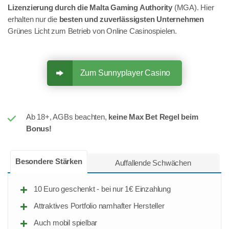
Lizenzierung durch die Malta Gaming Authority
(MGA). Hier
erhalten nur die
besten und zuverlässigsten Unternehmen
Grünes Licht zum Betrieb von Online Casinospielen.
Zum Sunnyplayer Casino
Ab 18+, AGBs beachten,
keine Max Bet Regel beim
Bonus!
Besondere Stärken
Auffallende Schwächen
10 Euro geschenkt - bei nur 1€ Einzahlung
Attraktives Portfolio namhafter Hersteller
Auch mobil spielbar