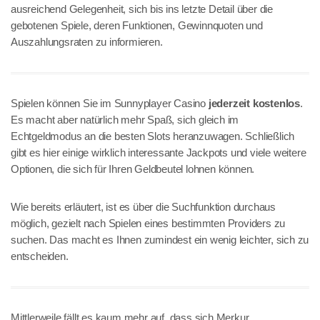
ausreichend Gelegenheit, sich bis ins letzte Detail über die
gebotenen Spiele, deren Funktionen, Gewinnquoten und
Auszahlungsraten zu informieren.
Spielen können Sie im Sunnyplayer Casino
jederzeit kostenlos
.
Es macht aber natürlich mehr Spaß, sich gleich im
Echtgeldmodus an die besten Slots heranzuwagen. Schließlich
gibt es hier einige wirklich interessante Jackpots und viele weitere
Optionen, die sich für Ihren Geldbeutel lohnen können.
Wie bereits erläutert, ist es über die Suchfunktion durchaus
möglich, gezielt nach Spielen eines bestimmten Providers zu
suchen. Das macht es Ihnen zumindest ein wenig leichter, sich zu
entscheiden.
Mittlerweile fällt es kaum mehr auf, dass sich Merkur