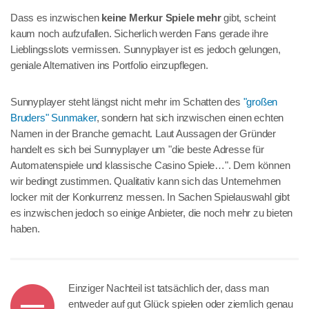
Dass es inzwischen
keine Merkur Spiele mehr
gibt, scheint
kaum noch aufzufallen. Sicherlich werden Fans gerade ihre
Lieblingsslots vermissen. Sunnyplayer ist es jedoch gelungen,
geniale Alternativen ins Portfolio einzupflegen.
Sunnyplayer steht längst nicht mehr im Schatten des
"großen
Bruders" Sunmaker
, sondern hat sich inzwischen einen echten
Namen in der Branche gemacht. Laut Aussagen der Gründer
handelt es sich bei Sunnyplayer um "die beste Adresse für
Automatenspiele und klassische Casino Spiele…". Dem können
wir bedingt zustimmen. Qualitativ kann sich das Unternehmen
locker mit der Konkurrenz messen. In Sachen Spielauswahl gibt
es inzwischen jedoch so einige Anbieter, die noch mehr zu bieten
haben.
Einziger Nachteil ist tatsächlich der, dass man
entweder auf gut Glück spielen oder ziemlich genau