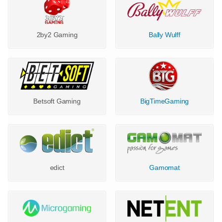
2by2 Gaming
Bally Wulff
Betsoft Gaming
BigTimeGaming
edict
Gamomat