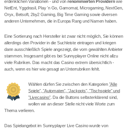
erdenklichen Variationen - und von
renommierten Providern
wie
NetEnt, Yggdrasil, Play 'n Go, Gamomat, Microgaming, NextGen,
Oryx, Betsoft, 2by2 Gaming, Big Time Gaming sowie diversen
anderen Unternehmen, die in Europa Rang und Namen haben.
Eine Sortierung nach Hersteller ist zwar nicht möglich, Sie können
allerdings den Provider in die Suchleiste eintragen und kriegen
dann ausschließlich Spiele angezeigt, die vom gewählten Anbieter
stammen. Insgesamt gibt es bei Sunnyplayer Online nicht allzu
viele Rubriken. Das macht das Casino extrem übersichtlich -
auch, wenn es hier wie gesagt an Unterrubriken fehlt.
Wählen dürfen Sie zwischen den Kategorien
"Alle
Spiele", "Automaten", "Jackpots", "Tischspiele" und
"Livecasino"
. Da die Buttons selbsterklärend sind,
wollen wir an dieser Stelle nicht viele Worte zum
Thema verlieren.
Das Spielangebot im Sunnyplayer Live Casino wurde von