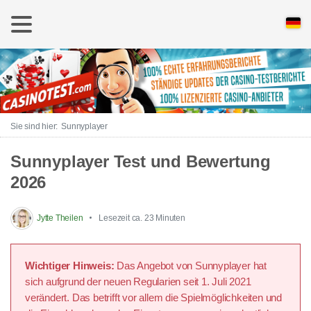
Sunnyplayer
Sunnyplayer Test und Bewertung
2026
Jytte Theilen
Lesezeit ca. 23 Minuten
Wichtiger Hinweis:
Das Angebot von Sunnyplayer hat
sich aufgrund der neuen Regularien seit 1. Juli 2021
verändert. Das betrifft vor allem die Spielmöglichkeiten und