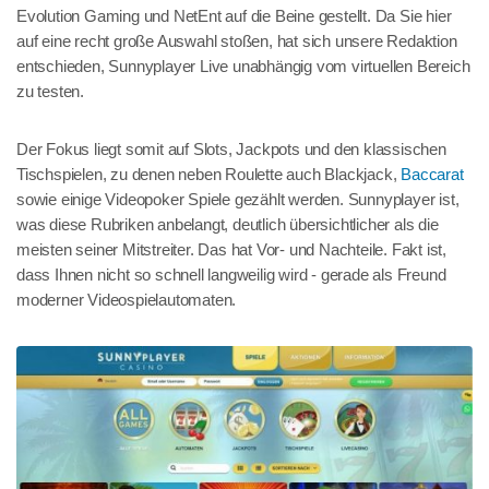
Evolution Gaming und NetEnt auf die Beine gestellt. Da Sie hier
auf eine recht große Auswahl stoßen, hat sich unsere Redaktion
entschieden, Sunnyplayer Live unabhängig vom virtuellen Bereich
zu testen.
Der Fokus liegt somit auf Slots, Jackpots und den klassischen
Tischspielen, zu denen neben Roulette auch Blackjack,
Baccarat
sowie einige Videopoker Spiele gezählt werden. Sunnyplayer ist,
was diese Rubriken anbelangt, deutlich übersichtlicher als die
meisten seiner Mitstreiter. Das hat Vor- und Nachteile. Fakt ist,
dass Ihnen nicht so schnell langweilig wird - gerade als Freund
moderner Videospielautomaten.