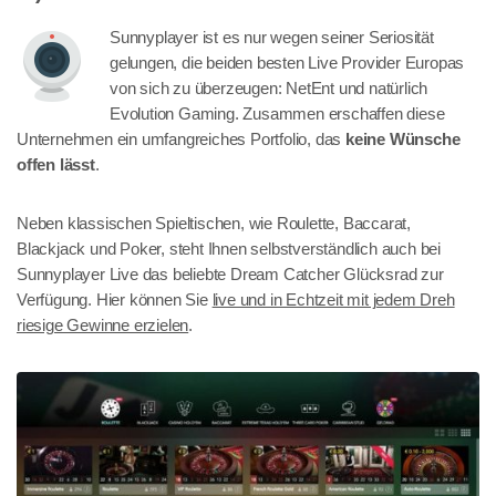
Sunnyplayer ist es nur wegen seiner Seriosität
gelungen, die beiden besten Live Provider Europas
von sich zu überzeugen: NetEnt und natürlich
Evolution Gaming. Zusammen erschaffen diese
Unternehmen ein umfangreiches Portfolio, das
keine Wünsche
offen lässt
.
Neben klassischen Spieltischen, wie Roulette, Baccarat,
Blackjack und Poker, steht Ihnen selbstverständlich auch bei
Sunnyplayer Live das beliebte Dream Catcher Glücksrad zur
Verfügung. Hier können Sie
live und in Echtzeit mit jedem Dreh
riesige Gewinne erzielen
.