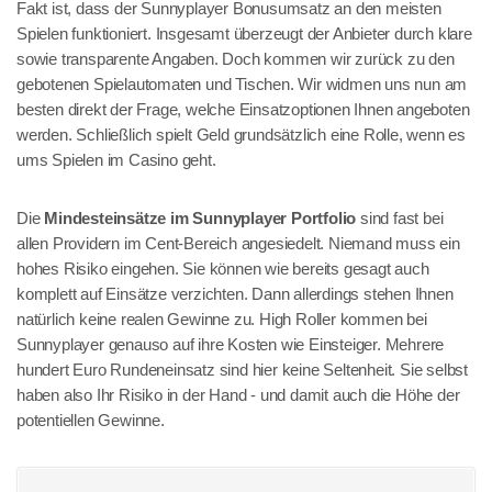
Fakt ist, dass der Sunnyplayer Bonusumsatz an den meisten
Spielen funktioniert. Insgesamt überzeugt der Anbieter durch klare
sowie transparente Angaben. Doch kommen wir zurück zu den
gebotenen Spielautomaten und Tischen. Wir widmen uns nun am
besten direkt der Frage, welche Einsatzoptionen Ihnen angeboten
werden. Schließlich spielt Geld grundsätzlich eine Rolle, wenn es
ums Spielen im Casino geht.
Die
Mindesteinsätze im Sunnyplayer Portfolio
sind fast bei
allen Providern im Cent-Bereich angesiedelt. Niemand muss ein
hohes Risiko eingehen. Sie können wie bereits gesagt auch
komplett auf Einsätze verzichten. Dann allerdings stehen Ihnen
natürlich keine realen Gewinne zu. High Roller kommen bei
Sunnyplayer genauso auf ihre Kosten wie Einsteiger. Mehrere
hundert Euro Rundeneinsatz sind hier keine Seltenheit. Sie selbst
haben also Ihr Risiko in der Hand - und damit auch die Höhe der
potentiellen Gewinne.