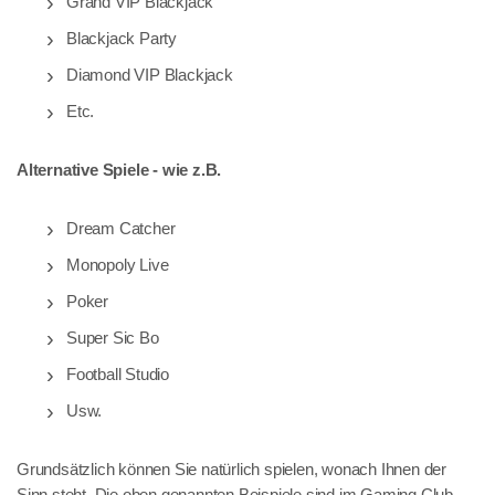
Grand VIP Blackjack
Blackjack Party
Diamond VIP Blackjack
Etc.
Alternative Spiele - wie z.B.
Dream Catcher
Monopoly Live
Poker
Super Sic Bo
Football Studio
Usw.
Grundsätzlich können Sie natürlich spielen, wonach Ihnen der
Sinn steht. Die oben genannten Beispiele sind im Gaming Club