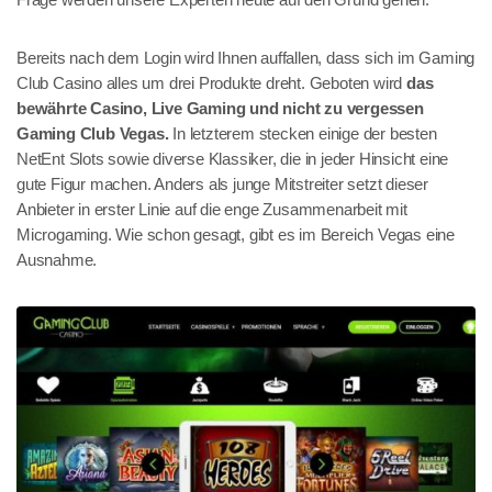
Frage werden unsere Experten heute auf den Grund gehen.
Bereits nach dem Login wird Ihnen auffallen, dass sich im Gaming
Club Casino alles um drei Produkte dreht. Geboten wird
das
bewährte Casino, Live Gaming und nicht zu vergessen
Gaming Club Vegas.
In letzterem stecken einige der besten
NetEnt Slots sowie diverse Klassiker, die in jeder Hinsicht eine
gute Figur machen. Anders als junge Mitstreiter setzt dieser
Anbieter in erster Linie auf die enge Zusammenarbeit mit
Microgaming. Wie schon gesagt, gibt es im Bereich Vegas eine
Ausnahme.