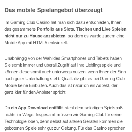
Das mobile Spielangebot überzeugt
Im Gaming Club Casino hat man sich dazu entschieden, Ihnen
das gesammelte
Portfolio aus Slots, Tischen und Live Spielen
nicht nur zu Hause anzubieten
, sondern es wurde zudem eine
Mobile App mit HTML5 entwickelt.
Unabhängig von der Wahl des Smartphones und Tablets haben
Sie somit immer und überall Zugriff auf Ihre Lieblingsspiele und
können diese somit auch unterwegs nutzen, wenn Ihnen der Sinn
nach guter Unterhaltung steht. Qualitativ gibt es bei Gaming Club
Mobile keine Einbußen. Auch das ist natürlich ein Aspekt, der
ganz klar für den Anbieter spricht.
Da
ein App Download entfällt
, steht dem sofortigen Spielspaß
nichts im Wege. Insgesamt müssen wir Gaming Club für seine
Technologie loben, denn selbst auf älteren Geräten kommen die
gebotenen Spiele sehr gut zur Geltung. Für das Casino sprechen