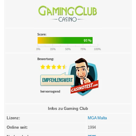
Infos zu Gaming Club
Lizenz:
MGA Malta
Online seit:
1994