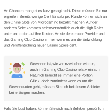
An Chancen mangelt es kurz gesagt nicht. Diese müssen Sie nur
ergreifen. Bereits wenige Cent Einsatz pro Runde können sich an
den Online Slots von Microgaming bezahlt machen. Auf der
anderen Seite kommen selbstverständlich auch die High Roller
unter uns sofort auf ihre Kosten. An sie denken der Provider und
das Gaming Club Casino immer, wenn es um die Entwicklung
und Veröffentlichung neuer Casino Spiele geht.
Gewinnen ist, wie wir inzwischen wissen,
auch im Gaming Club Casino relativ einfach.
Natürlich braucht es immer eine Portion
Glück, doch zumindest wenn es um die
Gewinnquoten geht, müssen Sie sich bei diesem Anbieter
keine Sorgen machen.
Falls Sie Lust haben, können Sie sich nach Belieben persönlich