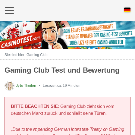
Gaming Club
Gaming Club Test und Bewertung
Jytte Theilen
Lesezeit ca. 19 Minuten
BITTE BEACHTEN SIE:
Gaming Club zieht sich vom
deutschen Markt zurück und schließt seine Türen.
„Due to the impending German Interstate Treaty on Gaming