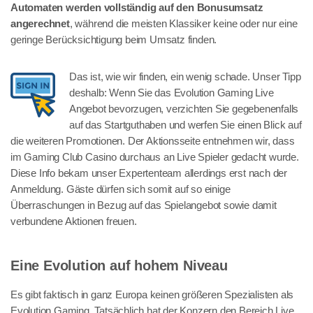
Automaten werden vollständig auf den Bonusumsatz
angerechnet
, während die meisten Klassiker keine oder nur eine
geringe Berücksichtigung beim Umsatz finden.
Das ist, wie wir finden, ein wenig schade. Unser Tipp
deshalb: Wenn Sie das Evolution Gaming Live
Angebot bevorzugen, verzichten Sie gegebenenfalls
auf das Startguthaben und werfen Sie einen Blick auf
die weiteren Promotionen. Der Aktionsseite entnehmen wir, dass
im Gaming Club Casino durchaus an Live Spieler gedacht wurde.
Diese Info bekam unser Expertenteam allerdings erst nach der
Anmeldung. Gäste dürfen sich somit auf so einige
Überraschungen in Bezug auf das Spielangebot sowie damit
verbundene Aktionen freuen.
Eine Evolution auf hohem Niveau
Es gibt faktisch in ganz Europa keinen größeren Spezialisten als
Evolution Gaming. Tatsächlich hat der Konzern den Bereich Live