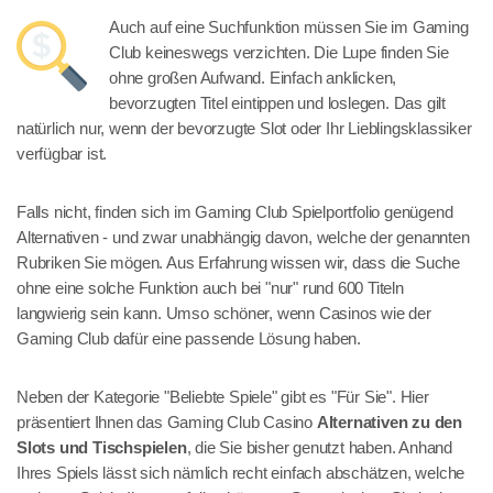
Auch auf eine Suchfunktion müssen Sie im Gaming
Club keineswegs verzichten. Die Lupe finden Sie
ohne großen Aufwand. Einfach anklicken,
bevorzugten Titel eintippen und loslegen. Das gilt
natürlich nur, wenn der bevorzugte Slot oder Ihr Lieblingsklassiker
verfügbar ist.
Falls nicht, finden sich im Gaming Club Spielportfolio genügend
Alternativen - und zwar unabhängig davon, welche der genannten
Rubriken Sie mögen. Aus Erfahrung wissen wir, dass die Suche
ohne eine solche Funktion auch bei "nur" rund 600 Titeln
langwierig sein kann. Umso schöner, wenn Casinos wie der
Gaming Club dafür eine passende Lösung haben.
Neben der Kategorie "Beliebte Spiele" gibt es "Für Sie". Hier
präsentiert Ihnen das Gaming Club Casino
Alternativen zu den
Slots und Tischspielen
, die Sie bisher genutzt haben. Anhand
Ihres Spiels lässt sich nämlich recht einfach abschätzen, welche