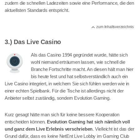
zudem die schnellen Ladezeiten sowie eine Performance, die den
aktuellsten Standards entspricht.
zum Inhaltsverzeichnis
3.) Das Live Casino
Als das Casino 1994 gegründet wurde, hätte sich
wohl niemand erträumen lassen, wie schnell die
Branche Fortschritte macht. An diesen hält man hier
bis heute fest und hat selbstverständlich auch ein
Live Casino integriert, in welchem Sie sich fühlen werden wie in
einer echten Spielbank. Für die Tische ist allerdings nicht der
Anbieter selbst zuständig, sondern Evolution Gaming.
Kurz gesagt hätte man sich für keine bessere Kooperation
entscheiden können.
Evolution Gaming hat sich nämlich voll
und ganz dem Live Erlebnis verschrieben
. Vielleicht ist das der
Grund dafür, dass es keine NetEnt Live Lobby im Gaming Club