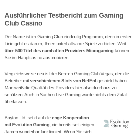
Ausführlicher Testbericht zum Gaming
Club Casino
Der Name ist im Gaming Club eindeutig Programm, denn in erster
Linie geht es darum, Ihnen unterhaltsame Spiele zu bieten. Weit
über 500 Titel des namhaften Providers Microgaming
können
Sie im Hauptcasino ausprobieren.
Vergleichsweise neu ist der Bereich Gaming Club Vegas, den die
Betreiber mit
verschiedenen Slots von NetEnt
gespickt haben.
Man weiß die Qualität des Providers hier also durchaus zu
schätzen. Auch in Sachen Live Gaming wurde nichts dem Zufall
überlassen.
Bayton Ltd. setzt auf die
enge Kooperation
mit Evolution Gaming
, die bereits seit einigen
Jahren wunderbar funktioniert. Wenn Sie sich