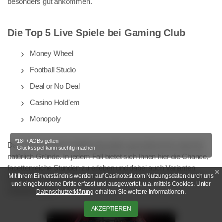
besonders gut ankommen.
Die Top 5 Live Spiele bei Gaming Club
Money Wheel
Football Studio
Deal or No Deal
Casino Hold'em
Monopoly
*18+ / AGBs gelten
Dass die genannten Spiele besonders gut ankommen, das hat
Glücksspiel kann süchtig machen
natürlich Gründe. In jedem Fall bietet sich Ihnen hier die Chance,
facettenreiche Stunden zu erleben und dabei auch Varianten
Mit Ihrem Einverständnis werden auf Casinotest.com Nutzungsdaten durch uns
kennen zu lernen, die man von einem klassischen Casino nicht
und eingebundene Dritte erfasst und ausgewertet, u.a. mittels Cookies. Unter
erwarten würde.
Datenschutzerklärung
erhalten Sie weitere Informationen.
AKZEPTIEREN