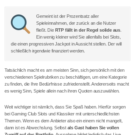
Gemeint ist der Prozentsatz aller
Spieleinnahmen, der zurück an die Nutzer
fließt. Die
RTP fällt in der Regel solide aus
.
Ein wenig kleiner wird Sie allenfalls bei Slots,
die einen progressiven Jackpot in Aussicht stellen. Der will
schließlich irgendwie finanziert werden.
Tatsächlich macht es am meisten Sinn, sich persönlich mit den
verschiedenen Spielrubriken zu beschäftigen, um eine Kategorie
zu finden, die Ihre Bedürfnisse zufriedenstellt. Andererseits macht
es wenig Sinn, Spiele allein nach ihren Quoten auszuwählen.
Weit wichtiger ist nämlich, dass Sie Spaß haben. Hierfür sorgen
bei Gaming Club Slots und Klassiker mit unterschiedlichsten
Themen. Wenn es dem Anbieter also ein einem nicht mangelt,
dann ist es Abwechslung. Selbst
als Gast haben Sie vollen
Zugriff auf das Portfolio
. Ausnahme bildet lediglich das Live