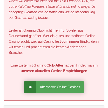
which will come into effect on the 15th October 2020, the
current Buffalo Partners stable of brands will no longer be
accepting German casino traffic and will be discontinuing
our German facing brands."
Leider ist Gaming Club nicht mehr für Spieler aus
Deutschland geöffnet. Wer ein gutes und seriöses Online
Casino sucht, wird auf CasinoTest.com immer fündig, denn
wir testen und präsentieren die besten Anbieter der
Branche.
Eine Liste mit GamingClub-Alternativen findet man in
unseren aktuellen Casino Empfehlungen
Alternative Online Casinos