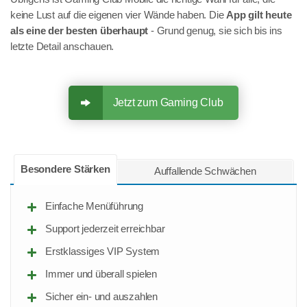
keine Lust auf die eigenen vier Wände haben. Die
App gilt heute
als eine der besten überhaupt
- Grund genug, sie sich bis ins
letzte Detail anschauen.
Jetzt zum Gaming Club
Besondere Stärken
Auffallende Schwächen
Einfache Menüführung
Support jederzeit erreichbar
Erstklassiges VIP System
Immer und überall spielen
Sicher ein- und auszahlen