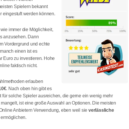
meisten Spielern bekannt
er eingestuft werden können.
 wie immer die Möglichkeit,
tis anzusehen. Dann
 im Vordergrund und echte
manch einen ist es
r Euro zu investieren. Hohe
line faktisch nicht.
zahlmethoden erlauben
10€
. Nach oben hin gibt es
t für solche Spieler ausreichen, die gerne ein wenig mehr
t mangelt, ist eine große Auswahl an Optionen. Die meisten
 Online Anbietern Verwendung, eben weil sie
verlässliche
ermöglichen.