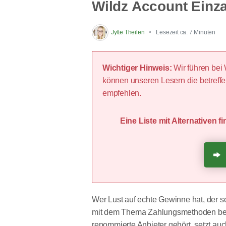
Wildz Account Einz
Jytte Theilen
Lesezeit ca. 7 Minuten
Wichtiger Hinweis:
Wir führen bei 
können unseren Lesern die betreff
empfehlen.
Eine Liste mit Alternativen
Wer Lust auf echte Gewinne hat, der so
mit dem Thema Zahlungsmethoden besc
renommierte Anbieter gehört, setzt auc