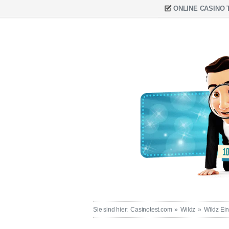
ONLINE CASINO 
Casinotest.com
Wildz
Wildz Ei