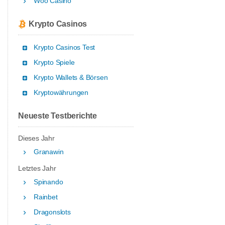
Woo Casino
Krypto Casinos
Krypto Casinos Test
Krypto Spiele
Krypto Wallets & Börsen
Kryptowährungen
Neueste Testberichte
Dieses Jahr
Granawin
Letztes Jahr
Spinando
Rainbet
Dragonslots