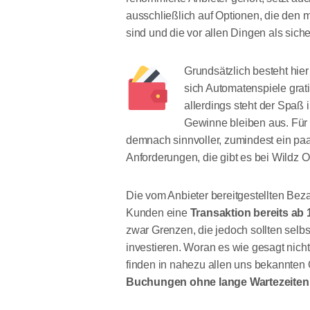
ausschließlich auf Optionen, die den 
sind und die vor allen Dingen als sich
Grundsätzlich besteht hier
sich Automatenspiele gra
allerdings steht der Spaß
Gewinne bleiben aus. Für 
demnach sinnvoller, zumindest ein paa
Anforderungen, die gibt es bei Wildz On
Die vom Anbieter bereitgestellten Be
Kunden eine
Transaktion bereits ab 
zwar Grenzen, die jedoch sollten selbs
investieren. Woran es wie gesagt nich
finden in nahezu allen uns bekannten
Buchungen ohne lange Wartezeiten