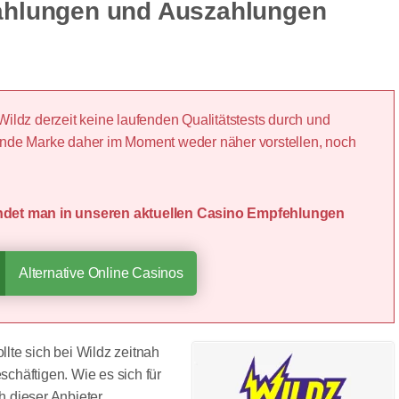
ahlungen und Auszahlungen
Wildz derzeit keine laufenden Qualitätstests durch und
ende Marke daher im Moment weder näher vorstellen, noch
 findet man in unseren aktuellen Casino Empfehlungen
Alternative Online Casinos
llte sich bei Wildz zeitnah
häftigen. Wie es sich für
h dieser Anbieter