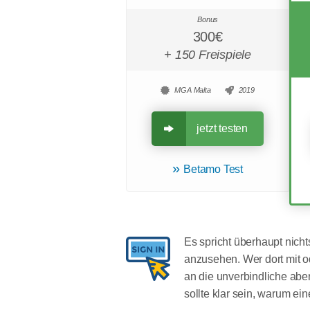
Bonus
300€
+ 150 Freispiele
MGA Malta
2019
jetzt testen
Betamo Test
Es spricht überhaupt nich
anzusehen. Wer dort mit o
an die unverbindliche abe
sollte klar sein, warum ei