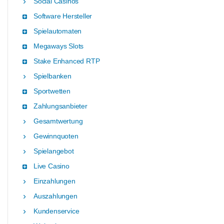
Social Casinos
Software Hersteller
Spielautomaten
Megaways Slots
Stake Enhanced RTP
Spielbanken
Sportwetten
Zahlungsanbieter
Gesamtwertung
Gewinnquoten
Spielangebot
Live Casino
Einzahlungen
Auszahlungen
Kundenservice