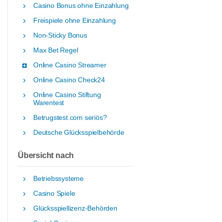
Casino Bonus ohne Einzahlung
Freispiele ohne Einzahlung
Non-Sticky Bonus
Max Bet Regel
Online Casino Streamer
Online Casino Check24
Online Casino Stiftung
Warentest
Betrugstest.com seriös?
Deutsche Glücksspielbehörde
Übersicht nach
Betriebssysteme
Casino Spiele
Glücksspiellizenz-Behörden