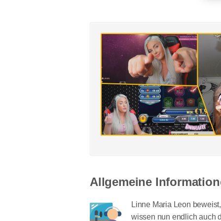
Allgemeine Information
Linne Maria Leon beweist, 
wissen nun endlich auch d