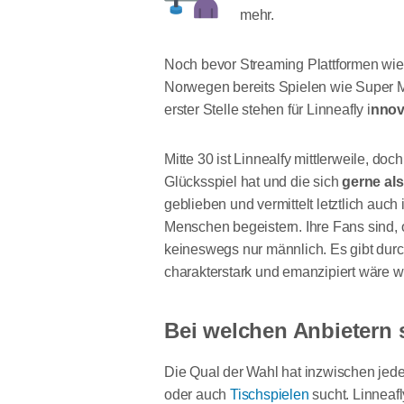
mehr.
Noch bevor Streaming Plattformen wie
Norwegen bereits Spielen wie Super M
erster Stelle stehen für Linneafly i
nnov
Mitte 30 ist Linnealfy mittlerweile, d
Glücksspiel hat und die sich
gerne als
geblieben und vermittelt letztlich auch 
Menschen begeistern. Ihre Fans sind, 
keineswegs nur männlich. Es gibt durc
charakterstark und emanzipiert wäre w
Bei welchen Anbietern 
Die Qual der Wahl hat inzwischen jede
oder auch
Tischspielen
sucht. Linneafl