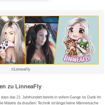
©LinneaFly
en zu LinneaFly
dass das 21. Jahrhundert bereits in vollem Gange ist. Dank ihr
ie Mädels da draußen: Technik ist längst keine Männersache