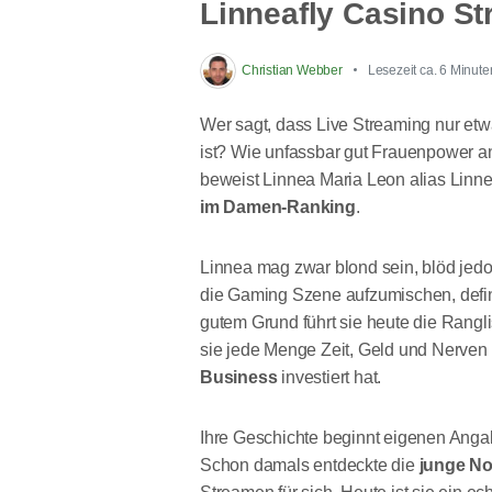
Linneafly Casino S
Christian Webber
Lesezeit ca. 6 Minute
Wer sagt, dass Live Streaming nur etwa
ist? Wie unfassbar gut Frauenpower 
beweist Linnea Maria Leon alias Linne
im Damen-Ranking
.
Linnea mag zwar blond sein, blöd jedo
die Gaming Szene aufzumischen, definit
gutem Grund führt sie heute die Rangl
sie jede Menge Zeit, Geld und Nerven 
Business
investiert hat.
Ihre Geschichte beginnt eigenen Anga
Schon damals entdeckte die
junge No