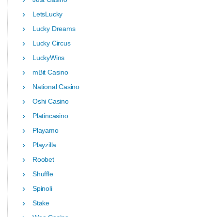
LetsLucky
Lucky Dreams
Lucky Circus
LuckyWins
mBit Casino
National Casino
Oshi Casino
Platincasino
Playamo
Playzilla
Roobet
Shuffle
Spinoli
Stake