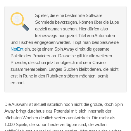
Spieler, die eine bestimmte Software
Schmiede bevorzugen, können über die Lupe
gezielt danach suchen. Hier dürfen also
keineswegs nur gezielt Titel von Automaten
und Tischen eingegeben werden. Tippt man beispielsweise
NetEnt
ein, zeigt einem Spin Away direkt die gesamte
Palette des Providers an. Dasselbe gilt für alle weiteren
Provider, die schon jetzt erfolgreich mit dem Casino
zusammenarbeiten. Langes Suchen bleibt denen, die nicht
erst in Ruhe in den Rubriken stöbern möchten, somit
erspart.
Die Auswahl ist aktuell natürlich noch nicht die größte, doch Spin
Away bringt durchaus das Potential mit, sich innerhalb der
nächsten Wochen deutlich weiterzuentwickeln. Die mehr als
1.000 Spiele, die schon heute verfügbar sind, die wollen