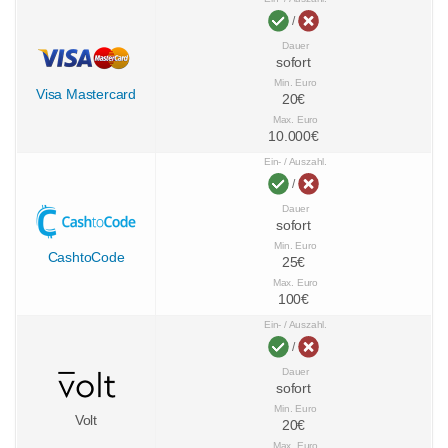
/
sofort
Visa Mastercard
20€
10.000€
/
sofort
CashtoCode
25€
100€
/
sofort
Volt
20€