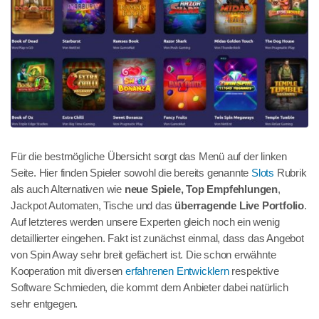
Für die bestmögliche Übersicht sorgt das Menü auf der linken
Seite. Hier finden Spieler sowohl die bereits genannte
Slots
Rubrik
als auch Alternativen wie
neue Spiele, Top Empfehlungen
,
Jackpot Automaten, Tische und das
überragende Live Portfolio
.
Auf letzteres werden unsere Experten gleich noch ein wenig
detaillierter eingehen. Fakt ist zunächst einmal, dass das Angebot
von Spin Away sehr breit gefächert ist. Die schon erwähnte
Kooperation mit diversen
erfahrenen Entwicklern
respektive
Software Schmieden, die kommt dem Anbieter dabei natürlich
sehr entgegen.