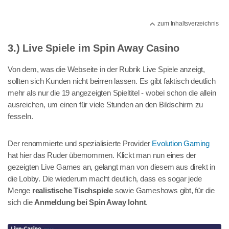
zum Inhaltsverzeichnis
3.) Live Spiele im Spin Away Casino
Von dem, was die Webseite in der Rubrik Live Spiele anzeigt,
sollten sich Kunden nicht beirren lassen. Es gibt faktisch deutlich
mehr als nur die 19 angezeigten Spieltitel - wobei schon die allein
ausreichen, um einen für viele Stunden an den Bildschirm zu
fesseln.
Der renommierte und spezialisierte Provider
Evolution Gaming
hat hier das Ruder übernommen. Klickt man nun eines der
gezeigten Live Games an, gelangt man von diesem aus direkt in
die Lobby. Die wiederum macht deutlich, dass es sogar jede
Menge
realistische Tischspiele
sowie Gameshows gibt, für die
sich die
Anmeldung bei Spin Away lohnt
.