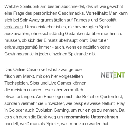
Welche Spielrubrik am besten abschneidet, das ist wie gewohnt
eine Frage des persönlichen Geschmacks.
Vorteilhaft
: Man kann
sich bei Spin Away grundsätzlich
auf Fairness und Seriosität
verlassen
. Umso einfacher ist es, die bevorzugten Spiele
auszuwählen, ohne sich ständig Gedanken darüber machen zu
müssen, ob sich der Einsatz überhaupt lohnt. Das tut er
erfahrungsgemäß immer - auch, wenn es natürlich keine
Gewinngarantie in jeder einzelnen Spielrunde gibt.
Das Online Casino selbst ist zwar gerade
frisch am Markt, mit den hier vorgestellten
Tischspielen, Slots und Live Games können
die meisten unserer Leser aber vermutlich
etwas anfangen. Am Ende legen nicht die Betreiber Quoten fest,
sondern vielmehr die Entwickler, wie beispielsweise NetEnt, Play
'n Go oder auch Evolution Gaming, um nur einige zu nennen. Da
es sich durch die Bank weg um r
enommierte Unternehmen
handelt, weiß man als Spieler, was man zu erwarten hat.