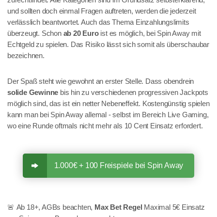
und sollten doch einmal Fragen auftreten, werden die jederzeit
verlässlich beantwortet. Auch das Thema Einzahlungslimits
überzeugt. Schon
ab 20 Euro
ist es möglich, bei Spin Away mit
Echtgeld zu spielen. Das Risiko lässt sich somit als überschaubar
bezeichnen.
Der Spaß steht wie gewohnt an erster Stelle. Dass obendrein
solide Gewinne
bis hin zu verschiedenen progressiven Jackpots
möglich sind, das ist ein netter Nebeneffekt. Kostengünstig spielen
kann man bei Spin Away allemal - selbst im Bereich Live Gaming,
wo eine Runde oftmals nicht mehr als 10 Cent Einsatz erfordert.
1.000€ + 100 Freispiele bei Spin Away
🚨 Ab 18+, AGBs beachten,
Max Bet Regel
Maximal 5€ Einsatz