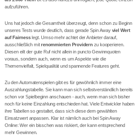
aufzuführen.
Uns hat jedoch die Gesamtheit überzeugt, denn schon zu Beginn
unseres Tests wurde deutlich, dass gerade Spin Away
viel Wert
auf Fairness
legt. Umso mehr achtet der Anbieter darauf,
ausschließlich mit
renommierten Providern
zu kooperieren.
Diesen eilt der gute Ruf nicht allein in puncto Gewinnquoten
voraus, sondern auch, wenn es um Aspekte wie die
Themenvielfalt, Spielqualität und spannende Features geht.
Zu den Automatenspielen gibt es für gewöhnlich immer eine
Auszahlungstabelle. Sie kann man sich selbstverständlich bereits
schon vor Spielbeginn anschauen - auch, wenn man sich bisher
noch für keine Einzahlung entschieden hat. Viele Entwickler haben
ihre Tabellen so gestaltet, dass sich diese dem gewählten
Einsatzwert anpassen. Klar ist nämlich auch bei Spin Away
Online: Wer ein bisschen was riskiert, der kann entsprechend
mehr Gewinnen.