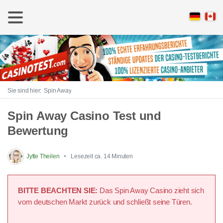
Spin Away
Spin Away Casino Test und
Bewertung
Jytte Theilen
Lesezeit ca. 14 Minuten
BITTE BEACHTEN SIE:
Das Spin Away Casino zieht sich
vom deutschen Markt zurück und schließt seine Türen.