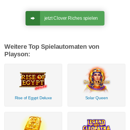
jetzt Clover Riches spielen
Weitere Top Spielautomaten von
Playson:
Rise of Egypt Deluxe
Solar Queen