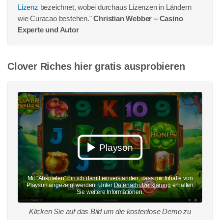
Lizenz
bezeichnet, wobei durchaus Lizenzen in Ländern
wie Curacao bestehen."
Christian Webber – Casino
Experte und Autor
Clover Riches hier gratis ausprobieren
Playson
Mit "Abspielen" bin ich damit einverstanden, dass mir Inhalte von
Playson angezeigt werden. Unter
Datenschutzerklärung
erhalten
Sie weitere Informationen.
Klicken Sie auf das Bild um die kostenlose Demo zu