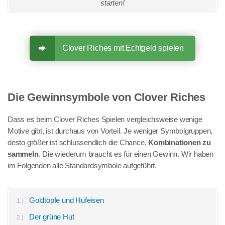
starten!
Clover Riches mit Echtgeld spielen
Die Gewinnsymbole von Clover Riches
Dass es beim Clover Riches Spielen vergleichsweise wenige
Motive gibt, ist durchaus von Vorteil. Je weniger Symbolgruppen,
desto größer ist schlussendlich die Chance,
Kombinationen zu
sammeln
. Die wiederum braucht es für einen Gewinn. Wir haben
im Folgenden alle Standardsymbole aufgeführt.
Goldtöpfe und Hufeisen
Der grüne Hut