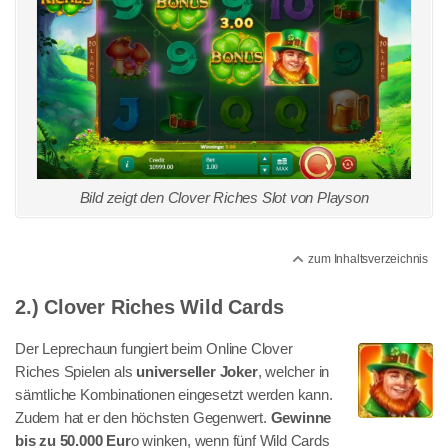
Bild zeigt den Clover Riches Slot von Playson
zum Inhaltsverzeichnis
2.)
Clover Riches Wild Cards
Der Leprechaun fungiert beim Online Clover
Riches Spielen als
universeller Joker
, welcher in
sämtliche Kombinationen eingesetzt werden kann.
Zudem hat er den höchsten Gegenwert.
Gewinne
bis zu 50.000 Eur
o winken, wenn fünf Wild Cards