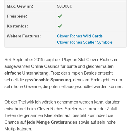
Max. Gewinn:
50.000€
Freispiele:
Kostenlos:
Weitere Features:
Clover Riches Wild Cards
Clover Riches Scatter Symbole
Seit September 2019 sorgt der Playson Slot Clover Riches in
ausgewählten Online Casinos für bunte und gleichermaßen
einfache Unterhaltung
. Trotz der simplen Basics entsteht
schnell die
gewünschte Spannung
, denn am Ende geht es um
sehr hohe Gewinne, die potentiell ausgeschüttet werden können.
Ob der Titel wirklich wörtlich genommen werden kann, darüber
entscheidet beim Clover Riches Spielen wie immer der Zufall.
Treten die genannten Kleeblätter auf, besteht zumindest die
Chance auf
jede Menge Gratisrunden
sowie auf sehr hohe
Multiplikatoren.