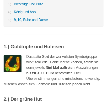
Bierkrüge und Pilze
König und Ass
9, 10, Bube und Dame
1.)
Goldtöpfe und Hufeisen
Das satte Gold der wertvollsten Symbolgruppe
wirkt sehr edel. Beide Motive können, sofern sie
denn jeweils
fünf Mal auftreten
, Auszahlungen
bis zu 3.000 Euro
hervorrufen. Drei
Übereinstimmungen sind mindestens notwendig.
Mischen lassen sich Goldtöpfe und Hufeisen jedoch nicht.
2.)
Der grüne Hut