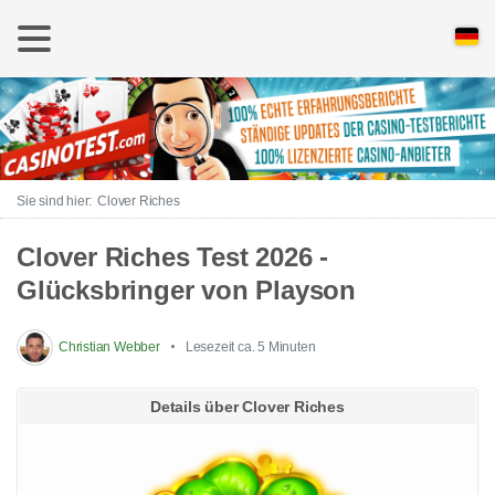
Clover Riches
Clover Riches Test 2026 -
Glücksbringer von Playson
Christian Webber
Lesezeit ca. 5 Minuten
Details über Clover Riches