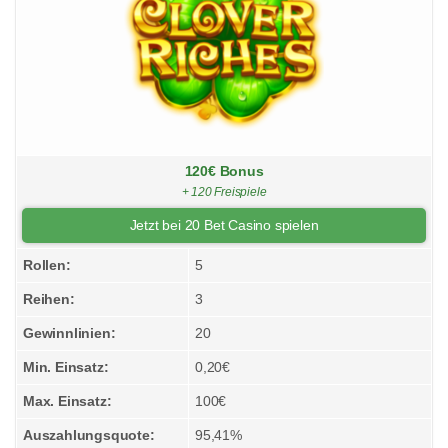
120€ Bonus
+ 120 Freispiele
Jetzt bei 20 Bet Casino spielen
Rollen:
5
Reihen:
3
Gewinnlinien:
20
Min. Einsatz:
0,20€
Max. Einsatz:
100€
Auszahlungsquote:
95,41%