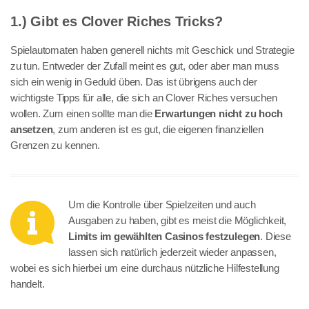
1.)
Gibt es Clover Riches Tricks?
Spielautomaten haben generell nichts mit Geschick und Strategie
zu tun. Entweder der Zufall meint es gut, oder aber man muss
sich ein wenig in Geduld üben. Das ist übrigens auch der
wichtigste Tipps für alle, die sich an Clover Riches versuchen
wollen. Zum einen sollte man die
Erwartungen nicht zu hoch
ansetzen
, zum anderen ist es gut, die eigenen finanziellen
Grenzen zu kennen.
Um die Kontrolle über Spielzeiten und auch
Ausgaben zu haben, gibt es meist die Möglichkeit,
Limits im gewählten Casinos festzulegen
. Diese
lassen sich natürlich jederzeit wieder anpassen,
wobei es sich hierbei um eine durchaus nützliche Hilfestellung
handelt.