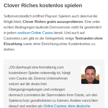
Clover Riches kostenlos spielen
Selbstverständlich eröffnet Playson Spielern auch diesmal die
Möglichkeit,
Clover Riches gratis auszuprobieren
. Eine unter
echten Bedingungen laufende Demoversion steht für gewöhnlich
in jedem
seriösen Online Casino
bereit. Und auch auf
Casinotest.com gibt es die Gelegenheit, einige
Testrunden ohne
Einzahlung
sowie ohne Einrichtung eines Kundenkontos zu
drehen.
„
Ob überhaupt eine Anmeldung zum
kostenlosen Spielen notwendig ist, hängt
vom Casino ab. Diverse Unternehmen
setzen auf die deutschen
Übergangsregelungen und verlangen
demnach zumindest die Stammdaten ihrer Gäste, um den
Spielerschutz gewährleisten zu können. Andere verzichten
darauf und werden als
Online Casinos ohne deutsche