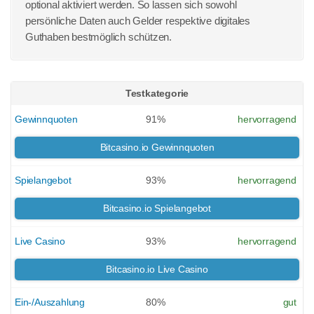
optional aktiviert werden. So lassen sich sowohl
persönliche Daten auch Gelder respektive digitales
Guthaben bestmöglich schützen.
Testkategorie
Gewinnquoten
91%
hervorragend
Bitcasino.io Gewinnquoten
Spielangebot
93%
hervorragend
Bitcasino.io Spielangebot
Live Casino
93%
hervorragend
Bitcasino.io Live Casino
Ein-/Auszahlung
80%
gut