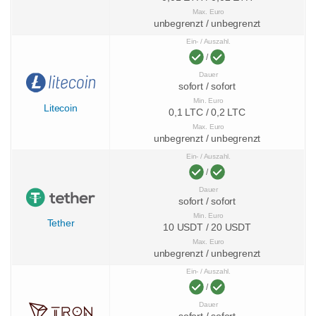
unbegrenzt / unbegrenzt
/
sofort / sofort
Litecoin
0,1 LTC / 0,2 LTC
unbegrenzt / unbegrenzt
/
sofort / sofort
Tether
10 USDT / 20 USDT
unbegrenzt / unbegrenzt
/
sofort / sofort