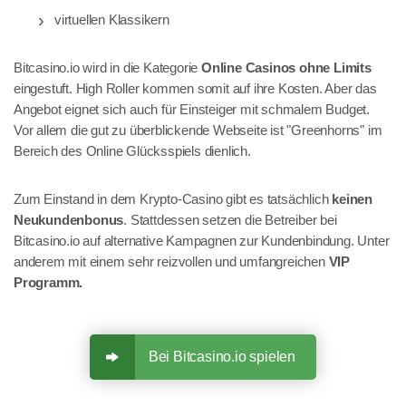
virtuellen Klassikern
Bitcasino.io wird in die Kategorie
Online Casinos ohne Limits
eingestuft. High Roller kommen somit auf ihre Kosten. Aber das
Angebot eignet sich auch für Einsteiger mit schmalem Budget.
Vor allem die gut zu überblickende Webseite ist "Greenhorns" im
Bereich des Online Glücksspiels dienlich.
Zum Einstand in dem Krypto-Casino gibt es tatsächlich
keinen
Neukundenbonus
. Stattdessen setzen die Betreiber bei
Bitcasino.io auf alternative Kampagnen zur Kundenbindung. Unter
anderem mit einem sehr reizvollen und umfangreichen
VIP
Programm.
Bei Bitcasino.io spielen