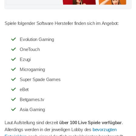
Spiele folgender Software Hersteller finden sich im Angebot:
Evolution Gaming
OneTouch
Ezugi
Microgaming
Super Spade Games
eBet
Betgames.tv
Asia Gaming
Laut Aufstellung sind derzeit
über 100 Live Spiele verfügbar
.
Allerdings werden in der jeweiligen Lobby des
bevorzugten