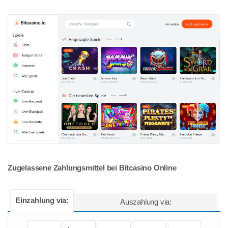
Zugelassene Zahlungsmittel bei Bitcasino Online
Einzahlung via:
Auszahlung via: