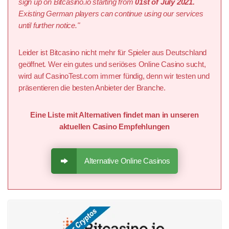
sign up on Bitcasino.io starting from
01st of July 2021.
Existing German players can continue using our services
until further notice."
Leider ist Bitcasino nicht mehr für Spieler aus Deutschland
geöffnet. Wer ein gutes und seriöses Online Casino sucht,
wird auf CasinoTest.com immer fündig, denn wir testen und
präsentieren die besten Anbieter der Branche.
Eine Liste mit Alternativen findet man in unseren
aktuellen Casino Empfehlungen
Alternative Online Casinos