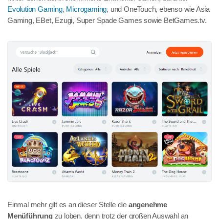
Evolution Gaming
,
Microgaming
, und OneTouch, ebenso wie Asia
Gaming, EBet, Ezugi, Super Spade Games sowie BetGames.tv.
Einmal mehr gilt es an dieser Stelle die
angenehme
Menüführung
zu loben, denn trotz der großen Auswahl an