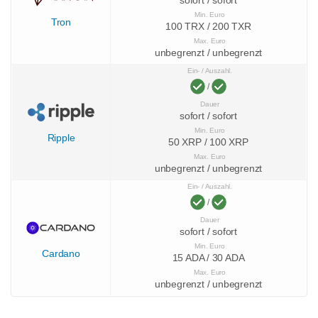
Tron
100 TRX / 200 TXR
unbegrenzt / unbegrenzt
/
sofort / sofort
Ripple
50 XRP / 100 XRP
unbegrenzt / unbegrenzt
/
sofort / sofort
Cardano
15 ADA / 30 ADA
unbegrenzt / unbegrenzt