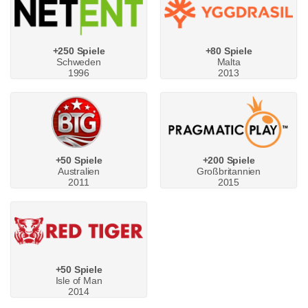
+250 Spiele
+80 Spiele
Schweden
Malta
1996
2013
+50 Spiele
+200 Spiele
Australien
Großbritannien
2011
2015
+50 Spiele
Isle of Man
2014