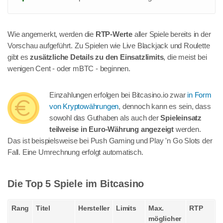
Wie angemerkt, werden die
RTP-Werte
aller Spiele bereits in der
Vorschau aufgeführt. Zu Spielen wie Live Blackjack und Roulette
gibt es
zusätzliche Details zu den Einsatzlimits
, die meist bei
wenigen Cent - oder mBTC - beginnen.
Einzahlungen erfolgen bei Bitcasino.io zwar
in Form
von Kryptowährungen
, dennoch kann es sein, dass
sowohl das Guthaben als auch der
Spieleinsatz
teilweise in Euro-Währung angezeigt
werden.
Das ist beispielsweise bei Push Gaming und Play 'n Go Slots der
Fall. Eine Umrechnung erfolgt automatisch.
Die Top 5 Spiele im Bitcasino
Rang
Titel
Hersteller
Limits
Max.
RTP
möglicher