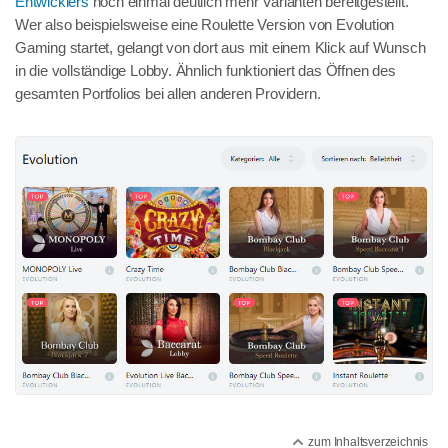
Entwicklers
noch einmal deutlich mehr Varianten bereitgestellt.
Wer also beispielsweise eine Roulette Version von Evolution
Gaming startet, gelangt von dort aus mit einem Klick auf Wunsch
in die vollständige Lobby. Ähnlich funktioniert das Öffnen des
gesamten Portfolios bei allen anderen Providern.
zum Inhaltsverzeichnis