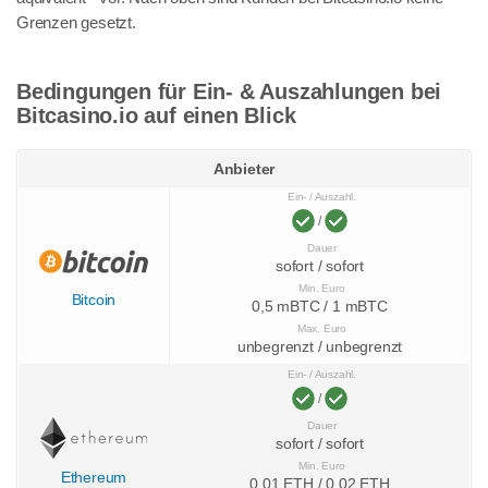
Grenzen gesetzt.
Bedingungen für Ein- & Auszahlungen bei
Bitcasino.io auf einen Blick
Anbieter
/
sofort / sofort
Bitcoin
0,5 mBTC / 1 mBTC
unbegrenzt / unbegrenzt
/
sofort / sofort
Ethereum
0,01 ETH / 0,02 ETH