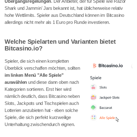
Übergangsregelungen
. Der Anbieter, der für Spiele wie Razor
Shark und Jammin' Jars bekannt ist, hat üblicherweise relativ
hohe Wettlimits. Spieler aus Deutschland können im Bitcasino
allerdings nicht mehr als 1 Euro pro Runde investieren.
Welche Spielarten und Varianten bietet
Bitcasino.io?
Spieler, die sich einen kompletten
Überblick verschaffen möchten, sollten
im linken Menü "Alle Spiele"
auswählen
und diese dann oben nach
Kategorien sortieren. Erst hier wird
nämlich deutlich, dass Bitcasino neben
Slots, Jackpots und Tischspielen auch
Lotterien anzubieten hat - eben solche
Spiele, die sich perfekt kurzweilige
Unterhaltung zwischendurch eignen.